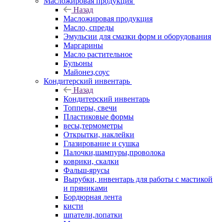
Масложировая продукция
Назад
Масложировая продукция
Масло, спреды
Эмульсии для смазки форм и оборудования
Маргарины
Масло растительное
Бульоны
Майонез,соус
Кондитерский инвентарь
Назад
Кондитерский инвентарь
Топперы, свечи
Пластиковые формы
весы,термометры
Открытки, наклейки
Глазирование и сушка
Палочки,шампуры,проволока
коврики, скалки
Фальш-ярусы
Вырубки, инвентарь для работы с мастикой
и пряниками
Бордюрная лента
кисти
шпатели,лопатки