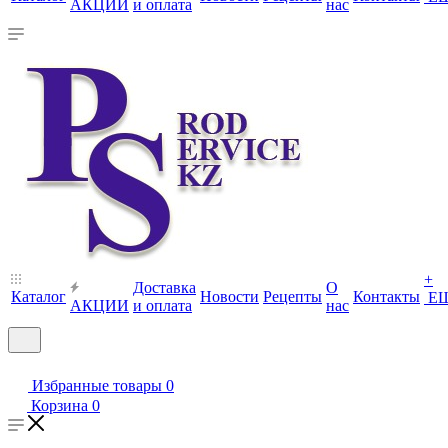
АКЦИИ
и оплата
нас
+
Доставка
О
Каталог
Новости
Рецепты
Контакты
Е
АКЦИИ
и оплата
нас
Избранные товары
0
Корзина
0