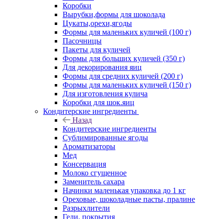
Коробки
Вырубки,формы для шоколада
Цукаты,орехи,ягоды
Формы для маленьких куличей (100 г)
Пасочницы
Пакеты для куличей
Формы для больших куличей (350 г)
Для декорирования яиц
Формы для средних куличей (200 г)
Формы для маленьких куличей (150 г)
Для изготовления кулича
Коробки для шок.яиц
Кондитерские ингредиенты
Назад
Кондитерские ингредиенты
Сублимированные ягоды
Ароматизаторы
Мед
Консервация
Молоко сгущенное
Заменитель сахара
Начинки маленькая упаковка до 1 кг
Ореховые, шоколадные пасты, пралине
Разрыхлители
Гели, покрытия