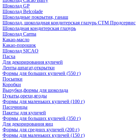
Шоколад Cacao Barry
Шоколад GP
Шоколад Belcolade
Шоколадные покрытия, ганаш
Шоколад, шоколадная кондитерская глазурь СТМ Продсервис
Шоколадная кондитерская глазурь
Шоколад Carma
Какао-масло
Какао-порошок
Шоколад SICAO
Пасха
Для декорирования куличей
Ленты,шпагат,открытки
Формы для больших куличей (550 г)
Посыпки
Коробки
Вырубки,формы для шоколада
Цукаты,орехи,ягоды
Формы для маленьких куличей (100 г)
Пасочницы
Пакеты для куличей
Формы для больших куличей (350 г)
Для декорирования яиц
Формы для средних куличей (200 г)
Формы для маленьких куличей (150 г)