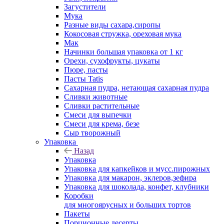
Загустители
Мука
Разные виды сахара,сиропы
Кокосовая стружка, ореховая мука
Мак
Начинки большая упаковка от 1 кг
Орехи, сухофрукты, цукаты
Пюре, пасты
Пасты Tatis
Сахарная пудра, нетающая сахарная пудра
Сливки животные
Сливки растительные
Смеси для выпечки
Смеси для крема, безе
Сыр творожный
Упаковка
Назад
Упаковка
Упаковка для капкейков и мусс.пирожных
Упаковка для макарон, эклеров,зефира
Упаковка для шоколада, конфет, клубники
Коробки
для многоярусных и больших тортов
Пакеты
Порционные десерты