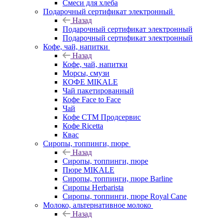
Смеси для хлеба
Подарочный сертификат электронный
Назад
Подарочный сертификат электронный
Подарочный сертификат электронный
Кофе, чай, напитки
Назад
Кофе, чай, напитки
Морсы, смузи
КОФЕ MIKALE
Чай пакетированный
Кофе Face to Face
Чай
Кофе СТМ Продсервис
Кофе Ricetta
Квас
Сиропы, топпинги, пюре
Назад
Сиропы, топпинги, пюре
Пюре MIKALE
Сиропы, топпинги, пюре Barline
Сиропы Herbarista
Сиропы, топпинги, пюре Royal Cane
Молоко, альтернативное молоко
Назад