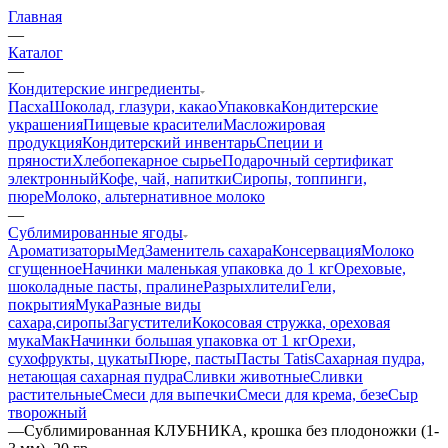
Главная
—
Каталог
—
Кондитерские ингредиенты
Пасха
Шоколад, глазури, какао
Упаковка
Кондитерские
украшения
Пищевые красители
Масложировая
продукция
Кондитерский инвентарь
Специи и
пряности
Хлебопекарное сырье
Подарочный сертификат
электронный
Кофе, чай, напитки
Сиропы, топпинги,
пюре
Молоко, альтернативное молоко
—
Сублимированные ягоды
Ароматизаторы
Мед
Заменитель сахара
Консервация
Молоко
сгущенное
Начинки маленькая упаковка до 1 кг
Ореховые,
шоколадные пасты, пралине
Разрыхлители
Гели,
покрытия
Мука
Разные виды
сахара,сиропы
Загустители
Кокосовая стружка, ореховая
мука
Мак
Начинки большая упаковка от 1 кг
Орехи,
сухофрукты, цукаты
Пюре, пасты
Пасты Tatis
Сахарная пудра,
нетающая сахарная пудра
Сливки животные
Сливки
растительные
Смеси для выпечки
Смеси для крема, безе
Сыр
творожный
—
Сублимированная КЛУБНИКА, крошка без плодоножки (1-