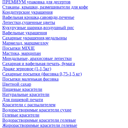
ПРЕМИУМ упаковка для десертов
Стаканы, крышки, размешиватели для кофе
Кондитерские украшения
Вафельная крошка,савоярди,печенье
Лепестки,сушенные цветы
Кукурузные шарики,воздушный рис
Вафельные украшения
Сахарные украшения,медальоны
Мармелад, маршмеллоу
Посыпки MIXIE
Мастика, марципан
Миндальные, арахисовые лепестки
Сахарная и вафельная печать, бумага
Драже зерновое (1-1,5кг)
Сахарные посыпки (фасовка 0,75-1,5 кг)
Посыпки маленькая фасовка
Цветной сахар
Пищевые красители
Натуральные красители
Для пищевой печати
Красители с распылителем
Водорастворимые красители сухие
Гелевые красители
Водорастворимые красители гелевые
Жирорастворимые красители гелевые