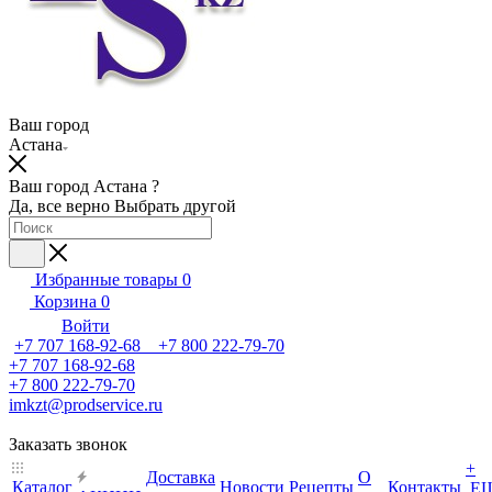
Ваш город
Астана
Ваш город Астана ?
Да, все верно
Выбрать другой
Избранные товары
0
Корзина
0
Войти
+7 707 168-92-68 +7 800 222-79-70
+7 707 168-92-68
+7 800 222-79-70
imkzt@prodservice.ru
Заказать звонок
+
Доставка
О
Каталог
Новости
Рецепты
Контакты
Е