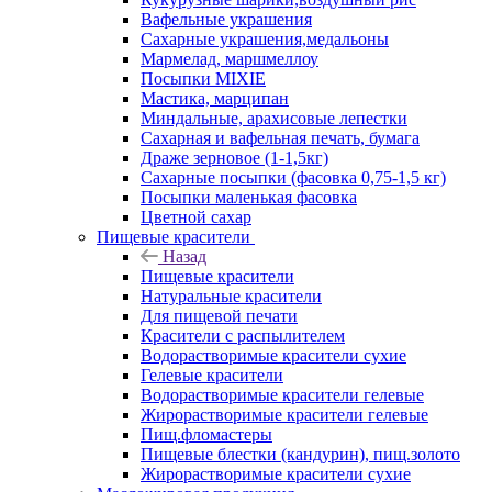
Вафельные украшения
Сахарные украшения,медальоны
Мармелад, маршмеллоу
Посыпки MIXIE
Мастика, марципан
Миндальные, арахисовые лепестки
Сахарная и вафельная печать, бумага
Драже зерновое (1-1,5кг)
Сахарные посыпки (фасовка 0,75-1,5 кг)
Посыпки маленькая фасовка
Цветной сахар
Пищевые красители
Назад
Пищевые красители
Натуральные красители
Для пищевой печати
Красители с распылителем
Водорастворимые красители сухие
Гелевые красители
Водорастворимые красители гелевые
Жирорастворимые красители гелевые
Пищ.фломастеры
Пищевые блестки (кандурин), пищ.золото
Жирорастворимые красители сухие