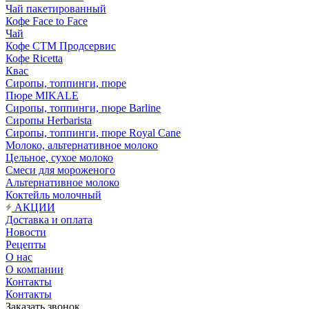
Чай пакетированный
Кофе Face to Face
Чай
Кофе СТМ Продсервис
Кофе Ricetta
Квас
Сиропы, топпинги, пюре
Пюре MIKALE
Сиропы, топпинги, пюре Barline
Сиропы Herbarista
Сиропы, топпинги, пюре Royal Cane
Молоко, альтернативное молоко
Цельное, сухое молоко
Смеси для мороженого
Альтернативное молоко
Коктейль молочный
АКЦИИ
Доставка и оплата
Новости
Рецепты
О нас
О компании
Контакты
Контакты
Заказать звонок