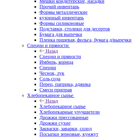
Мешки кондитерские, насадки
Прочий инвентарь
Формы металлические
кухонный инвентарь
Формы силиконовые
Подставки, столики для десертов
Бумага для выпечки
Пленка пищевая, фольга, бумага д/выпечки
Специи и пряности
Назад
Специи и пряности
Имбирь, корица
Специи
Чеснок, лук
Соль,сода
Перец, паприка, аджика
Смеси приправ
Хлебопекарное сырье
Назад
Хлебопекарное сырье
Хлебопекарные улучшители
Дрожжи прессованные
Дрожжи сухие
Закваски, заварки, солод
Посыпки зерновые, кунжут