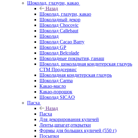
Шоколад, глазури, какао
Назад
Шоколад, глазури, какао
Шоколадный декор
Шоколад Chocovic
Шоколад Callebaut
Шоколад
Шоколад Cacao Barry
Шоколад GP
Шоколад Belcolade
Шоколадные покрытия, ганаш
Шоколад, шоколадная кондитерская глазурь
СТМ Продсервис
Шоколадная кондитерская глазурь
Шоколад Carma
Какао-масло
Какао-порошок
Шоколад SICAO
Пасха
Назад
Пасха
Для декорирования куличей
Ленты,шпагат,открытки
Формы для больших куличей (550 г)
Посыпки