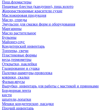
Пищ.фломастеры
Пищевые блестки (кандурин), пищ.золото
Жирорастворимые красители сухие
Масложировая продукция
Масло, спреды
Эмульсии для смазки форм и оборудования
Маргарины
Масло растительное
Бульоны
Майонез,соус
Кондитерский инвентарь
Топперы, свечи
Пластиковые формы
весы,термометры
Открытки, наклейки
Глазирование и сушка
Палочки,шампуры,проволока
коврики, скалки
Фальш-ярусы
Вырубки, инвентарь для работы с мастикой и пряниками
Бордюрная лента
кисти
шпатели,лопатки
Мешки кондитерские, насадки
Прочий инвентарь