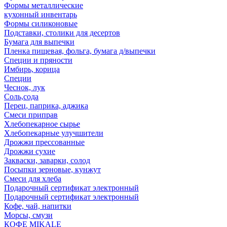
Формы металлические
кухонный инвентарь
Формы силиконовые
Подставки, столики для десертов
Бумага для выпечки
Пленка пищевая, фольга, бумага д/выпечки
Специи и пряности
Имбирь, корица
Специи
Чеснок, лук
Соль,сода
Перец, паприка, аджика
Смеси приправ
Хлебопекарное сырье
Хлебопекарные улучшители
Дрожжи прессованные
Дрожжи сухие
Закваски, заварки, солод
Посыпки зерновые, кунжут
Смеси для хлеба
Подарочный сертификат электронный
Подарочный сертификат электронный
Кофе, чай, напитки
Морсы, смузи
КОФЕ MIKALE