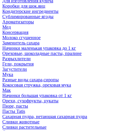
Для изготовления кулича
Коробки для шок.яиц
Кондитерские ингредиенты
Сублимированные ягоды
Ароматизаторы
Мед
Консервация
Молоко сгущенное
Заменитель сахара
Начинки маленькая упаковка до 1 кг
Ореховые, шоколадные пасты, пралине
Разрыхлители
Гели, покрытия
Загустители
Мука
Разные виды сахара,сиропы
Кокосовая стружка, ореховая мука
Мак
Начинки большая упаковка от 1 кг
Орехи, сухофрукты, цукаты
Пюре, пасты
Пасты Tatis
Сахарная пудра, нетающая сахарная пудра
Сливки животные
Сливки растительные