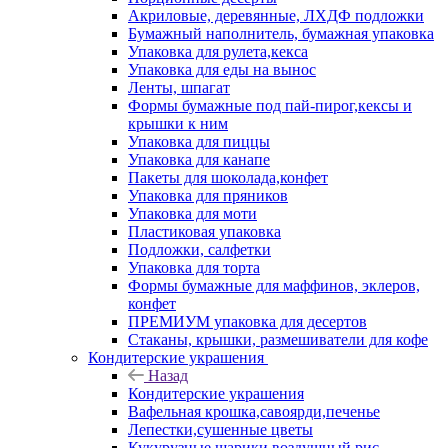
Акриловые, деревянные, ЛХДФ подложки
Бумажный наполнитель, бумажная упаковка
Упаковка для рулета,кекса
Упаковка для еды на вынос
Ленты, шпагат
Формы бумажные под пай-пирог,кексы и
крышки к ним
Упаковка для пиццы
Упаковка для канапе
Пакеты для шоколада,конфет
Упаковка для пряников
Упаковка для моти
Пластиковая упаковка
Подложки, салфетки
Упаковка для торта
Формы бумажные для маффинов, эклеров,
конфет
ПРЕМИУМ упаковка для десертов
Стаканы, крышки, размешиватели для кофе
Кондитерские украшения
Назад
Кондитерские украшения
Вафельная крошка,савоярди,печенье
Лепестки,сушенные цветы
Кукурузные шарики,воздушный рис