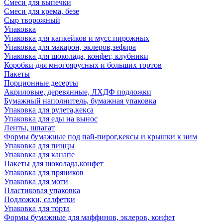
Смеси для выпечки
Смеси для крема, безе
Сыр творожный
Упаковка
Упаковка для капкейков и мусс.пирожных
Упаковка для макарон, эклеров,зефира
Упаковка для шоколада, конфет, клубники
Коробки для многоярусных и больших тортов
Пакеты
Порционные десерты
Акриловые, деревянные, ЛХДФ подложки
Бумажный наполнитель, бумажная упаковка
Упаковка для рулета,кекса
Упаковка для еды на вынос
Ленты, шпагат
Формы бумажные под пай-пирог,кексы и крышки к ним
Упаковка для пиццы
Упаковка для канапе
Пакеты для шоколада,конфет
Упаковка для пряников
Упаковка для моти
Пластиковая упаковка
Подложки, салфетки
Упаковка для торта
Формы бумажные для маффинов, эклеров, конфет