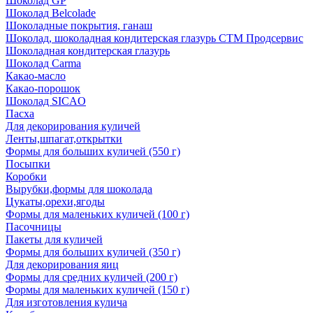
Шоколад GP
Шоколад Belcolade
Шоколадные покрытия, ганаш
Шоколад, шоколадная кондитерская глазурь СТМ Продсервис
Шоколадная кондитерская глазурь
Шоколад Carma
Какао-масло
Какао-порошок
Шоколад SICAO
Пасха
Для декорирования куличей
Ленты,шпагат,открытки
Формы для больших куличей (550 г)
Посыпки
Коробки
Вырубки,формы для шоколада
Цукаты,орехи,ягоды
Формы для маленьких куличей (100 г)
Пасочницы
Пакеты для куличей
Формы для больших куличей (350 г)
Для декорирования яиц
Формы для средних куличей (200 г)
Формы для маленьких куличей (150 г)
Для изготовления кулича