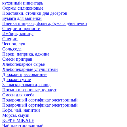
кухонный инвентарь
Формы силиконовые
Подставки, столики для десертов
Бумага для выпечки
Пленка пищевая, фольга, бумага д/выпечки
Специи и пряности
Имбирь, корица
Специи
Чеснок, лук
Соль,сода
Перец, паприка, аджика
Смеси приправ
Хлебопекарное сырье
Хлебопекарные улучшители
Дрожжи прессованные
Дрожжи сухие
Закваски, заварки, солод
Посыпки зерновые, кунжут
Смеси для хлеба
Подарочный сертификат электронный
Подарочный сертификат электронный
Кофе, чай, напитки
Морсы, смузи
КОФЕ MIKALE
Чай пакетированный