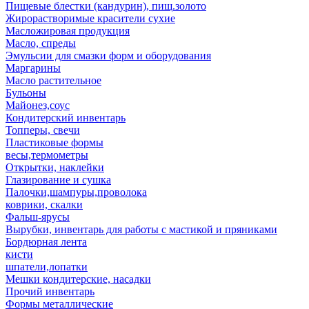
Пищевые блестки (кандурин), пищ.золото
Жирорастворимые красители сухие
Масложировая продукция
Масло, спреды
Эмульсии для смазки форм и оборудования
Маргарины
Масло растительное
Бульоны
Майонез,соус
Кондитерский инвентарь
Топперы, свечи
Пластиковые формы
весы,термометры
Открытки, наклейки
Глазирование и сушка
Палочки,шампуры,проволока
коврики, скалки
Фальш-ярусы
Вырубки, инвентарь для работы с мастикой и пряниками
Бордюрная лента
кисти
шпатели,лопатки
Мешки кондитерские, насадки
Прочий инвентарь
Формы металлические