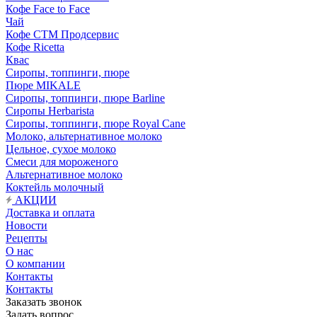
Кофе Face to Face
Чай
Кофе СТМ Продсервис
Кофе Ricetta
Квас
Сиропы, топпинги, пюре
Пюре MIKALE
Сиропы, топпинги, пюре Barline
Сиропы Herbarista
Сиропы, топпинги, пюре Royal Cane
Молоко, альтернативное молоко
Цельное, сухое молоко
Смеси для мороженого
Альтернативное молоко
Коктейль молочный
АКЦИИ
Доставка и оплата
Новости
Рецепты
О нас
О компании
Контакты
Контакты
Заказать звонок
Задать вопрос