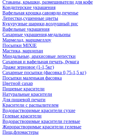
Стаканы, крышки, размешиватели для кофе
Кондитерские украшения
Вафельная крошка,савоярди,печенье
Лепестки,сушенные цветы
Кукурузные шарики,воздушный рис
Вафельные украшения
Сахарные украшения,медальоны
Мармелад, маршмеллоу
Посыпки MIXIE
Мастика, марципан
Миндальные, арахисовые лепестки
Сахарная и вафельная печать, бумага
Драже зерновое (1-1,5кг)
Сахарные посыпки (фасовка 0,75-1,5 кг)
Посыпки маленькая фасовка
Цветной сахар
Пищевые красители
Натуральные красители
Для пищевой печати
Красители с распылителем
Водорастворимые красители сухие
Гелевые красители
Водорастворимые красители гелевые
Жирорастворимые красители гелевые
Пищ.фломастеры