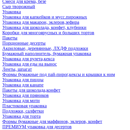
Смеси для крема, безе
Сыр творожный
Упаковка
Упаковка для капкейков и мусс.пирожных
Упаковка для макарон, эклеров,зефира
Упаковка для шоколада, конфет, клубники
Коробки для многоярусных и больших тортов
Пакеты
Порционные десерты
Акриловые, деревянные, ЛХДФ подложки
Бумажный наполнитель, бумажная упаковка
Упаковка для рулета,кекса
Упаковка для еды на вынос
Ленты, шпагат
Формы бумажные под пай-пирог,кексы и крышки к ним
Упаковка для пиццы
Упаковка для канапе
Пакеты для шоколада,конфет
Упаковка для пряников
Упаковка для моти
Пластиковая упаковка
Подложки, салфетки
Упаковка для торта
Формы бумажные для маффинов, эклеров, конфет
ПРЕМИУМ упаковка для десертов