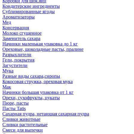
Коробки для шок.яиц
Кондитерские ингредиенты
Сублимированные ягоды
Ароматизаторы
Мед
Консервация
Молоко сгущенное
Заменитель сахара
Начинки маленькая упаковка до 1 кг
Ореховые, шоколадные пасты, пралине
Разрыхлители
Гели, покрытия
Загустители
Мука
Разные виды сахара,сиропы
Кокосовая стружка, ореховая мука
Мак
Начинки большая упаковка от 1 кг
Орехи, сухофрукты, цукаты
Пюре, пасты
Пасты Tatis
Сахарная пудра, нетающая сахарная пудра
Сливки животные
Сливки растительные
Смеси для выпечки