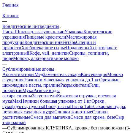
Главная
—
Каталог
—
Кондитерские ингредиенты
Пасха
Шоколад, глазури, какао
Упаковка
Кондитерские
украшения
Пищевые красители
Масложировая
продукция
Кондитерский инвентарь
Специи и
пряности
Хлебопекарное сырье
Подарочный сертификат
электронный
Кофе, чай, напитки
Сиропы, топпинги,
пюре
Молоко, альтернативное молоко
—
Сублимированные ягоды
Ароматизаторы
Мед
Заменитель сахара
Консервация
Молоко
сгущенное
Начинки маленькая упаковка до 1 кг
Ореховые,
шоколадные пасты, пралине
Разрыхлители
Гели,
покрытия
Мука
Разные виды
сахара,сиропы
Загустители
Кокосовая стружка, ореховая
мука
Мак
Начинки большая упаковка от 1 кг
Орехи,
сухофрукты, цукаты
Пюре, пасты
Пасты Tatis
Сахарная пудра,
нетающая сахарная пудра
Сливки животные
Сливки
растительные
Смеси для выпечки
Смеси для крема, безе
Сыр
творожный
—
Сублимированная КЛУБНИКА, крошка без плодоножки (3-