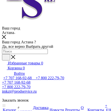
Ваш город
Астана
Ваш город Астана ?
Да, все верно
Выбрать другой
Избранные товары
0
Корзина
0
Войти
+7 707 168-92-68 +7 800 222-79-70
+7 707 168-92-68
+7 800 222-79-70
imkzt@prodservice.ru
Заказать звонок
+
Доставка
О
Каталог
Новости
Рецепты
Контакты
Е