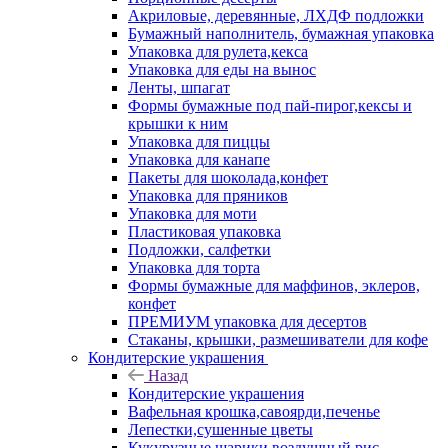
Акриловые, деревянные, ЛХДФ подложки
Бумажный наполнитель, бумажная упаковка
Упаковка для рулета,кекса
Упаковка для еды на вынос
Ленты, шпагат
Формы бумажные под пай-пирог,кексы и
крышки к ним
Упаковка для пиццы
Упаковка для канапе
Пакеты для шоколада,конфет
Упаковка для пряников
Упаковка для моти
Пластиковая упаковка
Подложки, салфетки
Упаковка для торта
Формы бумажные для маффинов, эклеров,
конфет
ПРЕМИУМ упаковка для десертов
Стаканы, крышки, размешиватели для кофе
Кондитерские украшения
Назад
Кондитерские украшения
Вафельная крошка,савоярди,печенье
Лепестки,сушенные цветы
Кукурузные шарики,воздушный рис