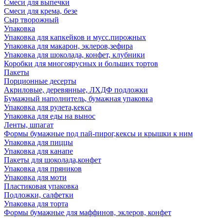
Смеси для выпечки
Смеси для крема, безе
Сыр творожный
Упаковка
Упаковка для капкейков и мусс.пирожных
Упаковка для макарон, эклеров,зефира
Упаковка для шоколада, конфет, клубники
Коробки для многоярусных и больших тортов
Пакеты
Порционные десерты
Акриловые, деревянные, ЛХДФ подложки
Бумажный наполнитель, бумажная упаковка
Упаковка для рулета,кекса
Упаковка для еды на вынос
Ленты, шпагат
Формы бумажные под пай-пирог,кексы и крышки к ним
Упаковка для пиццы
Упаковка для канапе
Пакеты для шоколада,конфет
Упаковка для пряников
Упаковка для моти
Пластиковая упаковка
Подложки, салфетки
Упаковка для торта
Формы бумажные для маффинов, эклеров, конфет