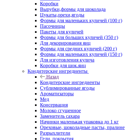
Коробки
Вырубки,формы для шоколада
Цукаты,орехи,ягоды
Формы для маленьких куличей (100 г)
Пасочницы
Пакеты для куличей
Формы для больших куличей (350 г)
Для декорирования яиц
Формы для средних куличей (200 г)
Формы для маленьких куличей (150 г)
Для изготовления кулича
Коробки для шок.яиц
Кондитерские ингредиенты
Назад
Кондитерские ингредиенты
Сублимированные ягоды
Ароматизаторы
Мед
Консервация
Молоко сгущенное
Заменитель сахара
Начинки маленькая упаковка до 1 кг
Ореховые, шоколадные пасты, пралине
Разрыхлители
Гели, покрытия