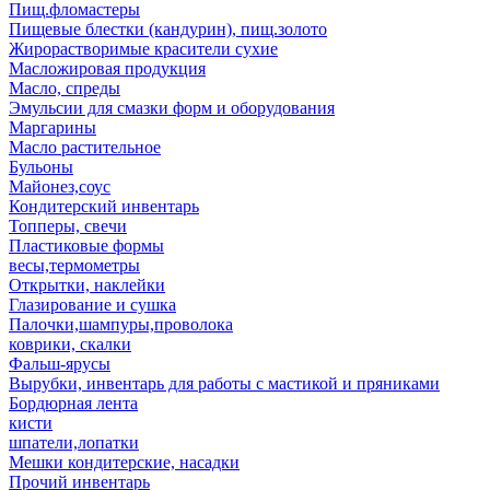
Пищ.фломастеры
Пищевые блестки (кандурин), пищ.золото
Жирорастворимые красители сухие
Масложировая продукция
Масло, спреды
Эмульсии для смазки форм и оборудования
Маргарины
Масло растительное
Бульоны
Майонез,соус
Кондитерский инвентарь
Топперы, свечи
Пластиковые формы
весы,термометры
Открытки, наклейки
Глазирование и сушка
Палочки,шампуры,проволока
коврики, скалки
Фальш-ярусы
Вырубки, инвентарь для работы с мастикой и пряниками
Бордюрная лента
кисти
шпатели,лопатки
Мешки кондитерские, насадки
Прочий инвентарь