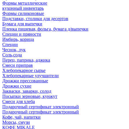
Формы металлические
кухонный инвентарь
Формы силиконовые
Подставки, столики для десертов
Бумага для выпечки
Пленка пищевая, фольга, бумага д/выпечки
Специи и пряности
Имбирь, корица
Специи
Чеснок, лук
Соль,сода
Перец, паприка, аджика
Смеси приправ
Хлебопекарное сырье
Хлебопекарные улучшители
Дрожжи прессованные
Дрожжи сухие
Закваски, заварки, солод
Посыпки зерновые, кунжут
Смеси для хлеба
Подарочный сертификат электронный
Подарочный сертификат электронный
Кофе, чай, напитки
Морсы, смузи
КОФЕ MIKALE