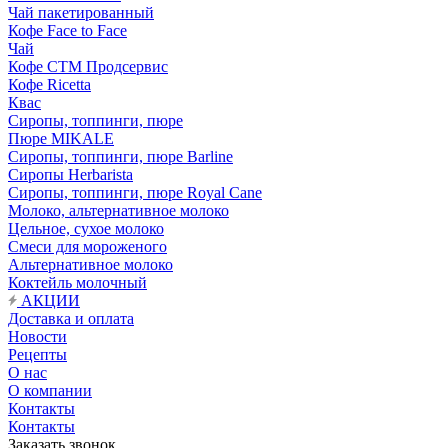
Чай пакетированный
Кофе Face to Face
Чай
Кофе СТМ Продсервис
Кофе Ricetta
Квас
Сиропы, топпинги, пюре
Пюре MIKALE
Сиропы, топпинги, пюре Barline
Сиропы Herbarista
Сиропы, топпинги, пюре Royal Cane
Молоко, альтернативное молоко
Цельное, сухое молоко
Смеси для мороженого
Альтернативное молоко
Коктейль молочный
АКЦИИ
Доставка и оплата
Новости
Рецепты
О нас
О компании
Контакты
Контакты
Заказать звонок