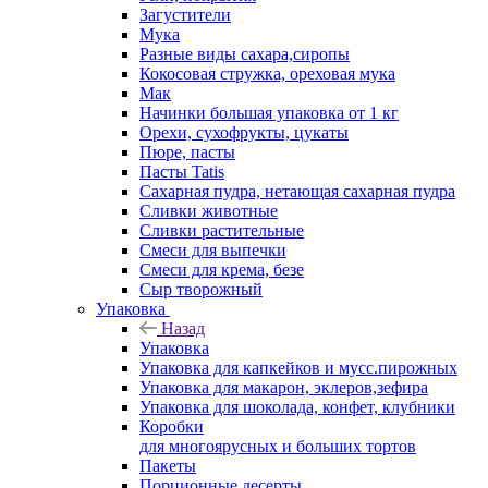
Загустители
Мука
Разные виды сахара,сиропы
Кокосовая стружка, ореховая мука
Мак
Начинки большая упаковка от 1 кг
Орехи, сухофрукты, цукаты
Пюре, пасты
Пасты Tatis
Сахарная пудра, нетающая сахарная пудра
Сливки животные
Сливки растительные
Смеси для выпечки
Смеси для крема, безе
Сыр творожный
Упаковка
Назад
Упаковка
Упаковка для капкейков и мусс.пирожных
Упаковка для макарон, эклеров,зефира
Упаковка для шоколада, конфет, клубники
Коробки
для многоярусных и больших тортов
Пакеты
Порционные десерты