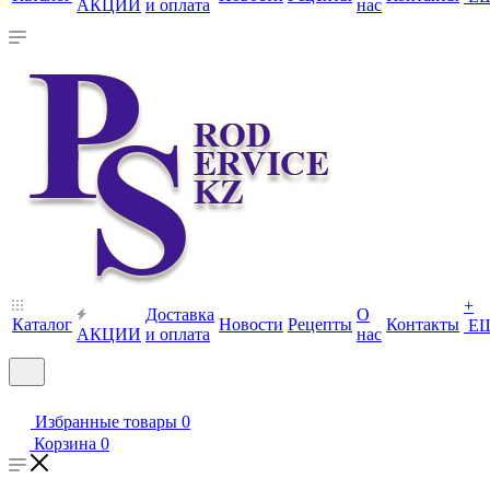
АКЦИИ
и оплата
нас
+
Доставка
О
Каталог
Новости
Рецепты
Контакты
Е
АКЦИИ
и оплата
нас
Избранные товары
0
Корзина
0