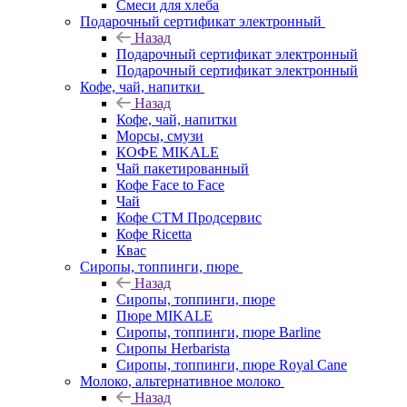
Смеси для хлеба
Подарочный сертификат электронный
Назад
Подарочный сертификат электронный
Подарочный сертификат электронный
Кофе, чай, напитки
Назад
Кофе, чай, напитки
Морсы, смузи
КОФЕ MIKALE
Чай пакетированный
Кофе Face to Face
Чай
Кофе СТМ Продсервис
Кофе Ricetta
Квас
Сиропы, топпинги, пюре
Назад
Сиропы, топпинги, пюре
Пюре MIKALE
Сиропы, топпинги, пюре Barline
Сиропы Herbarista
Сиропы, топпинги, пюре Royal Cane
Молоко, альтернативное молоко
Назад