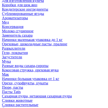
Для изготовления кулича
Коробки для шок.яиц
Кондитерские ингредиенты
Сублимированные ягоды
Ароматизаторы
Мед
Консервация
Молоко сгущенное
Заменитель сахара
Начинки маленькая упаковка до 1 кг
Ореховые, шоколадные пасты, пралине
Разрыхлители
Гели, покрытия
Загустители
Мука
Разные виды сахара,сиропы
Кокосовая стружка, ореховая мука
Мак
Начинки большая упаковка от 1 кг
Орехи, сухофрукты, цукаты
Пюре, пасты
Пасты Tatis
Сахарная пудра, нетающая сахарная пудра
Сливки животные
Сливки растительные