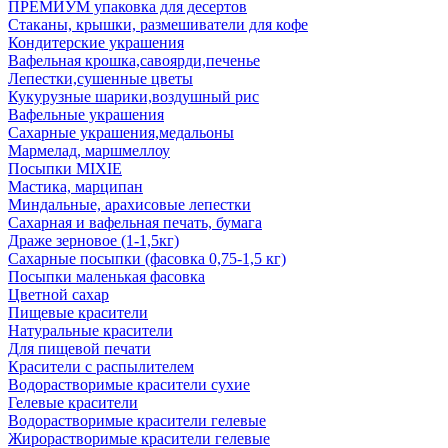
ПРЕМИУМ упаковка для десертов
Стаканы, крышки, размешиватели для кофе
Кондитерские украшения
Вафельная крошка,савоярди,печенье
Лепестки,сушенные цветы
Кукурузные шарики,воздушный рис
Вафельные украшения
Сахарные украшения,медальоны
Мармелад, маршмеллоу
Посыпки MIXIE
Мастика, марципан
Миндальные, арахисовые лепестки
Сахарная и вафельная печать, бумага
Драже зерновое (1-1,5кг)
Сахарные посыпки (фасовка 0,75-1,5 кг)
Посыпки маленькая фасовка
Цветной сахар
Пищевые красители
Натуральные красители
Для пищевой печати
Красители с распылителем
Водорастворимые красители сухие
Гелевые красители
Водорастворимые красители гелевые
Жирорастворимые красители гелевые