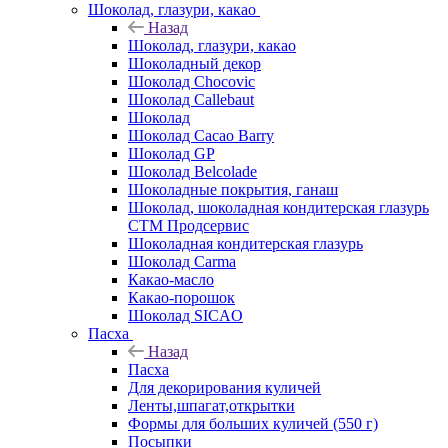
Шоколад, глазури, какао
Назад
Шоколад, глазури, какао
Шоколадный декор
Шоколад Chocovic
Шоколад Callebaut
Шоколад
Шоколад Cacao Barry
Шоколад GP
Шоколад Belcolade
Шоколадные покрытия, ганаш
Шоколад, шоколадная кондитерская глазурь
СТМ Продсервис
Шоколадная кондитерская глазурь
Шоколад Carma
Какао-масло
Какао-порошок
Шоколад SICAO
Пасха
Назад
Пасха
Для декорирования куличей
Ленты,шпагат,открытки
Формы для больших куличей (550 г)
Посыпки