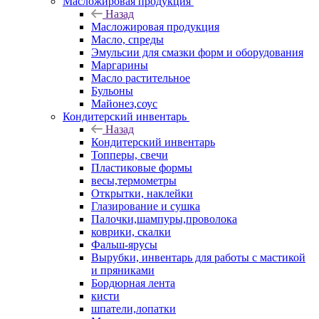
Масложировая продукция
Назад
Масложировая продукция
Масло, спреды
Эмульсии для смазки форм и оборудования
Маргарины
Масло растительное
Бульоны
Майонез,соус
Кондитерский инвентарь
Назад
Кондитерский инвентарь
Топперы, свечи
Пластиковые формы
весы,термометры
Открытки, наклейки
Глазирование и сушка
Палочки,шампуры,проволока
коврики, скалки
Фальш-ярусы
Вырубки, инвентарь для работы с мастикой
и пряниками
Бордюрная лента
кисти
шпатели,лопатки