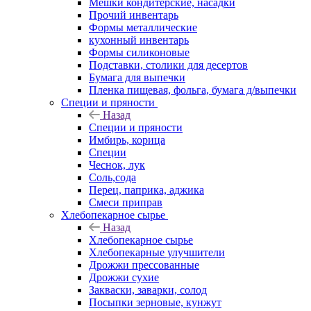
Мешки кондитерские, насадки
Прочий инвентарь
Формы металлические
кухонный инвентарь
Формы силиконовые
Подставки, столики для десертов
Бумага для выпечки
Пленка пищевая, фольга, бумага д/выпечки
Специи и пряности
Назад
Специи и пряности
Имбирь, корица
Специи
Чеснок, лук
Соль,сода
Перец, паприка, аджика
Смеси приправ
Хлебопекарное сырье
Назад
Хлебопекарное сырье
Хлебопекарные улучшители
Дрожжи прессованные
Дрожжи сухие
Закваски, заварки, солод
Посыпки зерновые, кунжут