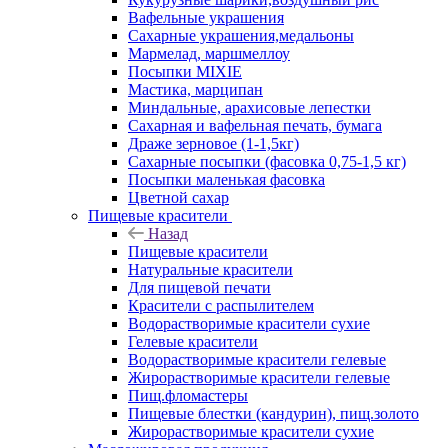
Вафельные украшения
Сахарные украшения,медальоны
Мармелад, маршмеллоу
Посыпки MIXIE
Мастика, марципан
Миндальные, арахисовые лепестки
Сахарная и вафельная печать, бумага
Драже зерновое (1-1,5кг)
Сахарные посыпки (фасовка 0,75-1,5 кг)
Посыпки маленькая фасовка
Цветной сахар
Пищевые красители
Назад
Пищевые красители
Натуральные красители
Для пищевой печати
Красители с распылителем
Водорастворимые красители сухие
Гелевые красители
Водорастворимые красители гелевые
Жирорастворимые красители гелевые
Пищ.фломастеры
Пищевые блестки (кандурин), пищ.золото
Жирорастворимые красители сухие