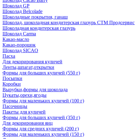
Шоколад Cacao Barry
Шоколад GP
Шоколад Belcolade
Шоколадные покрытия, ганаш
Шоколад, шоколадная кондитерская глазурь СТМ Продсервис
Шоколадная кондитерская глазурь
Шоколад Carma
Какао-масло
Какао-порошок
Шоколад SICAO
Пасха
Для декорирования куличей
Ленты,шпагат,открытки
Формы для больших куличей (550 г)
Посыпки
Коробки
Вырубки,формы для шоколада
Цукаты,орехи,ягоды
Формы для маленьких куличей (100 г)
Пасочницы
Пакеты для куличей
Формы для больших куличей (350 г)
Для декорирования яиц
Формы для средних куличей (200 г)
Формы для маленьких куличей (150 г)