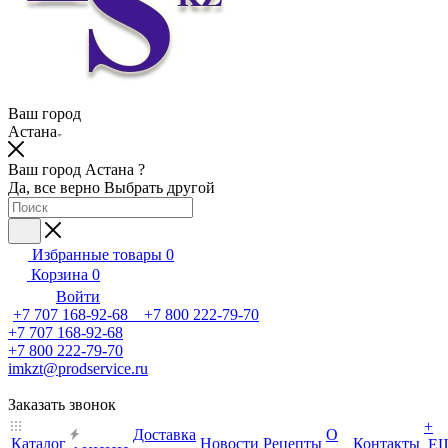
Ваш город
Астана
Ваш город Астана ?
Да, все верно
Выбрать другой
Избранные товары
0
Корзина
0
Войти
+7 707 168-92-68 +7 800 222-79-70
+7 707 168-92-68
+7 800 222-79-70
imkzt@prodservice.ru
Заказать звонок
+
Доставка
О
Каталог
Новости
Рецепты
Контакты
Е