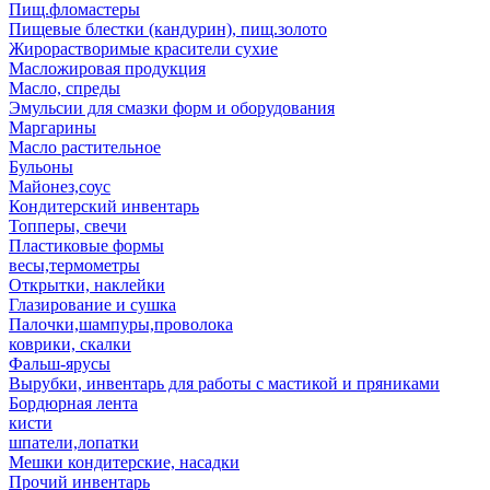
Пищ.фломастеры
Пищевые блестки (кандурин), пищ.золото
Жирорастворимые красители сухие
Масложировая продукция
Масло, спреды
Эмульсии для смазки форм и оборудования
Маргарины
Масло растительное
Бульоны
Майонез,соус
Кондитерский инвентарь
Топперы, свечи
Пластиковые формы
весы,термометры
Открытки, наклейки
Глазирование и сушка
Палочки,шампуры,проволока
коврики, скалки
Фальш-ярусы
Вырубки, инвентарь для работы с мастикой и пряниками
Бордюрная лента
кисти
шпатели,лопатки
Мешки кондитерские, насадки
Прочий инвентарь