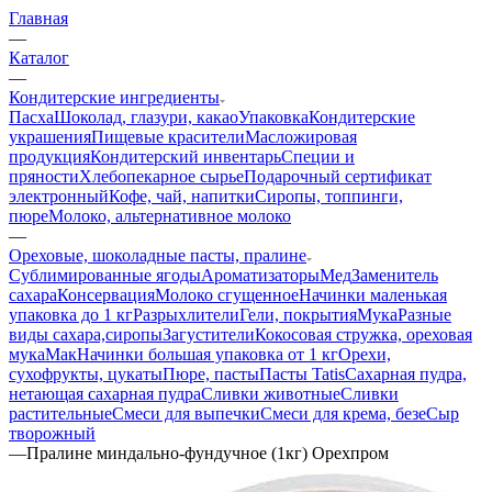
Главная
—
Каталог
—
Кондитерские ингредиенты
Пасха
Шоколад, глазури, какао
Упаковка
Кондитерские
украшения
Пищевые красители
Масложировая
продукция
Кондитерский инвентарь
Специи и
пряности
Хлебопекарное сырье
Подарочный сертификат
электронный
Кофе, чай, напитки
Сиропы, топпинги,
пюре
Молоко, альтернативное молоко
—
Ореховые, шоколадные пасты, пралине
Сублимированные ягоды
Ароматизаторы
Мед
Заменитель
сахара
Консервация
Молоко сгущенное
Начинки маленькая
упаковка до 1 кг
Разрыхлители
Гели, покрытия
Мука
Разные
виды сахара,сиропы
Загустители
Кокосовая стружка, ореховая
мука
Мак
Начинки большая упаковка от 1 кг
Орехи,
сухофрукты, цукаты
Пюре, пасты
Пасты Tatis
Сахарная пудра,
нетающая сахарная пудра
Сливки животные
Сливки
растительные
Смеси для выпечки
Смеси для крема, безе
Сыр
творожный
—
Пралине миндально-фундучное (1кг) Орехпром