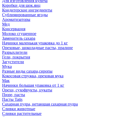
Для изготовления кулича
Коробки для шок.яиц
Кондитерские ингредиенты
Сублимированные ягоды
Ароматизаторы
Мед
Консервация
Молоко сгущенное
Заменитель сахара
Начинки маленькая упаковка до 1 кг
Ореховые, шоколадные пасты, пралине
Разрыхлители
Гели, покрытия
Загустители
Мука
Разные виды сахара,сиропы
Кокосовая стружка, ореховая мука
Мак
Начинки большая упаковка от 1 кг
Орехи, сухофрукты, цукаты
Пюре, пасты
Пасты Tatis
Сахарная пудра, нетающая сахарная пудра
Сливки животные
Сливки растительные