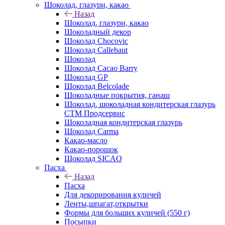
Шоколад, глазури, какао
Назад
Шоколад, глазури, какао
Шоколадный декор
Шоколад Chocovic
Шоколад Callebaut
Шоколад
Шоколад Cacao Barry
Шоколад GP
Шоколад Belcolade
Шоколадные покрытия, ганаш
Шоколад, шоколадная кондитерская глазурь
СТМ Продсервис
Шоколадная кондитерская глазурь
Шоколад Carma
Какао-масло
Какао-порошок
Шоколад SICAO
Пасха
Назад
Пасха
Для декорирования куличей
Ленты,шпагат,открытки
Формы для больших куличей (550 г)
Посыпки