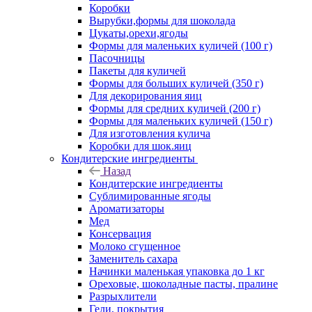
Коробки
Вырубки,формы для шоколада
Цукаты,орехи,ягоды
Формы для маленьких куличей (100 г)
Пасочницы
Пакеты для куличей
Формы для больших куличей (350 г)
Для декорирования яиц
Формы для средних куличей (200 г)
Формы для маленьких куличей (150 г)
Для изготовления кулича
Коробки для шок.яиц
Кондитерские ингредиенты
Назад
Кондитерские ингредиенты
Сублимированные ягоды
Ароматизаторы
Мед
Консервация
Молоко сгущенное
Заменитель сахара
Начинки маленькая упаковка до 1 кг
Ореховые, шоколадные пасты, пралине
Разрыхлители
Гели, покрытия