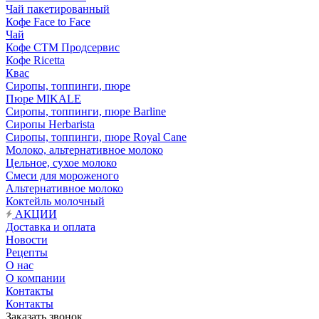
Чай пакетированный
Кофе Face to Face
Чай
Кофе СТМ Продсервис
Кофе Ricetta
Квас
Сиропы, топпинги, пюре
Пюре MIKALE
Сиропы, топпинги, пюре Barline
Сиропы Herbarista
Сиропы, топпинги, пюре Royal Cane
Молоко, альтернативное молоко
Цельное, сухое молоко
Смеси для мороженого
Альтернативное молоко
Коктейль молочный
АКЦИИ
Доставка и оплата
Новости
Рецепты
О нас
О компании
Контакты
Контакты
Заказать звонок