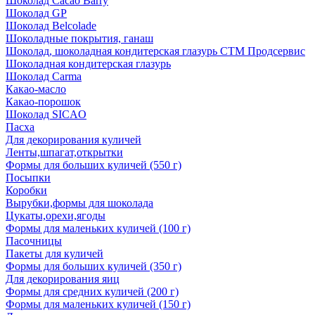
Шоколад Cacao Barry
Шоколад GP
Шоколад Belcolade
Шоколадные покрытия, ганаш
Шоколад, шоколадная кондитерская глазурь СТМ Продсервис
Шоколадная кондитерская глазурь
Шоколад Carma
Какао-масло
Какао-порошок
Шоколад SICAO
Пасха
Для декорирования куличей
Ленты,шпагат,открытки
Формы для больших куличей (550 г)
Посыпки
Коробки
Вырубки,формы для шоколада
Цукаты,орехи,ягоды
Формы для маленьких куличей (100 г)
Пасочницы
Пакеты для куличей
Формы для больших куличей (350 г)
Для декорирования яиц
Формы для средних куличей (200 г)
Формы для маленьких куличей (150 г)