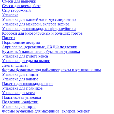
Смеси для выпечки
Смеси для крема, безе
Сыр творожный
Упаковка
Упаковка для капкейков и мусс.пирожных
Упаковка для макарон, эклеров,зефира
Упаковка для шоколада, конфет, клубники
Коробки для многоярусных и больших тортов
Пакеты
Порционные десерты
Акриловые, деревянные, ЛХДФ подложки
Бумажный наполнитель, бумажная упаковка
Упаковка для рулета,кекса
Упаковка для еды на вынос
Ленты, шпагат
Формы бумажные под пай-пирог,кексы и крышки к ним
Упаковка для пиццы
Упаковка для канапе
Пакеты для шоколада,конфет
Упаковка для пряников
Упаковка для моти
Пластиковая упаковка
Подложки, салфетки
Упаковка для торта
Формы бумажные для маффинов, эклеров, конфет