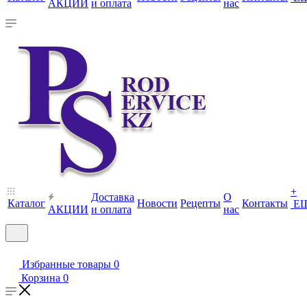
АКЦИИ
и оплата
нас
+
Доставка
О
Каталог
Новости
Рецепты
Контакты
Е
АКЦИИ
и оплата
нас
Избранные товары
0
Корзина
0