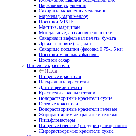
Вафельные украшения
Сахарные украшения,медальоны
Мармелад, маршмеллоу
Посыпки MIXIE
Мастика, марципан
Миндальные, арахисовые лепестки
Сахарная и вафельная печать, бумага
Драже зерновое (1-1,5кг)
Сахарные посыпки (фасовка 0,75-1,5 кг)
Посыпки маленькая фасовка
Цветной сахар
Пищевые красители
Назад
Пищевые красители
Натуральные красители
Для пищевой печати
Красители с распылителем
Водорастворимые красители сухие
Гелевые красители
Водорастворимые красители гелевые
Жирорастворимые красители гелевые
Пищ.фломастеры
Пищевые блестки (кандурин), пищ.золото
Жирорастворимые красители сухие