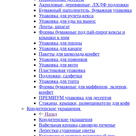
Акриловые, деревянные, ЛХДФ подложки
Бумажный наполнитель, бумажная упаковка
Упаковка для рулета,кекса
Упаковка для еды на вынос
Ленты, шпагат
Формы бумажные под пай-пирог,кексы и
крышки к ним
Упаковка для пиццы
Упаковка для канапе
Пакеты для шоколада,конфет
Упаковка для пряников
Упаковка для моти
Пластиковая упаковка
Подложки, салфетки
Упаковка для торта
Формы бумажные для маффинов, эклеров,
конфет
ПРЕМИУМ упаковка для десертов
Стаканы, крышки, размешиватели для кофе
Кондитерские украшения
Назад
Кондитерские украшения
Вафельная крошка,савоярди,печенье
Лепестки,сушенные цветы
Кукурузные шарики,воздушный рис