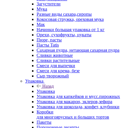
Загустители
Мука
Разные виды сахара,сиропы
Кокосовая стружка, ореховая мука
Мак
Начинки большая упаковка от 1 кг
Орехи, сухофрукты, цукаты
Пюре, пасты
Пасты Tatis
Сахарная пудра, нетающая сахарная пудра
Сливки животные
Сливки растительные
Смеси для выпечки
Смеси для крема, безе
Сыр творожный
Упаковка
Назад
Упаковка
Упаковка для капкейков и мусс.пирожных
Упаковка для макарон, эклеров,зефира
Упаковка для шоколада, конфет, клубники
Коробки
для многоярусных и больших тортов
Пакеты
Порционные десерты