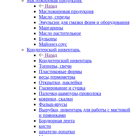
Масложировая продукция
Назад
Масложировая продукция
Масло, спреды
Эмульсии для смазки форм и оборудования
Маргарины
Масло растительное
Бульоны
Майонез,соус
Кондитерский инвентарь
Назад
Кондитерский инвентарь
Топперы, свечи
Пластиковые формы
весы,термометры
Открытки, наклейки
Глазирование и сушка
Палочки,шампуры,проволока
коврики, скалки
Фальш-ярусы
Вырубки, инвентарь для работы с мастикой
и пряниками
Бордюрная лента
кисти
шпатели,лопатки