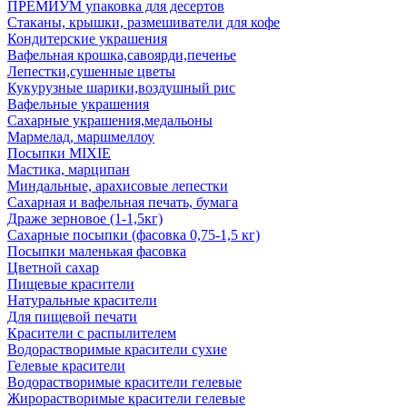
ПРЕМИУМ упаковка для десертов
Стаканы, крышки, размешиватели для кофе
Кондитерские украшения
Вафельная крошка,савоярди,печенье
Лепестки,сушенные цветы
Кукурузные шарики,воздушный рис
Вафельные украшения
Сахарные украшения,медальоны
Мармелад, маршмеллоу
Посыпки MIXIE
Мастика, марципан
Миндальные, арахисовые лепестки
Сахарная и вафельная печать, бумага
Драже зерновое (1-1,5кг)
Сахарные посыпки (фасовка 0,75-1,5 кг)
Посыпки маленькая фасовка
Цветной сахар
Пищевые красители
Натуральные красители
Для пищевой печати
Красители с распылителем
Водорастворимые красители сухие
Гелевые красители
Водорастворимые красители гелевые
Жирорастворимые красители гелевые