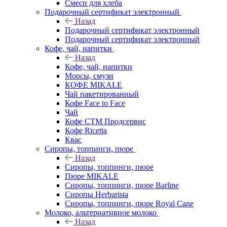
Смеси для хлеба
Подарочный сертификат электронный
Назад
Подарочный сертификат электронный
Подарочный сертификат электронный
Кофе, чай, напитки
Назад
Кофе, чай, напитки
Морсы, смузи
КОФЕ MIKALE
Чай пакетированный
Кофе Face to Face
Чай
Кофе СТМ Продсервис
Кофе Ricetta
Квас
Сиропы, топпинги, пюре
Назад
Сиропы, топпинги, пюре
Пюре MIKALE
Сиропы, топпинги, пюре Barline
Сиропы Herbarista
Сиропы, топпинги, пюре Royal Cane
Молоко, альтернативное молоко
Назад