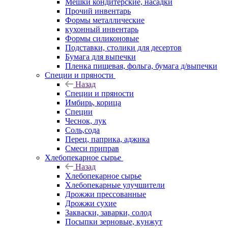
Мешки кондитерские, насадки
Прочий инвентарь
Формы металлические
кухонный инвентарь
Формы силиконовые
Подставки, столики для десертов
Бумага для выпечки
Пленка пищевая, фольга, бумага д/выпечки
Специи и пряности
Назад
Специи и пряности
Имбирь, корица
Специи
Чеснок, лук
Соль,сода
Перец, паприка, аджика
Смеси приправ
Хлебопекарное сырье
Назад
Хлебопекарное сырье
Хлебопекарные улучшители
Дрожжи прессованные
Дрожжи сухие
Закваски, заварки, солод
Посыпки зерновые, кунжут