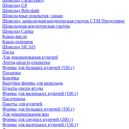
Шоколад Cacao Barry
Шоколад GP
Шоколад Belcolade
Шоколадные покрытия, ганаш
Шоколад, шоколадная кондитерская глазурь СТМ Продсервис
Шоколадная кондитерская глазурь
Шоколад Carma
Какао-масло
Какао-порошок
Шоколад SICAO
Пасха
Для декорирования куличей
Ленты,шпагат,открытки
Формы для больших куличей (550 г)
Посыпки
Коробки
Вырубки,формы для шоколада
Цукаты,орехи,ягоды
Формы для маленьких куличей (100 г)
Пасочницы
Пакеты для куличей
Формы для больших куличей (350 г)
Для декорирования яиц
Формы для средних куличей (200 г)
Формы для маленьких куличей (150 г)