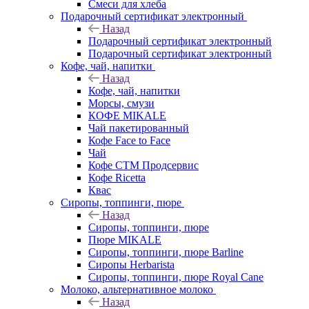
Смеси для хлеба
Подарочный сертификат электронный
Назад
Подарочный сертификат электронный
Подарочный сертификат электронный
Кофе, чай, напитки
Назад
Кофе, чай, напитки
Морсы, смузи
КОФЕ MIKALE
Чай пакетированный
Кофе Face to Face
Чай
Кофе СТМ Продсервис
Кофе Ricetta
Квас
Сиропы, топпинги, пюре
Назад
Сиропы, топпинги, пюре
Пюре MIKALE
Сиропы, топпинги, пюре Barline
Сиропы Herbarista
Сиропы, топпинги, пюре Royal Cane
Молоко, альтернативное молоко
Назад