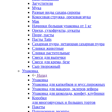
Загустители
Мука
Разные виды сахара,сиропы
Кокосовая стружка, ореховая мука
Мак
Начинки большая упаковка от 1 кг
Орехи, сухофрукты, цукаты
Пюре, пасты
Пасты Tatis
Сахарная пудра, нетающая сахарная пудра
Сливки животные
Сливки растительные
Смеси для выпечки
Смеси для крема, безе
Сыр творожный
Упаковка
Назад
Упаковка
Упаковка для капкейков и мусс.пирожных
Упаковка для макарон, эклеров,зефира
Упаковка для шоколада, конфет, клубники
Коробки
для многоярусных и больших тортов
Пакеты
Порционные десерты