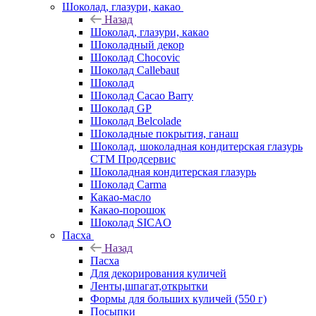
Шоколад, глазури, какао
Назад
Шоколад, глазури, какао
Шоколадный декор
Шоколад Chocovic
Шоколад Callebaut
Шоколад
Шоколад Cacao Barry
Шоколад GP
Шоколад Belcolade
Шоколадные покрытия, ганаш
Шоколад, шоколадная кондитерская глазурь
СТМ Продсервис
Шоколадная кондитерская глазурь
Шоколад Carma
Какао-масло
Какао-порошок
Шоколад SICAO
Пасха
Назад
Пасха
Для декорирования куличей
Ленты,шпагат,открытки
Формы для больших куличей (550 г)
Посыпки