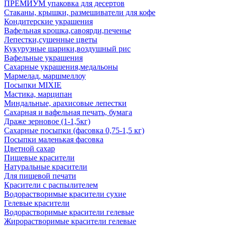
ПРЕМИУМ упаковка для десертов
Стаканы, крышки, размешиватели для кофе
Кондитерские украшения
Вафельная крошка,савоярди,печенье
Лепестки,сушенные цветы
Кукурузные шарики,воздушный рис
Вафельные украшения
Сахарные украшения,медальоны
Мармелад, маршмеллоу
Посыпки MIXIE
Мастика, марципан
Миндальные, арахисовые лепестки
Сахарная и вафельная печать, бумага
Драже зерновое (1-1,5кг)
Сахарные посыпки (фасовка 0,75-1,5 кг)
Посыпки маленькая фасовка
Цветной сахар
Пищевые красители
Натуральные красители
Для пищевой печати
Красители с распылителем
Водорастворимые красители сухие
Гелевые красители
Водорастворимые красители гелевые
Жирорастворимые красители гелевые