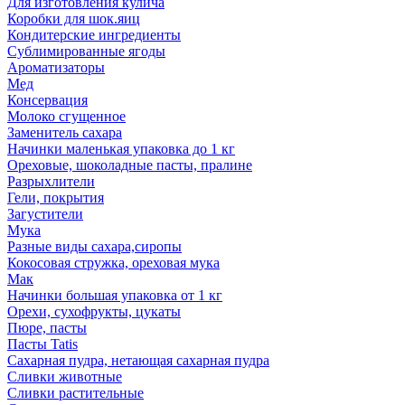
Для изготовления кулича
Коробки для шок.яиц
Кондитерские ингредиенты
Сублимированные ягоды
Ароматизаторы
Мед
Консервация
Молоко сгущенное
Заменитель сахара
Начинки маленькая упаковка до 1 кг
Ореховые, шоколадные пасты, пралине
Разрыхлители
Гели, покрытия
Загустители
Мука
Разные виды сахара,сиропы
Кокосовая стружка, ореховая мука
Мак
Начинки большая упаковка от 1 кг
Орехи, сухофрукты, цукаты
Пюре, пасты
Пасты Tatis
Сахарная пудра, нетающая сахарная пудра
Сливки животные
Сливки растительные