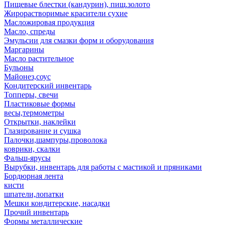
Пищевые блестки (кандурин), пищ.золото
Жирорастворимые красители сухие
Масложировая продукция
Масло, спреды
Эмульсии для смазки форм и оборудования
Маргарины
Масло растительное
Бульоны
Майонез,соус
Кондитерский инвентарь
Топперы, свечи
Пластиковые формы
весы,термометры
Открытки, наклейки
Глазирование и сушка
Палочки,шампуры,проволока
коврики, скалки
Фальш-ярусы
Вырубки, инвентарь для работы с мастикой и пряниками
Бордюрная лента
кисти
шпатели,лопатки
Мешки кондитерские, насадки
Прочий инвентарь
Формы металлические