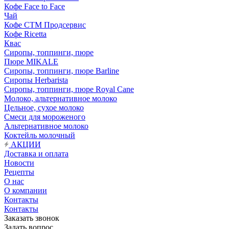
Кофе Face to Face
Чай
Кофе СТМ Продсервис
Кофе Ricetta
Квас
Сиропы, топпинги, пюре
Пюре MIKALE
Сиропы, топпинги, пюре Barline
Сиропы Herbarista
Сиропы, топпинги, пюре Royal Cane
Молоко, альтернативное молоко
Цельное, сухое молоко
Смеси для мороженого
Альтернативное молоко
Коктейль молочный
АКЦИИ
Доставка и оплата
Новости
Рецепты
О нас
О компании
Контакты
Контакты
Заказать звонок
Задать вопрос