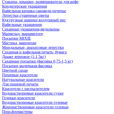
Стаканы, крышки, размешиватели для кофе
Кондитерские украшения
Вафельная крошка,савоярди,печенье
Лепестки,сушенные цветы
Кукурузные шарики,воздушный рис
Вафельные украшения
Сахарные украшения,медальоны
Мармелад, маршмеллоу
Посыпки MIXIE
Мастика, марципан
Миндальные, арахисовые лепестки
Сахарная и вафельная печать, бумага
Драже зерновое (1-1,5кг)
Сахарные посыпки (фасовка 0,75-1,5 кг)
Посыпки маленькая фасовка
Цветной сахар
Пищевые красители
Натуральные красители
Для пищевой печати
Красители с распылителем
Водорастворимые красители сухие
Гелевые красители
Водорастворимые красители гелевые
Жирорастворимые красители гелевые
Пищ.фломастеры