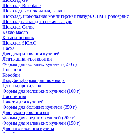
Шоколад GP
Шоколад Belcolade
Шоколадные покрытия, ганаш
Шоколад, шоколадная кондитерская глазурь СТМ Продсервис
Шоколадная кондитерская глазурь
Шоколад Carma
Какао-масло
Какао-порошок
Шоколад SICAO
Пасха
Для декорирования куличей
Ленты,шпагат,открытки
Формы для больших куличей (550 г)
Посыпки
Коробки
Вырубки,формы для шоколада
Цукаты,орехи,ягоды
Формы для маленьких куличей (100 г)
Пасочницы
Пакеты для куличей
Формы для больших куличей (350 г)
Для декорирования яиц
Формы для средних куличей (200 г)
Формы для маленьких куличей (150 г)
Для изготовления кулича