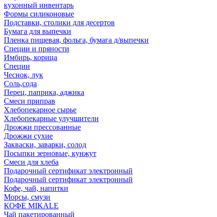
кухонный инвентарь
Формы силиконовые
Подставки, столики для десертов
Бумага для выпечки
Пленка пищевая, фольга, бумага д/выпечки
Специи и пряности
Имбирь, корица
Специи
Чеснок, лук
Соль,сода
Перец, паприка, аджика
Смеси приправ
Хлебопекарное сырье
Хлебопекарные улучшители
Дрожжи прессованные
Дрожжи сухие
Закваски, заварки, солод
Посыпки зерновые, кунжут
Смеси для хлеба
Подарочный сертификат электронный
Подарочный сертификат электронный
Кофе, чай, напитки
Морсы, смузи
КОФЕ MIKALE
Чай пакетированный