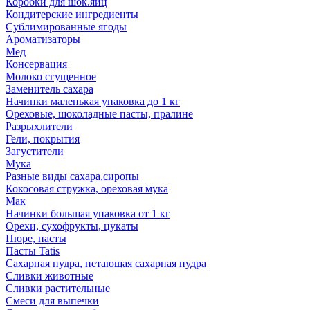
Коробки для шок.яиц
Кондитерские ингредиенты
Сублимированные ягоды
Ароматизаторы
Мед
Консервация
Молоко сгущенное
Заменитель сахара
Начинки маленькая упаковка до 1 кг
Ореховые, шоколадные пасты, пралине
Разрыхлители
Гели, покрытия
Загустители
Мука
Разные виды сахара,сиропы
Кокосовая стружка, ореховая мука
Мак
Начинки большая упаковка от 1 кг
Орехи, сухофрукты, цукаты
Пюре, пасты
Пасты Tatis
Сахарная пудра, нетающая сахарная пудра
Сливки животные
Сливки растительные
Смеси для выпечки