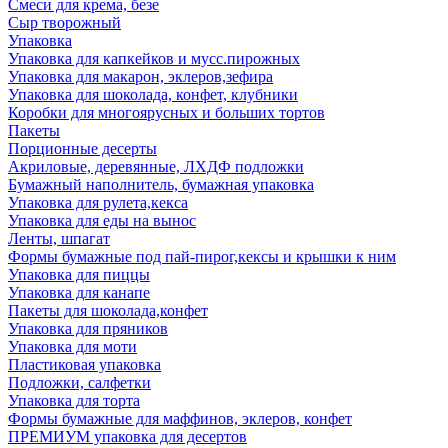
Смеси для крема, безе
Сыр творожный
Упаковка
Упаковка для капкейков и мусс.пирожных
Упаковка для макарон, эклеров,зефира
Упаковка для шоколада, конфет, клубники
Коробки для многоярусных и больших тортов
Пакеты
Порционные десерты
Акриловые, деревянные, ЛХДФ подложки
Бумажный наполнитель, бумажная упаковка
Упаковка для рулета,кекса
Упаковка для еды на вынос
Ленты, шпагат
Формы бумажные под пай-пирог,кексы и крышки к ним
Упаковка для пиццы
Упаковка для канапе
Пакеты для шоколада,конфет
Упаковка для пряников
Упаковка для моти
Пластиковая упаковка
Подложки, салфетки
Упаковка для торта
Формы бумажные для маффинов, эклеров, конфет
ПРЕМИУМ упаковка для десертов