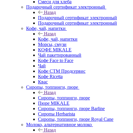
Смеси для хлеба
Подарочный сертификат электронный
Назад
Подарочный сертификат электронный
Подарочный сертификат электронный
Кофе, чай, напитки
Назад
Кофе, чай, напитки
Морсы, смузи
КОФЕ MIKALE
Чай пакетированный
Кофе Face to Face
Чай
Кофе СТМ Продсервис
Кофе Ricetta
Квас
Сиропы, топпинги, пюре
Назад
Сиропы, топпинги, пюре
Пюре MIKALE
Сиропы, топпинги, пюре Barline
Сиропы Herbarista
Сиропы, топпинги, пюре Royal Cane
Молоко, альтернативное молоко
Назад