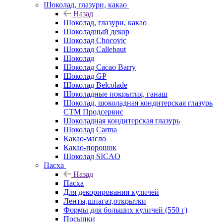
Шоколад, глазури, какао
Назад
Шоколад, глазури, какао
Шоколадный декор
Шоколад Chocovic
Шоколад Callebaut
Шоколад
Шоколад Cacao Barry
Шоколад GP
Шоколад Belcolade
Шоколадные покрытия, ганаш
Шоколад, шоколадная кондитерская глазурь
СТМ Продсервис
Шоколадная кондитерская глазурь
Шоколад Carma
Какао-масло
Какао-порошок
Шоколад SICAO
Пасха
Назад
Пасха
Для декорирования куличей
Ленты,шпагат,открытки
Формы для больших куличей (550 г)
Посыпки