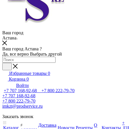
Ваш город
Астана
Ваш город Астана ?
Да, все верно
Выбрать другой
Избранные товары
0
Корзина
0
Войти
+7 707 168-92-68 +7 800 222-79-70
+7 707 168-92-68
+7 800 222-79-70
imkzt@prodservice.ru
Заказать звонок
+
Доставка
О
Каталог
Новости
Рецепты
Контакты
Е