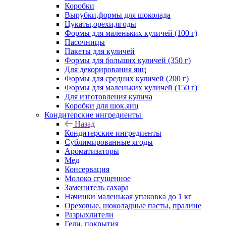
Коробки
Вырубки,формы для шоколада
Цукаты,орехи,ягоды
Формы для маленьких куличей (100 г)
Пасочницы
Пакеты для куличей
Формы для больших куличей (350 г)
Для декорирования яиц
Формы для средних куличей (200 г)
Формы для маленьких куличей (150 г)
Для изготовления кулича
Коробки для шок.яиц
Кондитерские ингредиенты
Назад
Кондитерские ингредиенты
Сублимированные ягоды
Ароматизаторы
Мед
Консервация
Молоко сгущенное
Заменитель сахара
Начинки маленькая упаковка до 1 кг
Ореховые, шоколадные пасты, пралине
Разрыхлители
Гели, покрытия