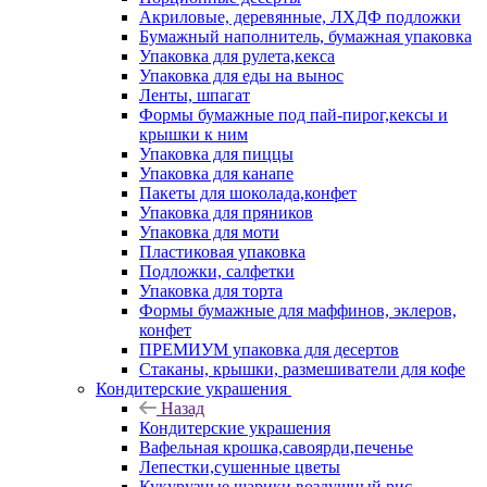
Акриловые, деревянные, ЛХДФ подложки
Бумажный наполнитель, бумажная упаковка
Упаковка для рулета,кекса
Упаковка для еды на вынос
Ленты, шпагат
Формы бумажные под пай-пирог,кексы и
крышки к ним
Упаковка для пиццы
Упаковка для канапе
Пакеты для шоколада,конфет
Упаковка для пряников
Упаковка для моти
Пластиковая упаковка
Подложки, салфетки
Упаковка для торта
Формы бумажные для маффинов, эклеров,
конфет
ПРЕМИУМ упаковка для десертов
Стаканы, крышки, размешиватели для кофе
Кондитерские украшения
Назад
Кондитерские украшения
Вафельная крошка,савоярди,печенье
Лепестки,сушенные цветы
Кукурузные шарики,воздушный рис