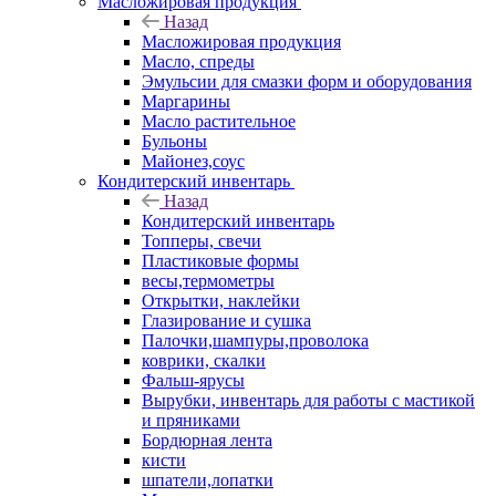
Масложировая продукция
Назад
Масложировая продукция
Масло, спреды
Эмульсии для смазки форм и оборудования
Маргарины
Масло растительное
Бульоны
Майонез,соус
Кондитерский инвентарь
Назад
Кондитерский инвентарь
Топперы, свечи
Пластиковые формы
весы,термометры
Открытки, наклейки
Глазирование и сушка
Палочки,шампуры,проволока
коврики, скалки
Фальш-ярусы
Вырубки, инвентарь для работы с мастикой
и пряниками
Бордюрная лента
кисти
шпатели,лопатки