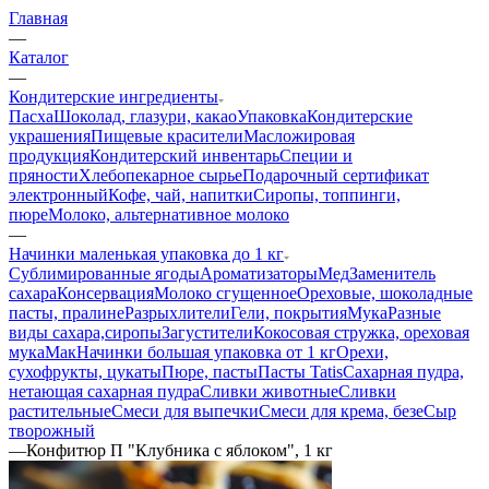
Главная
—
Каталог
—
Кондитерские ингредиенты
Пасха
Шоколад, глазури, какао
Упаковка
Кондитерские
украшения
Пищевые красители
Масложировая
продукция
Кондитерский инвентарь
Специи и
пряности
Хлебопекарное сырье
Подарочный сертификат
электронный
Кофе, чай, напитки
Сиропы, топпинги,
пюре
Молоко, альтернативное молоко
—
Начинки маленькая упаковка до 1 кг
Сублимированные ягоды
Ароматизаторы
Мед
Заменитель
сахара
Консервация
Молоко сгущенное
Ореховые, шоколадные
пасты, пралине
Разрыхлители
Гели, покрытия
Мука
Разные
виды сахара,сиропы
Загустители
Кокосовая стружка, ореховая
мука
Мак
Начинки большая упаковка от 1 кг
Орехи,
сухофрукты, цукаты
Пюре, пасты
Пасты Tatis
Сахарная пудра,
нетающая сахарная пудра
Сливки животные
Сливки
растительные
Смеси для выпечки
Смеси для крема, безе
Сыр
творожный
—
Конфитюр П "Клубника с яблоком", 1 кг