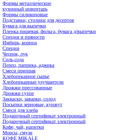
Формы металлические
кухонный инвентарь
Формы силиконовые
Подставки, столики для десертов
Бумага для выпечки
Пленка пищевая, фольга, бумага д/выпечки
Специи и пряности
Имбирь, корица
Специи
Чеснок, лук
Соль,сода
Перец, паприка, аджика
Смеси приправ
Хлебопекарное сырье
Хлебопекарные улучшители
Дрожжи прессованные
Дрожжи сухие
Закваски, заварки, солод
Посыпки зерновые, кунжут
Смеси для хлеба
Подарочный сертификат электронный
Подарочный сертификат электронный
Кофе, чай, напитки
Морсы, смузи
КОФЕ MIKALE