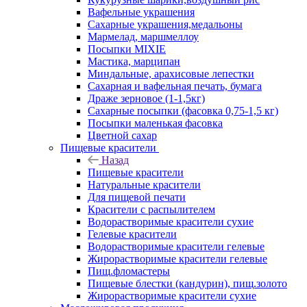
Вафельные украшения
Сахарные украшения,медальоны
Мармелад, маршмеллоу
Посыпки MIXIE
Мастика, марципан
Миндальные, арахисовые лепестки
Сахарная и вафельная печать, бумага
Драже зерновое (1-1,5кг)
Сахарные посыпки (фасовка 0,75-1,5 кг)
Посыпки маленькая фасовка
Цветной сахар
Пищевые красители
Назад
Пищевые красители
Натуральные красители
Для пищевой печати
Красители с распылителем
Водорастворимые красители сухие
Гелевые красители
Водорастворимые красители гелевые
Жирорастворимые красители гелевые
Пищ.фломастеры
Пищевые блестки (кандурин), пищ.золото
Жирорастворимые красители сухие