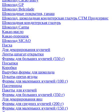
Шоколад Cacao Barry
Шоколад GP
Шоколад Belcolade
Шоколадные покрытия, ганаш
Шоколад, шоколадная кондитерская глазурь СТМ Продсервис
Шоколадная кондитерская глазурь
Шоколад Carma
Какао-масло
Какао-порошок
Шоколад SICAO
Пасха
Для декорирования куличей
Ленты,шпагат,открытки
Формы для больших куличей (550 г)
Посыпки
Коробки
Вырубки,формы для шоколада
Цукаты,орехи,ягоды
Формы для маленьких куличей (100 г)
Пасочницы
Пакеты для куличей
Формы для больших куличей (350 г)
Для декорирования яиц
Формы для средних куличей (200 г)
Формы для маленьких куличей (150 г)