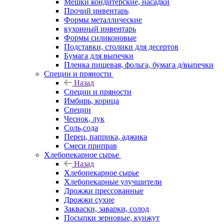
Мешки кондитерские, насадки
Прочий инвентарь
Формы металлические
кухонный инвентарь
Формы силиконовые
Подставки, столики для десертов
Бумага для выпечки
Пленка пищевая, фольга, бумага д/выпечки
Специи и пряности
Назад
Специи и пряности
Имбирь, корица
Специи
Чеснок, лук
Соль,сода
Перец, паприка, аджика
Смеси приправ
Хлебопекарное сырье
Назад
Хлебопекарное сырье
Хлебопекарные улучшители
Дрожжи прессованные
Дрожжи сухие
Закваски, заварки, солод
Посыпки зерновые, кунжут