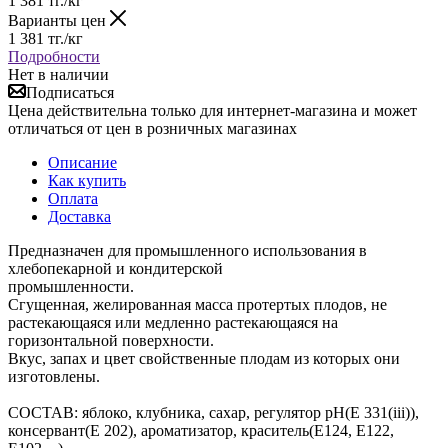
1 381
тг.
/кг
Варианты цен
1 381
тг.
/кг
Подробности
Нет в наличии
Подписаться
Цена действительна только для интернет-магазина и может
отличаться от цен в розничных магазинах
Описание
Как купить
Оплата
Доставка
Предназначен для промышленного использования в
хлебопекарной и кондитерской
промышленности.
Сгущенная, желированная масса протертых плодов, не
растекающаяся или медленно растекающаяся на
горизонтальной поверхности.
Вкус, запах и цвет свойственные плодам из которых они
изготовлены.
СОСТАВ: яблоко, клубника, сахар, регулятор рН(Е 331(iii)),
консервант(Е 202), ароматизатор, краситель(Е124, Е122,