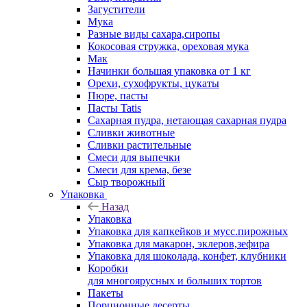
Загустители
Мука
Разные виды сахара,сиропы
Кокосовая стружка, ореховая мука
Мак
Начинки большая упаковка от 1 кг
Орехи, сухофрукты, цукаты
Пюре, пасты
Пасты Tatis
Сахарная пудра, нетающая сахарная пудра
Сливки животные
Сливки растительные
Смеси для выпечки
Смеси для крема, безе
Сыр творожный
Упаковка
Назад
Упаковка
Упаковка для капкейков и мусс.пирожных
Упаковка для макарон, эклеров,зефира
Упаковка для шоколада, конфет, клубники
Коробки
для многоярусных и больших тортов
Пакеты
Порционные десерты