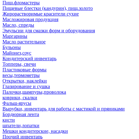
Пищ.фломастеры
Пищевые блестки (кандурин), пищ.золото
Жирорастворимые красители сухие
Масложировая продукция
Масло, спреды
Эмульсии для смазки форм и оборудования
Маргарины
Масло растительное
Бульоны
Майонез,соус
Кондитерский инвентарь
Топперы, свечи
Пластиковые формы
весы,термометры
Открытки, наклейки
Глазирование и сушка
Палочки,шампуры,проволока
коврики, скалки
Фальш-ярусы
Вырубки, инвентарь для работы с мастикой и пряниками
Бордюрная лента
кисти
шпатели,лопатки
Мешки кондитерские, насадки
Прочий инвентарь