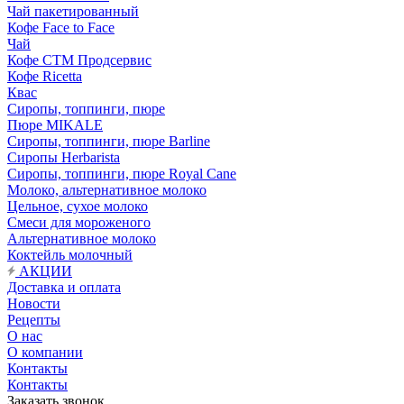
Чай пакетированный
Кофе Face to Face
Чай
Кофе СТМ Продсервис
Кофе Ricetta
Квас
Сиропы, топпинги, пюре
Пюре MIKALE
Сиропы, топпинги, пюре Barline
Сиропы Herbarista
Сиропы, топпинги, пюре Royal Cane
Молоко, альтернативное молоко
Цельное, сухое молоко
Смеси для мороженого
Альтернативное молоко
Коктейль молочный
АКЦИИ
Доставка и оплата
Новости
Рецепты
О нас
О компании
Контакты
Контакты
Заказать звонок