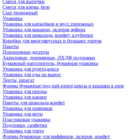
Смеси для выпечки
Смеси для крема, безе
Сыр творожный
Упаковка
Упаковка для капкейков и мусс.пирожных
Упаковка для макарон, эклеров,зефира
Упаковка для шоколада, конфет, клубники
Коробки для многоярусных и больших тортов
Пакеты
Порционные десерты
Акриловые, деревянные, ЛХДФ подложки
Бумажный наполнитель, бумажная упаковка
Упаковка для рулета,кекса
Упаковка для еды на вынос
Ленты, шпагат
Формы бумажные под пай-пирог,кексы и крышки к ним
Упаковка для пиццы
Упаковка для канапе
Пакеты для шоколада,конфет
Упаковка для пряников
Упаковка для моти
Пластиковая упаковка
Подложки, салфетки
Упаковка для торта
Формы бумажные для маффинов, эклеров, конфет