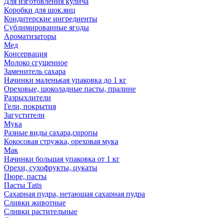
Для изготовления кулича
Коробки для шок.яиц
Кондитерские ингредиенты
Сублимированные ягоды
Ароматизаторы
Мед
Консервация
Молоко сгущенное
Заменитель сахара
Начинки маленькая упаковка до 1 кг
Ореховые, шоколадные пасты, пралине
Разрыхлители
Гели, покрытия
Загустители
Мука
Разные виды сахара,сиропы
Кокосовая стружка, ореховая мука
Мак
Начинки большая упаковка от 1 кг
Орехи, сухофрукты, цукаты
Пюре, пасты
Пасты Tatis
Сахарная пудра, нетающая сахарная пудра
Сливки животные
Сливки растительные