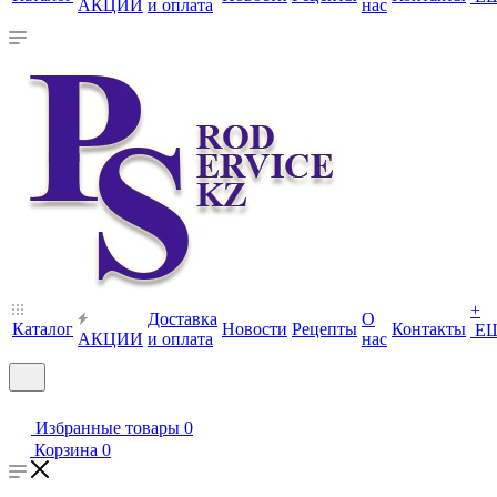
АКЦИИ
и оплата
нас
+
Доставка
О
Каталог
Новости
Рецепты
Контакты
Е
АКЦИИ
и оплата
нас
Избранные товары
0
Корзина
0