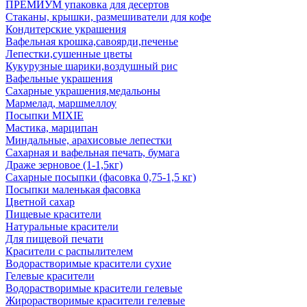
ПРЕМИУМ упаковка для десертов
Стаканы, крышки, размешиватели для кофе
Кондитерские украшения
Вафельная крошка,савоярди,печенье
Лепестки,сушенные цветы
Кукурузные шарики,воздушный рис
Вафельные украшения
Сахарные украшения,медальоны
Мармелад, маршмеллоу
Посыпки MIXIE
Мастика, марципан
Миндальные, арахисовые лепестки
Сахарная и вафельная печать, бумага
Драже зерновое (1-1,5кг)
Сахарные посыпки (фасовка 0,75-1,5 кг)
Посыпки маленькая фасовка
Цветной сахар
Пищевые красители
Натуральные красители
Для пищевой печати
Красители с распылителем
Водорастворимые красители сухие
Гелевые красители
Водорастворимые красители гелевые
Жирорастворимые красители гелевые