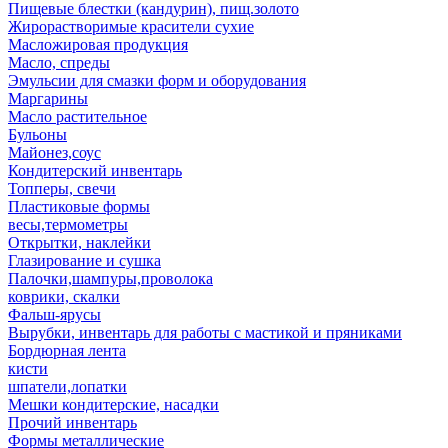
Пищевые блестки (кандурин), пищ.золото
Жирорастворимые красители сухие
Масложировая продукция
Масло, спреды
Эмульсии для смазки форм и оборудования
Маргарины
Масло растительное
Бульоны
Майонез,соус
Кондитерский инвентарь
Топперы, свечи
Пластиковые формы
весы,термометры
Открытки, наклейки
Глазирование и сушка
Палочки,шампуры,проволока
коврики, скалки
Фальш-ярусы
Вырубки, инвентарь для работы с мастикой и пряниками
Бордюрная лента
кисти
шпатели,лопатки
Мешки кондитерские, насадки
Прочий инвентарь
Формы металлические