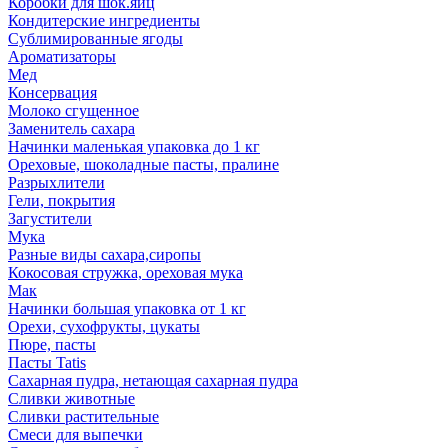
Коробки для шок.яиц
Кондитерские ингредиенты
Сублимированные ягоды
Ароматизаторы
Мед
Консервация
Молоко сгущенное
Заменитель сахара
Начинки маленькая упаковка до 1 кг
Ореховые, шоколадные пасты, пралине
Разрыхлители
Гели, покрытия
Загустители
Мука
Разные виды сахара,сиропы
Кокосовая стружка, ореховая мука
Мак
Начинки большая упаковка от 1 кг
Орехи, сухофрукты, цукаты
Пюре, пасты
Пасты Tatis
Сахарная пудра, нетающая сахарная пудра
Сливки животные
Сливки растительные
Смеси для выпечки