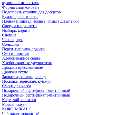
кухонный инвентарь
Формы силиконовые
Подставки, столики для десертов
Бумага для выпечки
Пленка пищевая, фольга, бумага д/выпечки
Специи и пряности
Имбирь, корица
Специи
Чеснок, лук
Соль,сода
Перец, паприка, аджика
Смеси приправ
Хлебопекарное сырье
Хлебопекарные улучшители
Дрожжи прессованные
Дрожжи сухие
Закваски, заварки, солод
Посыпки зерновые, кунжут
Смеси для хлеба
Подарочный сертификат электронный
Подарочный сертификат электронный
Кофе, чай, напитки
Морсы, смузи
КОФЕ MIKALE
Чай пакетированный