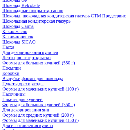
Шоколад GP
Шоколад Belcolade
Шоколадные покрытия, ганаш
Шоколад, шоколадная кондитерская глазурь СТМ Продсервис
Шоколадная кондитерская глазурь
Шоколад Carma
Какао-масло
Какао-порошок
Шоколад SICAO
Пасха
Для декорирования куличей
Ленты,шпагат,открытки
Формы для больших куличей (550 г)
Посыпки
Коробки
Вырубки,формы для шоколада
Цукаты,орехи,ягоды
Формы для маленьких куличей (100 г)
Пасочницы
Пакеты для куличей
Формы для больших куличей (350 г)
Для декорирования яиц
Формы для средних куличей (200 г)
Формы для маленьких куличей (150 г)
Для изготовления кулича