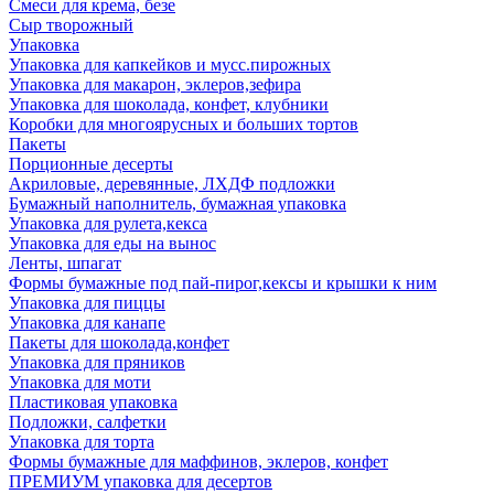
Смеси для крема, безе
Сыр творожный
Упаковка
Упаковка для капкейков и мусс.пирожных
Упаковка для макарон, эклеров,зефира
Упаковка для шоколада, конфет, клубники
Коробки для многоярусных и больших тортов
Пакеты
Порционные десерты
Акриловые, деревянные, ЛХДФ подложки
Бумажный наполнитель, бумажная упаковка
Упаковка для рулета,кекса
Упаковка для еды на вынос
Ленты, шпагат
Формы бумажные под пай-пирог,кексы и крышки к ним
Упаковка для пиццы
Упаковка для канапе
Пакеты для шоколада,конфет
Упаковка для пряников
Упаковка для моти
Пластиковая упаковка
Подложки, салфетки
Упаковка для торта
Формы бумажные для маффинов, эклеров, конфет
ПРЕМИУМ упаковка для десертов