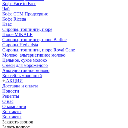
Кофе Face to Face
Чай
Кофе СТМ Продсервис
Кофе Ricetta
Квас
Сиропы, топпинги, пюре
Пюре MIKALE
Сиропы, топпинги, пюре Barline
Сиропы Herbarista
Сиропы, топпинги, пюре Royal Cane
Молоко, альтернативное молоко
Цельное, сухое молоко
Смеси для мороженого
Альтернативное молоко
Коктейль молочный
АКЦИИ
Доставка и оплата
Новости
Рецепты
О нас
О компании
Контакты
Контакты
Заказать звонок
Задать вопрос