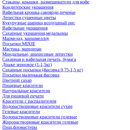
Стаканы, крышки, размешиватели для кофе
Кондитерские украшения
Вафельная крошка,савоярди,печенье
Лепестки,сушенные цветы
Кукурузные шарики,воздушный рис
Вафельные украшения
Сахарные украшения,медальоны
Мармелад, маршмеллоу
Посыпки MIXIE
Мастика, марципан
Миндальные, арахисовые лепестки
Сахарная и вафельная печать, бумага
Драже зерновое (1-1,5кг)
Сахарные посыпки (фасовка 0,75-1,5 кг)
Посыпки маленькая фасовка
Цветной сахар
Пищевые красители
Натуральные красители
Для пищевой печати
Красители с распылителем
Водорастворимые красители сухие
Гелевые красители
Водорастворимые красители гелевые
Жирорастворимые красители гелевые
Пищ.фломастеры