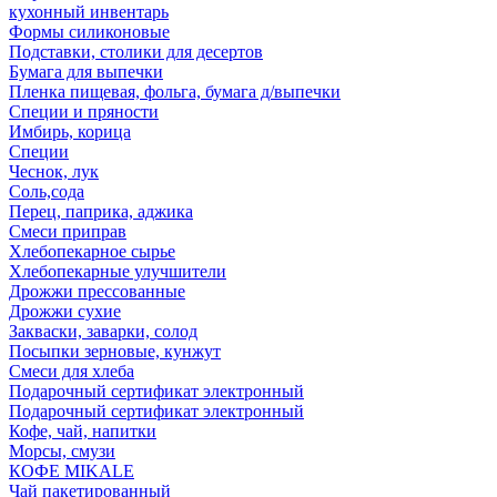
кухонный инвентарь
Формы силиконовые
Подставки, столики для десертов
Бумага для выпечки
Пленка пищевая, фольга, бумага д/выпечки
Специи и пряности
Имбирь, корица
Специи
Чеснок, лук
Соль,сода
Перец, паприка, аджика
Смеси приправ
Хлебопекарное сырье
Хлебопекарные улучшители
Дрожжи прессованные
Дрожжи сухие
Закваски, заварки, солод
Посыпки зерновые, кунжут
Смеси для хлеба
Подарочный сертификат электронный
Подарочный сертификат электронный
Кофе, чай, напитки
Морсы, смузи
КОФЕ MIKALE
Чай пакетированный