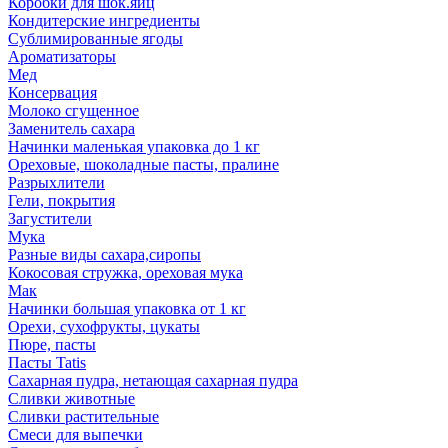
Коробки для шок.яиц
Кондитерские ингредиенты
Сублимированные ягоды
Ароматизаторы
Мед
Консервация
Молоко сгущенное
Заменитель сахара
Начинки маленькая упаковка до 1 кг
Ореховые, шоколадные пасты, пралине
Разрыхлители
Гели, покрытия
Загустители
Мука
Разные виды сахара,сиропы
Кокосовая стружка, ореховая мука
Мак
Начинки большая упаковка от 1 кг
Орехи, сухофрукты, цукаты
Пюре, пасты
Пасты Tatis
Сахарная пудра, нетающая сахарная пудра
Сливки животные
Сливки растительные
Смеси для выпечки