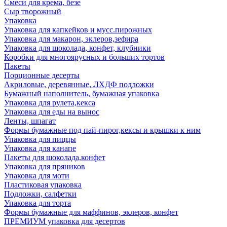
Смеси для крема, безе
Сыр творожный
Упаковка
Упаковка для капкейков и мусс.пирожных
Упаковка для макарон, эклеров,зефира
Упаковка для шоколада, конфет, клубники
Коробки для многоярусных и больших тортов
Пакеты
Порционные десерты
Акриловые, деревянные, ЛХДФ подложки
Бумажный наполнитель, бумажная упаковка
Упаковка для рулета,кекса
Упаковка для еды на вынос
Ленты, шпагат
Формы бумажные под пай-пирог,кексы и крышки к ним
Упаковка для пиццы
Упаковка для канапе
Пакеты для шоколада,конфет
Упаковка для пряников
Упаковка для моти
Пластиковая упаковка
Подложки, салфетки
Упаковка для торта
Формы бумажные для маффинов, эклеров, конфет
ПРЕМИУМ упаковка для десертов