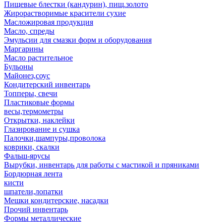
Пищевые блестки (кандурин), пищ.золото
Жирорастворимые красители сухие
Масложировая продукция
Масло, спреды
Эмульсии для смазки форм и оборудования
Маргарины
Масло растительное
Бульоны
Майонез,соус
Кондитерский инвентарь
Топперы, свечи
Пластиковые формы
весы,термометры
Открытки, наклейки
Глазирование и сушка
Палочки,шампуры,проволока
коврики, скалки
Фальш-ярусы
Вырубки, инвентарь для работы с мастикой и пряниками
Бордюрная лента
кисти
шпатели,лопатки
Мешки кондитерские, насадки
Прочий инвентарь
Формы металлические