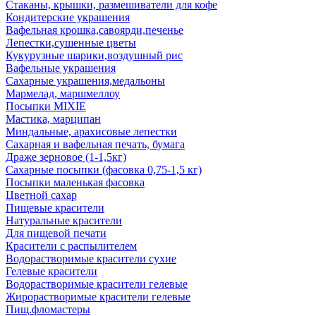
Стаканы, крышки, размешиватели для кофе
Кондитерские украшения
Вафельная крошка,савоярди,печенье
Лепестки,сушенные цветы
Кукурузные шарики,воздушный рис
Вафельные украшения
Сахарные украшения,медальоны
Мармелад, маршмеллоу
Посыпки MIXIE
Мастика, марципан
Миндальные, арахисовые лепестки
Сахарная и вафельная печать, бумага
Драже зерновое (1-1,5кг)
Сахарные посыпки (фасовка 0,75-1,5 кг)
Посыпки маленькая фасовка
Цветной сахар
Пищевые красители
Натуральные красители
Для пищевой печати
Красители с распылителем
Водорастворимые красители сухие
Гелевые красители
Водорастворимые красители гелевые
Жирорастворимые красители гелевые
Пищ.фломастеры