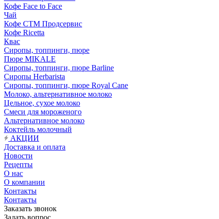
Кофе Face to Face
Чай
Кофе СТМ Продсервис
Кофе Ricetta
Квас
Сиропы, топпинги, пюре
Пюре MIKALE
Сиропы, топпинги, пюре Barline
Сиропы Herbarista
Сиропы, топпинги, пюре Royal Cane
Молоко, альтернативное молоко
Цельное, сухое молоко
Смеси для мороженого
Альтернативное молоко
Коктейль молочный
АКЦИИ
Доставка и оплата
Новости
Рецепты
О нас
О компании
Контакты
Контакты
Заказать звонок
Задать вопрос