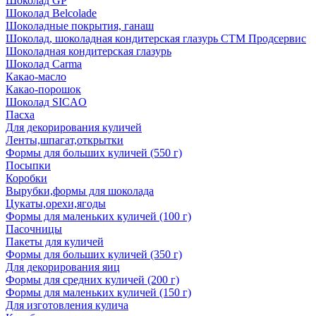
Шоколад GP
Шоколад Belcolade
Шоколадные покрытия, ганаш
Шоколад, шоколадная кондитерская глазурь СТМ Продсервис
Шоколадная кондитерская глазурь
Шоколад Carma
Какао-масло
Какао-порошок
Шоколад SICAO
Пасха
Для декорирования куличей
Ленты,шпагат,открытки
Формы для больших куличей (550 г)
Посыпки
Коробки
Вырубки,формы для шоколада
Цукаты,орехи,ягоды
Формы для маленьких куличей (100 г)
Пасочницы
Пакеты для куличей
Формы для больших куличей (350 г)
Для декорирования яиц
Формы для средних куличей (200 г)
Формы для маленьких куличей (150 г)
Для изготовления кулича