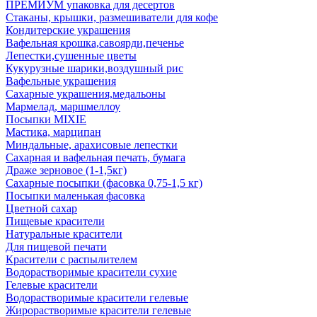
ПРЕМИУМ упаковка для десертов
Стаканы, крышки, размешиватели для кофе
Кондитерские украшения
Вафельная крошка,савоярди,печенье
Лепестки,сушенные цветы
Кукурузные шарики,воздушный рис
Вафельные украшения
Сахарные украшения,медальоны
Мармелад, маршмеллоу
Посыпки MIXIE
Мастика, марципан
Миндальные, арахисовые лепестки
Сахарная и вафельная печать, бумага
Драже зерновое (1-1,5кг)
Сахарные посыпки (фасовка 0,75-1,5 кг)
Посыпки маленькая фасовка
Цветной сахар
Пищевые красители
Натуральные красители
Для пищевой печати
Красители с распылителем
Водорастворимые красители сухие
Гелевые красители
Водорастворимые красители гелевые
Жирорастворимые красители гелевые