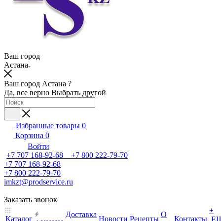
Ваш город
Астана
Ваш город Астана ?
Да, все верно
Выбрать другой
Избранные товары
0
Корзина
0
Войти
+7 707 168-92-68 +7 800 222-79-70
+7 707 168-92-68
+7 800 222-79-70
imkzt@prodservice.ru
Заказать звонок
+
Доставка
О
Каталог
Новости
Рецепты
Контакты
Е