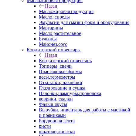
Масложировая продукция
Назад
Масложировая продукция
Масло, спреды
Эмульсии для смазки форм и оборудования
Маргарины
Масло растительное
Бульоны
Майонез,соус
Кондитерский инвентарь
Назад
Кондитерский инвентарь
Топперы, свечи
Пластиковые формы
весы,термометры
Открытки, наклейки
Глазирование и сушка
Палочки,шампуры,проволока
коврики, скалки
Фальш-ярусы
Вырубки, инвентарь для работы с мастикой
и пряниками
Бордюрная лента
кисти
шпатели,лопатки