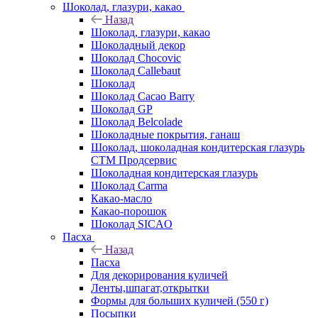
Шоколад, глазури, какао
Назад
Шоколад, глазури, какао
Шоколадный декор
Шоколад Chocovic
Шоколад Callebaut
Шоколад
Шоколад Cacao Barry
Шоколад GP
Шоколад Belcolade
Шоколадные покрытия, ганаш
Шоколад, шоколадная кондитерская глазурь
СТМ Продсервис
Шоколадная кондитерская глазурь
Шоколад Carma
Какао-масло
Какао-порошок
Шоколад SICAO
Пасха
Назад
Пасха
Для декорирования куличей
Ленты,шпагат,открытки
Формы для больших куличей (550 г)
Посыпки