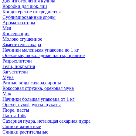
Для изготовления кулича
Коробки для шок.яиц
Кондитерские ингредиенты
Сублимированные ягоды
Ароматизаторы
Мед
Консервация
Молоко сгущенное
Заменитель сахара
Начинки маленькая упаковка до 1 кг
Ореховые, шоколадные пасты, пралине
Разрыхлители
Гели, покрытия
Загустители
Мука
Разные виды сахара,сиропы
Кокосовая стружка, ореховая мука
Мак
Начинки большая упаковка от 1 кг
Орехи, сухофрукты, цукаты
Пюре, пасты
Пасты Tatis
Сахарная пудра, нетающая сахарная пудра
Сливки животные
Сливки растительные