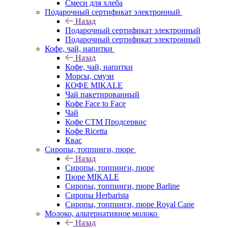
Смеси для хлеба
Подарочный сертификат электронный
Назад
Подарочный сертификат электронный
Подарочный сертификат электронный
Кофе, чай, напитки
Назад
Кофе, чай, напитки
Морсы, смузи
КОФЕ MIKALE
Чай пакетированный
Кофе Face to Face
Чай
Кофе СТМ Продсервис
Кофе Ricetta
Квас
Сиропы, топпинги, пюре
Назад
Сиропы, топпинги, пюре
Пюре MIKALE
Сиропы, топпинги, пюре Barline
Сиропы Herbarista
Сиропы, топпинги, пюре Royal Cane
Молоко, альтернативное молоко
Назад