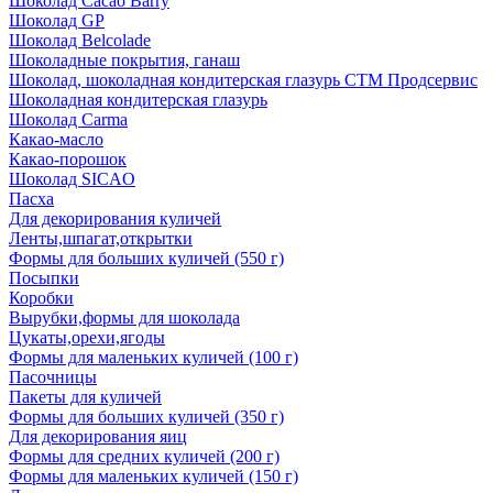
Шоколад Cacao Barry
Шоколад GP
Шоколад Belcolade
Шоколадные покрытия, ганаш
Шоколад, шоколадная кондитерская глазурь СТМ Продсервис
Шоколадная кондитерская глазурь
Шоколад Carma
Какао-масло
Какао-порошок
Шоколад SICAO
Пасха
Для декорирования куличей
Ленты,шпагат,открытки
Формы для больших куличей (550 г)
Посыпки
Коробки
Вырубки,формы для шоколада
Цукаты,орехи,ягоды
Формы для маленьких куличей (100 г)
Пасочницы
Пакеты для куличей
Формы для больших куличей (350 г)
Для декорирования яиц
Формы для средних куличей (200 г)
Формы для маленьких куличей (150 г)