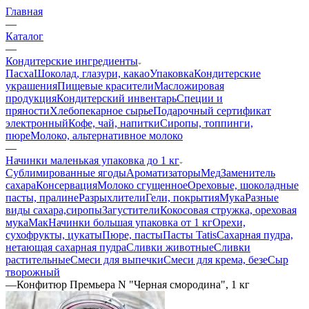
Главная
—
Каталог
—
Кондитерские ингредиенты
Пасха
Шоколад, глазури, какао
Упаковка
Кондитерские
украшения
Пищевые красители
Масложировая
продукция
Кондитерский инвентарь
Специи и
пряности
Хлебопекарное сырье
Подарочный сертификат
электронный
Кофе, чай, напитки
Сиропы, топпинги,
пюре
Молоко, альтернативное молоко
—
Начинки маленькая упаковка до 1 кг
Сублимированные ягоды
Ароматизаторы
Мед
Заменитель
сахара
Консервация
Молоко сгущенное
Ореховые, шоколадные
пасты, пралине
Разрыхлители
Гели, покрытия
Мука
Разные
виды сахара,сиропы
Загустители
Кокосовая стружка, ореховая
мука
Мак
Начинки большая упаковка от 1 кг
Орехи,
сухофрукты, цукаты
Пюре, пасты
Пасты Tatis
Сахарная пудра,
нетающая сахарная пудра
Сливки животные
Сливки
растительные
Смеси для выпечки
Смеси для крема, безе
Сыр
творожный
—
Конфитюр Премьера N "Черная смородина", 1 кг