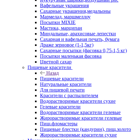
Вафельные украшения
Сахарные украшения,медальоны
Мармелад, маршмеллоу
Посыпки MIXIE
Мастика, марципан
Миндальные, арахисовые лепестки
Сахарная и вафельная печать, бумага
Драже зерновое (1-1,5кг)
Сахарные посыпки (фасовка 0,75-1,5 кг)
Посыпки маленькая фасовка
Цветной сахар
Пищевые красители
Назад
Пищевые красители
Натуральные красители
Для пищевой печати
Красители с распылителем
Водорастворимые красители сухие
Гелевые красители
Водорастворимые красители гелевые
Жирорастворимые красители гелевые
Пищ.фломастеры
Пищевые блестки (кандурин), пищ.золото
Жирорастворимые красители сухие