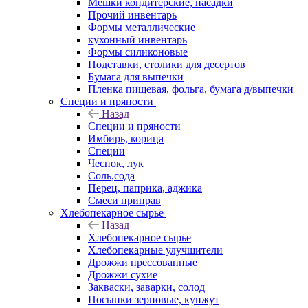
Мешки кондитерские, насадки
Прочий инвентарь
Формы металлические
кухонный инвентарь
Формы силиконовые
Подставки, столики для десертов
Бумага для выпечки
Пленка пищевая, фольга, бумага д/выпечки
Специи и пряности
Назад
Специи и пряности
Имбирь, корица
Специи
Чеснок, лук
Соль,сода
Перец, паприка, аджика
Смеси приправ
Хлебопекарное сырье
Назад
Хлебопекарное сырье
Хлебопекарные улучшители
Дрожжи прессованные
Дрожжи сухие
Закваски, заварки, солод
Посыпки зерновые, кунжут