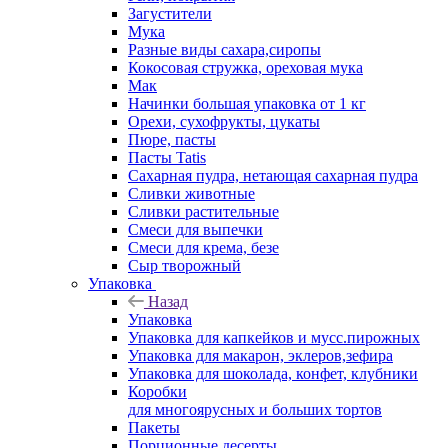
Загустители
Мука
Разные виды сахара,сиропы
Кокосовая стружка, ореховая мука
Мак
Начинки большая упаковка от 1 кг
Орехи, сухофрукты, цукаты
Пюре, пасты
Пасты Tatis
Сахарная пудра, нетающая сахарная пудра
Сливки животные
Сливки растительные
Смеси для выпечки
Смеси для крема, безе
Сыр творожный
Упаковка
Назад
Упаковка
Упаковка для капкейков и мусс.пирожных
Упаковка для макарон, эклеров,зефира
Упаковка для шоколада, конфет, клубники
Коробки
для многоярусных и больших тортов
Пакеты
Порционные десерты