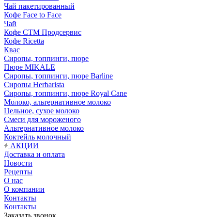
Чай пакетированный
Кофе Face to Face
Чай
Кофе СТМ Продсервис
Кофе Ricetta
Квас
Сиропы, топпинги, пюре
Пюре MIKALE
Сиропы, топпинги, пюре Barline
Сиропы Herbarista
Сиропы, топпинги, пюре Royal Cane
Молоко, альтернативное молоко
Цельное, сухое молоко
Смеси для мороженого
Альтернативное молоко
Коктейль молочный
АКЦИИ
Доставка и оплата
Новости
Рецепты
О нас
О компании
Контакты
Контакты
Заказать звонок