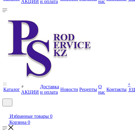
АКЦИИ
и оплата
нас
+
Доставка
О
Каталог
Новости
Рецепты
Контакты
Е
АКЦИИ
и оплата
нас
Избранные товары
0
Корзина
0