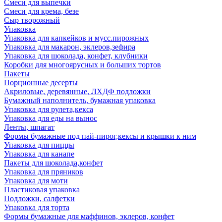
Смеси для выпечки
Смеси для крема, безе
Сыр творожный
Упаковка
Упаковка для капкейков и мусс.пирожных
Упаковка для макарон, эклеров,зефира
Упаковка для шоколада, конфет, клубники
Коробки для многоярусных и больших тортов
Пакеты
Порционные десерты
Акриловые, деревянные, ЛХДФ подложки
Бумажный наполнитель, бумажная упаковка
Упаковка для рулета,кекса
Упаковка для еды на вынос
Ленты, шпагат
Формы бумажные под пай-пирог,кексы и крышки к ним
Упаковка для пиццы
Упаковка для канапе
Пакеты для шоколада,конфет
Упаковка для пряников
Упаковка для моти
Пластиковая упаковка
Подложки, салфетки
Упаковка для торта
Формы бумажные для маффинов, эклеров, конфет