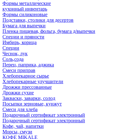
Формы металлические
кухонный инвентарь
Формы силиконовые
Подставки, столики для десертов
Бумага для выпечки
Пленка пищевая, фольга, бумага д/выпечки
Специи и пряности
Имбирь, корица
Специи
Чеснок, лук
Соль,сода
Перец, паприка, аджика
Смеси приправ
Хлебопекарное сырье
Хлебопекарные улучшители
Дрожжи прессованные
Дрожжи сухие
Закваски, заварки, солод
Посыпки зерновые, кунжут
Смеси для хлеба
Подарочный сертификат электронный
Подарочный сертификат электронный
Кофе, чай, напитки
Морсы, смузи
КОФЕ MIKALE