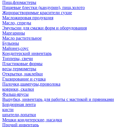
Пищ.фломастеры
Пищевые блестки (кандурин), пищ.золото
Жирорастворимые красители сухие
Масложировая продукция
Масло, спреды
Эмульсии для смазки форм и оборудования
Маргарины
Масло растительное
Бульоны
Майонез,соус
Кондитерский инвентарь
Топперы, свечи
Пластиковые формы
весы,термометры
Открытки, наклейки
Глазирование и сушка
Палочки,шампуры,проволока
коврики, скалки
Фальш-ярусы
Вырубки, инвентарь для работы с мастикой и пряниками
Бордюрная лента
кисти
шпатели,лопатки
Мешки кондитерские, насадки
Прочий инвентарь