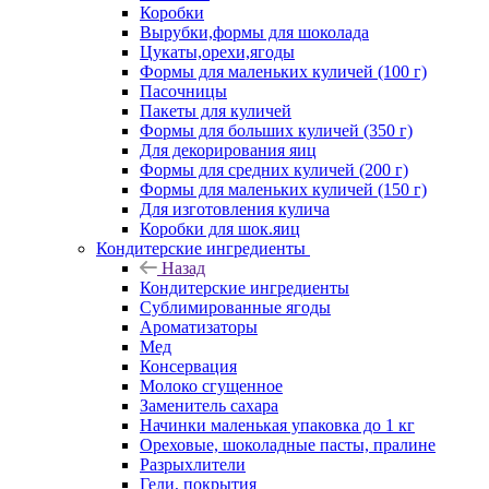
Коробки
Вырубки,формы для шоколада
Цукаты,орехи,ягоды
Формы для маленьких куличей (100 г)
Пасочницы
Пакеты для куличей
Формы для больших куличей (350 г)
Для декорирования яиц
Формы для средних куличей (200 г)
Формы для маленьких куличей (150 г)
Для изготовления кулича
Коробки для шок.яиц
Кондитерские ингредиенты
Назад
Кондитерские ингредиенты
Сублимированные ягоды
Ароматизаторы
Мед
Консервация
Молоко сгущенное
Заменитель сахара
Начинки маленькая упаковка до 1 кг
Ореховые, шоколадные пасты, пралине
Разрыхлители
Гели, покрытия