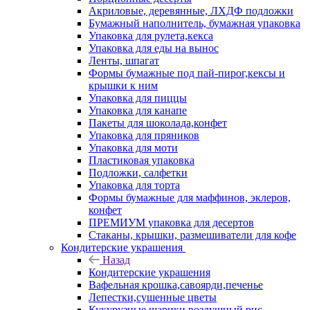
Акриловые, деревянные, ЛХДФ подложки
Бумажный наполнитель, бумажная упаковка
Упаковка для рулета,кекса
Упаковка для еды на вынос
Ленты, шпагат
Формы бумажные под пай-пирог,кексы и
крышки к ним
Упаковка для пиццы
Упаковка для канапе
Пакеты для шоколада,конфет
Упаковка для пряников
Упаковка для моти
Пластиковая упаковка
Подложки, салфетки
Упаковка для торта
Формы бумажные для маффинов, эклеров,
конфет
ПРЕМИУМ упаковка для десертов
Стаканы, крышки, размешиватели для кофе
Кондитерские украшения
Назад
Кондитерские украшения
Вафельная крошка,савоярди,печенье
Лепестки,сушенные цветы
Кукурузные шарики,воздушный рис