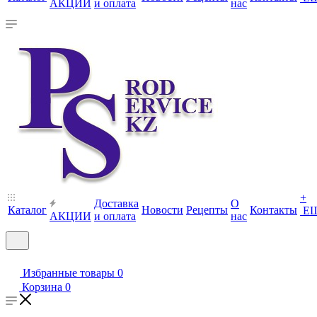
АКЦИИ
и оплата
нас
+
Доставка
О
Каталог
Новости
Рецепты
Контакты
Е
АКЦИИ
и оплата
нас
Избранные товары
0
Корзина
0