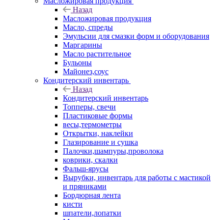
Масложировая продукция
Назад
Масложировая продукция
Масло, спреды
Эмульсии для смазки форм и оборудования
Маргарины
Масло растительное
Бульоны
Майонез,соус
Кондитерский инвентарь
Назад
Кондитерский инвентарь
Топперы, свечи
Пластиковые формы
весы,термометры
Открытки, наклейки
Глазирование и сушка
Палочки,шампуры,проволока
коврики, скалки
Фальш-ярусы
Вырубки, инвентарь для работы с мастикой
и пряниками
Бордюрная лента
кисти
шпатели,лопатки