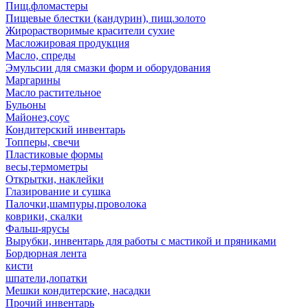
Пищ.фломастеры
Пищевые блестки (кандурин), пищ.золото
Жирорастворимые красители сухие
Масложировая продукция
Масло, спреды
Эмульсии для смазки форм и оборудования
Маргарины
Масло растительное
Бульоны
Майонез,соус
Кондитерский инвентарь
Топперы, свечи
Пластиковые формы
весы,термометры
Открытки, наклейки
Глазирование и сушка
Палочки,шампуры,проволока
коврики, скалки
Фальш-ярусы
Вырубки, инвентарь для работы с мастикой и пряниками
Бордюрная лента
кисти
шпатели,лопатки
Мешки кондитерские, насадки
Прочий инвентарь