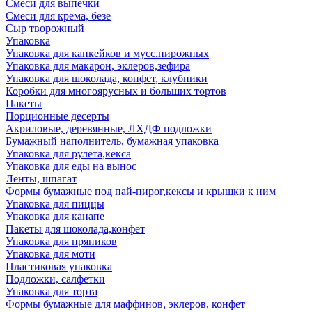
Смеси для выпечки
Смеси для крема, безе
Сыр творожный
Упаковка
Упаковка для капкейков и мусс.пирожных
Упаковка для макарон, эклеров,зефира
Упаковка для шоколада, конфет, клубники
Коробки для многоярусных и больших тортов
Пакеты
Порционные десерты
Акриловые, деревянные, ЛХДФ подложки
Бумажный наполнитель, бумажная упаковка
Упаковка для рулета,кекса
Упаковка для еды на вынос
Ленты, шпагат
Формы бумажные под пай-пирог,кексы и крышки к ним
Упаковка для пиццы
Упаковка для канапе
Пакеты для шоколада,конфет
Упаковка для пряников
Упаковка для моти
Пластиковая упаковка
Подложки, салфетки
Упаковка для торта
Формы бумажные для маффинов, эклеров, конфет