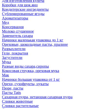
Для изготовления кулича
Коробки для шок.яиц
Кондитерские ингредиенты
Сублимированные ягоды
Ароматизаторы
Мед
Консервация
Молоко сгущенное
Заменитель сахара
Начинки маленькая упаковка до 1 кг
Ореховые, шоколадные пасты, пралине
Разрыхлители
Гели, покрытия
Загустители
Мука
Разные виды сахара,сиропы
Кокосовая стружка, ореховая мука
Мак
Начинки большая упаковка от 1 кг
Орехи, сухофрукты, цукаты
Пюре, пасты
Пасты Tatis
Сахарная пудра, нетающая сахарная пудра
Сливки животные
Сливки растительные