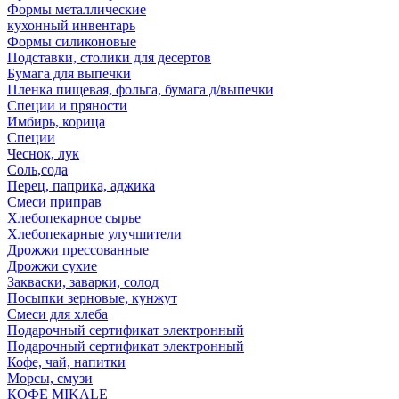
Формы металлические
кухонный инвентарь
Формы силиконовые
Подставки, столики для десертов
Бумага для выпечки
Пленка пищевая, фольга, бумага д/выпечки
Специи и пряности
Имбирь, корица
Специи
Чеснок, лук
Соль,сода
Перец, паприка, аджика
Смеси приправ
Хлебопекарное сырье
Хлебопекарные улучшители
Дрожжи прессованные
Дрожжи сухие
Закваски, заварки, солод
Посыпки зерновые, кунжут
Смеси для хлеба
Подарочный сертификат электронный
Подарочный сертификат электронный
Кофе, чай, напитки
Морсы, смузи
КОФЕ MIKALE