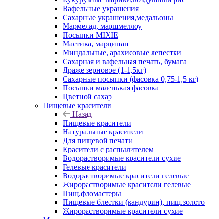
Вафельные украшения
Сахарные украшения,медальоны
Мармелад, маршмеллоу
Посыпки MIXIE
Мастика, марципан
Миндальные, арахисовые лепестки
Сахарная и вафельная печать, бумага
Драже зерновое (1-1,5кг)
Сахарные посыпки (фасовка 0,75-1,5 кг)
Посыпки маленькая фасовка
Цветной сахар
Пищевые красители
Назад
Пищевые красители
Натуральные красители
Для пищевой печати
Красители с распылителем
Водорастворимые красители сухие
Гелевые красители
Водорастворимые красители гелевые
Жирорастворимые красители гелевые
Пищ.фломастеры
Пищевые блестки (кандурин), пищ.золото
Жирорастворимые красители сухие