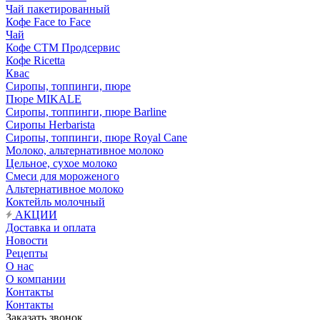
Чай пакетированный
Кофе Face to Face
Чай
Кофе СТМ Продсервис
Кофе Ricetta
Квас
Сиропы, топпинги, пюре
Пюре MIKALE
Сиропы, топпинги, пюре Barline
Сиропы Herbarista
Сиропы, топпинги, пюре Royal Cane
Молоко, альтернативное молоко
Цельное, сухое молоко
Смеси для мороженого
Альтернативное молоко
Коктейль молочный
АКЦИИ
Доставка и оплата
Новости
Рецепты
О нас
О компании
Контакты
Контакты
Заказать звонок