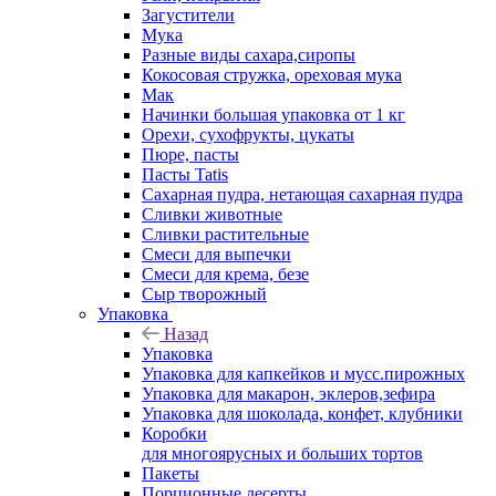
Загустители
Мука
Разные виды сахара,сиропы
Кокосовая стружка, ореховая мука
Мак
Начинки большая упаковка от 1 кг
Орехи, сухофрукты, цукаты
Пюре, пасты
Пасты Tatis
Сахарная пудра, нетающая сахарная пудра
Сливки животные
Сливки растительные
Смеси для выпечки
Смеси для крема, безе
Сыр творожный
Упаковка
Назад
Упаковка
Упаковка для капкейков и мусс.пирожных
Упаковка для макарон, эклеров,зефира
Упаковка для шоколада, конфет, клубники
Коробки
для многоярусных и больших тортов
Пакеты
Порционные десерты