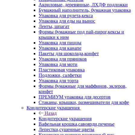
Акриловые, деревянные, ЛХДФ подложки
Бумажный наполнитель, бумажная упаковка
Упаковка для рулета,кекса
Упаковка для еды на вынос
Ленты, шпагат
Формы бумажные под пай-пирог,кексы и
крышки к ним
Упаковка для пиццы
Упаковка для канапе
Пакеты для шоколада,конфет
Упаковка для пряников
Упаковка для моти
Пластиковая упаковка
Подложки, салфетки
Упаковка для торта
Формы бумажные для маффинов, эклеров,
конфет
ПРЕМИУМ упаковка для десертов
Стаканы, крышки, размешиватели для кофе
Кондитерские украшения
Назад
Кондитерские украшения
Вафельная крошка,савоярди,печенье
Лепестки,сушенные цветы
Кукурузные шарики,воздушный рис