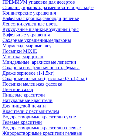
ПРЕМИУМ упаковка для десертов
Стаканы, крышки, размешиватели для кофе
Кондитерские украшения
Вафельная крошка,савоярди,печенье
Лепестки,сушенные цветы
Кукурузные шарики,воздушный рис
Вафельные украшения
Сахарные украшения,медальоны
Мармелад, маршмеллоу
Посыпки MIXIE
Мастика, марципан
Миндальные, арахисовые лепестки
Сахарная и вафельная печать, бумага
Драже зерновое (1-1,5кг)
Сахарные посыпки (фасовка 0,75-1,5 кг)
Посыпки маленькая фасовка
Цветной сахар
Пищевые красители
Натуральные красители
Для пищевой печати
Красители с распылителем
Водорастворимые красители сухие
Гелевые красители
Водорастворимые красители гелевые
Жирорастворимые красители гелевые