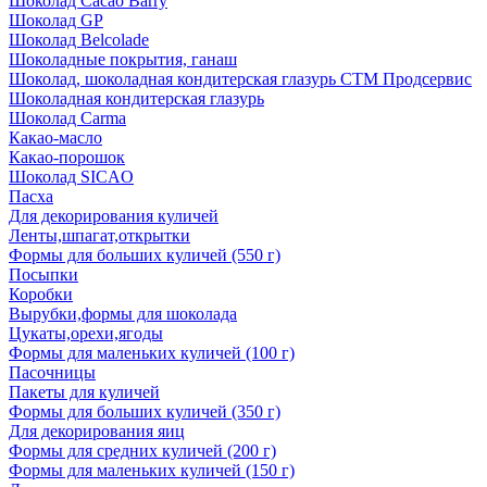
Шоколад Cacao Barry
Шоколад GP
Шоколад Belcolade
Шоколадные покрытия, ганаш
Шоколад, шоколадная кондитерская глазурь СТМ Продсервис
Шоколадная кондитерская глазурь
Шоколад Carma
Какао-масло
Какао-порошок
Шоколад SICAO
Пасха
Для декорирования куличей
Ленты,шпагат,открытки
Формы для больших куличей (550 г)
Посыпки
Коробки
Вырубки,формы для шоколада
Цукаты,орехи,ягоды
Формы для маленьких куличей (100 г)
Пасочницы
Пакеты для куличей
Формы для больших куличей (350 г)
Для декорирования яиц
Формы для средних куличей (200 г)
Формы для маленьких куличей (150 г)