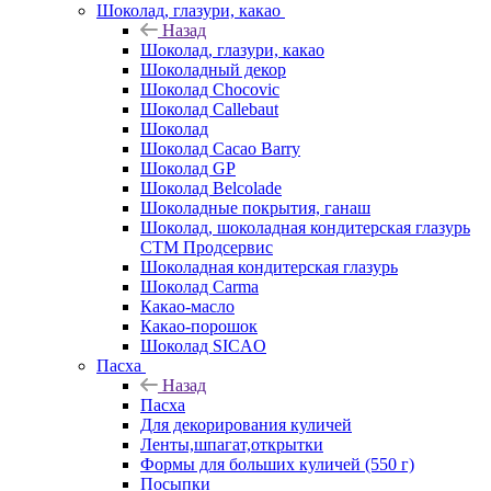
Шоколад, глазури, какао
Назад
Шоколад, глазури, какао
Шоколадный декор
Шоколад Chocovic
Шоколад Callebaut
Шоколад
Шоколад Cacao Barry
Шоколад GP
Шоколад Belcolade
Шоколадные покрытия, ганаш
Шоколад, шоколадная кондитерская глазурь
СТМ Продсервис
Шоколадная кондитерская глазурь
Шоколад Carma
Какао-масло
Какао-порошок
Шоколад SICAO
Пасха
Назад
Пасха
Для декорирования куличей
Ленты,шпагат,открытки
Формы для больших куличей (550 г)
Посыпки