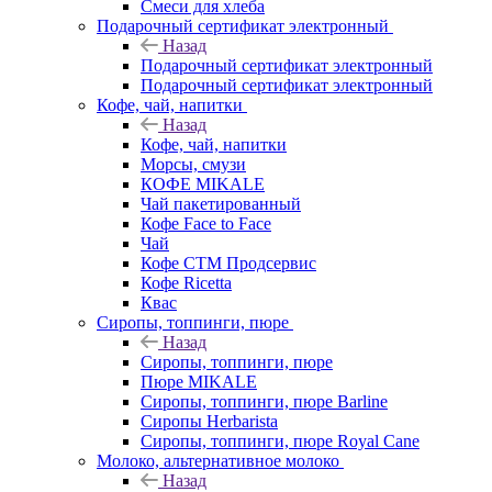
Смеси для хлеба
Подарочный сертификат электронный
Назад
Подарочный сертификат электронный
Подарочный сертификат электронный
Кофе, чай, напитки
Назад
Кофе, чай, напитки
Морсы, смузи
КОФЕ MIKALE
Чай пакетированный
Кофе Face to Face
Чай
Кофе СТМ Продсервис
Кофе Ricetta
Квас
Сиропы, топпинги, пюре
Назад
Сиропы, топпинги, пюре
Пюре MIKALE
Сиропы, топпинги, пюре Barline
Сиропы Herbarista
Сиропы, топпинги, пюре Royal Cane
Молоко, альтернативное молоко
Назад