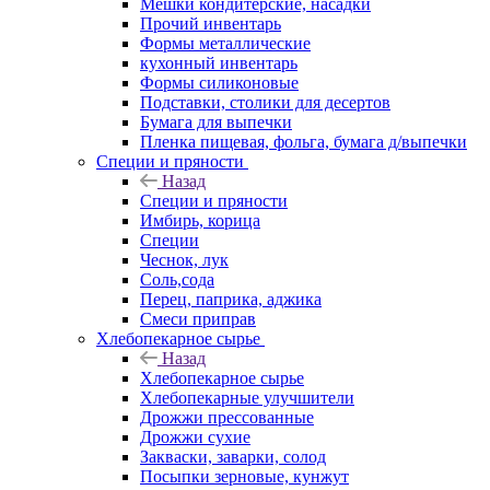
Мешки кондитерские, насадки
Прочий инвентарь
Формы металлические
кухонный инвентарь
Формы силиконовые
Подставки, столики для десертов
Бумага для выпечки
Пленка пищевая, фольга, бумага д/выпечки
Специи и пряности
Назад
Специи и пряности
Имбирь, корица
Специи
Чеснок, лук
Соль,сода
Перец, паприка, аджика
Смеси приправ
Хлебопекарное сырье
Назад
Хлебопекарное сырье
Хлебопекарные улучшители
Дрожжи прессованные
Дрожжи сухие
Закваски, заварки, солод
Посыпки зерновые, кунжут