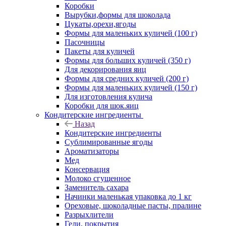
Коробки
Вырубки,формы для шоколада
Цукаты,орехи,ягоды
Формы для маленьких куличей (100 г)
Пасочницы
Пакеты для куличей
Формы для больших куличей (350 г)
Для декорирования яиц
Формы для средних куличей (200 г)
Формы для маленьких куличей (150 г)
Для изготовления кулича
Коробки для шок.яиц
Кондитерские ингредиенты
Назад
Кондитерские ингредиенты
Сублимированные ягоды
Ароматизаторы
Мед
Консервация
Молоко сгущенное
Заменитель сахара
Начинки маленькая упаковка до 1 кг
Ореховые, шоколадные пасты, пралине
Разрыхлители
Гели, покрытия