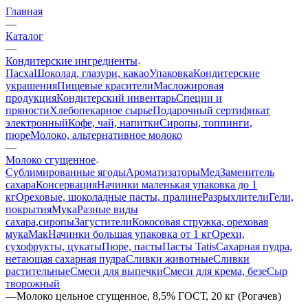
Главная
—
Каталог
—
Кондитерские ингредиенты
Пасха
Шоколад, глазури, какао
Упаковка
Кондитерские
украшения
Пищевые красители
Масложировая
продукция
Кондитерский инвентарь
Специи и
пряности
Хлебопекарное сырье
Подарочный сертификат
электронный
Кофе, чай, напитки
Сиропы, топпинги,
пюре
Молоко, альтернативное молоко
—
Молоко сгущенное
Сублимированные ягоды
Ароматизаторы
Мед
Заменитель
сахара
Консервация
Начинки маленькая упаковка до 1
кг
Ореховые, шоколадные пасты, пралине
Разрыхлители
Гели,
покрытия
Мука
Разные виды
сахара,сиропы
Загустители
Кокосовая стружка, ореховая
мука
Мак
Начинки большая упаковка от 1 кг
Орехи,
сухофрукты, цукаты
Пюре, пасты
Пасты Tatis
Сахарная пудра,
нетающая сахарная пудра
Сливки животные
Сливки
растительные
Смеси для выпечки
Смеси для крема, безе
Сыр
творожный
—
Молоко цельное сгущенное, 8,5% ГОСТ, 20 кг (Рогачев)