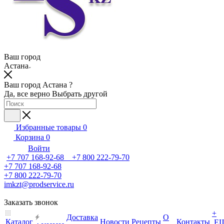
Ваш город
Астана
Ваш город Астана ?
Да, все верно
Выбрать другой
Избранные товары
0
Корзина
0
Войти
+7 707 168-92-68 +7 800 222-79-70
+7 707 168-92-68
+7 800 222-79-70
imkzt@prodservice.ru
Заказать звонок
+
Доставка
О
Каталог
Новости
Рецепты
Контакты
Е