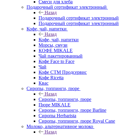
Смеси для хлеба
Подарочный сертификат электронный
Назад
Подарочный сертификат электронный
Подарочный сертификат электронный
Кофе, чай, напитки
Назад
Кофе, чай, напитки
Морсы, смузи
КОФЕ MIKALE
Чай пакетированный
Кофе Face to Face
Чай
Кофе СТМ Продсервис
Кофе Ricetta
Квас
Сиропы, топпинги, пюре
Назад
Сиропы, топпинги, пюре
Пюре MIKALE
Сиропы, топпинги, пюре Barline
Сиропы Herbarista
Сиропы, топпинги, пюре Royal Cane
Молоко, альтернативное молоко
Назад