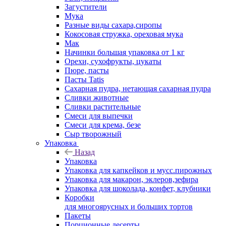
Загустители
Мука
Разные виды сахара,сиропы
Кокосовая стружка, ореховая мука
Мак
Начинки большая упаковка от 1 кг
Орехи, сухофрукты, цукаты
Пюре, пасты
Пасты Tatis
Сахарная пудра, нетающая сахарная пудра
Сливки животные
Сливки растительные
Смеси для выпечки
Смеси для крема, безе
Сыр творожный
Упаковка
Назад
Упаковка
Упаковка для капкейков и мусс.пирожных
Упаковка для макарон, эклеров,зефира
Упаковка для шоколада, конфет, клубники
Коробки
для многоярусных и больших тортов
Пакеты
Порционные десерты