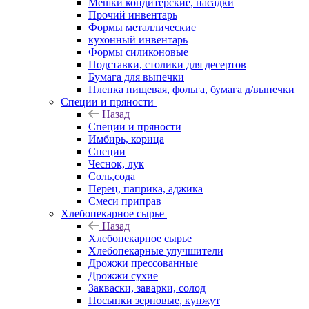
Мешки кондитерские, насадки
Прочий инвентарь
Формы металлические
кухонный инвентарь
Формы силиконовые
Подставки, столики для десертов
Бумага для выпечки
Пленка пищевая, фольга, бумага д/выпечки
Специи и пряности
Назад
Специи и пряности
Имбирь, корица
Специи
Чеснок, лук
Соль,сода
Перец, паприка, аджика
Смеси приправ
Хлебопекарное сырье
Назад
Хлебопекарное сырье
Хлебопекарные улучшители
Дрожжи прессованные
Дрожжи сухие
Закваски, заварки, солод
Посыпки зерновые, кунжут