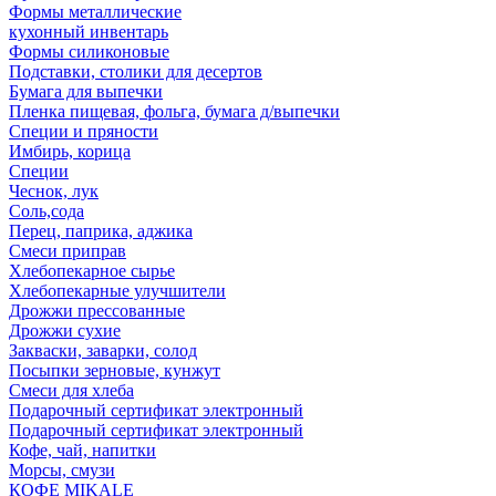
Формы металлические
кухонный инвентарь
Формы силиконовые
Подставки, столики для десертов
Бумага для выпечки
Пленка пищевая, фольга, бумага д/выпечки
Специи и пряности
Имбирь, корица
Специи
Чеснок, лук
Соль,сода
Перец, паприка, аджика
Смеси приправ
Хлебопекарное сырье
Хлебопекарные улучшители
Дрожжи прессованные
Дрожжи сухие
Закваски, заварки, солод
Посыпки зерновые, кунжут
Смеси для хлеба
Подарочный сертификат электронный
Подарочный сертификат электронный
Кофе, чай, напитки
Морсы, смузи
КОФЕ MIKALE