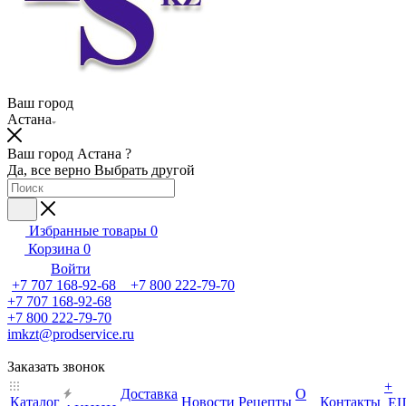
Ваш город
Астана
Ваш город Астана ?
Да, все верно
Выбрать другой
Избранные товары
0
Корзина
0
Войти
+7 707 168-92-68 +7 800 222-79-70
+7 707 168-92-68
+7 800 222-79-70
imkzt@prodservice.ru
Заказать звонок
+
Доставка
О
Каталог
Новости
Рецепты
Контакты
Е