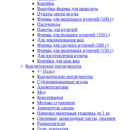
Коробки
Вырубки,формы для шоколада
Цукаты,орехи,ягоды
Формы для маленьких куличей (100 г)
Пасочницы
Пакеты для куличей
Формы для больших куличей (350 г)
Для декорирования яиц
Формы для средних куличей (200 г)
Формы для маленьких куличей (150 г)
Для изготовления кулича
Коробки для шок.яиц
Кондитерские ингредиенты
Назад
Кондитерские ингредиенты
Сублимированные ягоды
Ароматизаторы
Мед
Консервация
Молоко сгущенное
Заменитель сахара
Начинки маленькая упаковка до 1 кг
Ореховые, шоколадные пасты, пралине
Разрыхлители
Гели, покрытия