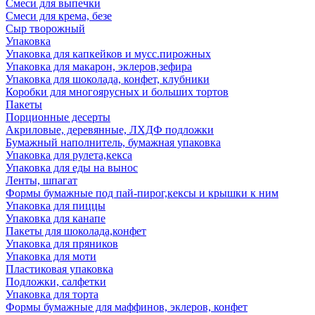
Смеси для выпечки
Смеси для крема, безе
Сыр творожный
Упаковка
Упаковка для капкейков и мусс.пирожных
Упаковка для макарон, эклеров,зефира
Упаковка для шоколада, конфет, клубники
Коробки для многоярусных и больших тортов
Пакеты
Порционные десерты
Акриловые, деревянные, ЛХДФ подложки
Бумажный наполнитель, бумажная упаковка
Упаковка для рулета,кекса
Упаковка для еды на вынос
Ленты, шпагат
Формы бумажные под пай-пирог,кексы и крышки к ним
Упаковка для пиццы
Упаковка для канапе
Пакеты для шоколада,конфет
Упаковка для пряников
Упаковка для моти
Пластиковая упаковка
Подложки, салфетки
Упаковка для торта
Формы бумажные для маффинов, эклеров, конфет