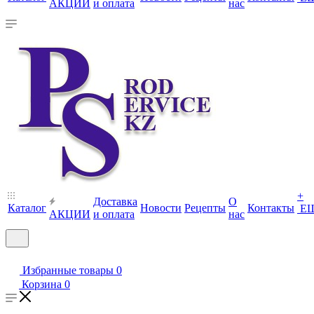
АКЦИИ
и оплата
нас
+
Доставка
О
Каталог
Новости
Рецепты
Контакты
Е
АКЦИИ
и оплата
нас
Избранные товары
0
Корзина
0