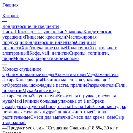
Главная
—
Каталог
—
Кондитерские ингредиенты
Пасха
Шоколад, глазури, какао
Упаковка
Кондитерские
украшения
Пищевые красители
Масложировая
продукция
Кондитерский инвентарь
Специи и
пряности
Хлебопекарное сырье
Подарочный сертификат
электронный
Кофе, чай, напитки
Сиропы, топпинги,
пюре
Молоко, альтернативное молоко
—
Молоко сгущенное
Сублимированные ягоды
Ароматизаторы
Мед
Заменитель
сахара
Консервация
Начинки маленькая упаковка до 1
кг
Ореховые, шоколадные пасты, пралине
Разрыхлители
Гели,
покрытия
Мука
Разные виды
сахара,сиропы
Загустители
Кокосовая стружка, ореховая
мука
Мак
Начинки большая упаковка от 1 кг
Орехи,
сухофрукты, цукаты
Пюре, пасты
Пасты Tatis
Сахарная пудра,
нетающая сахарная пудра
Сливки животные
Сливки
растительные
Смеси для выпечки
Смеси для крема, безе
Сыр
творожный
—
Продукт м/с с змж "Сгущенка Славянка" 8,5%, 30 кг г.