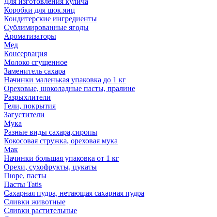
Для изготовления кулича
Коробки для шок.яиц
Кондитерские ингредиенты
Сублимированные ягоды
Ароматизаторы
Мед
Консервация
Молоко сгущенное
Заменитель сахара
Начинки маленькая упаковка до 1 кг
Ореховые, шоколадные пасты, пралине
Разрыхлители
Гели, покрытия
Загустители
Мука
Разные виды сахара,сиропы
Кокосовая стружка, ореховая мука
Мак
Начинки большая упаковка от 1 кг
Орехи, сухофрукты, цукаты
Пюре, пасты
Пасты Tatis
Сахарная пудра, нетающая сахарная пудра
Сливки животные
Сливки растительные