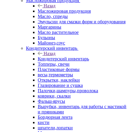
Масложировая продукция
Назад
Масложировая продукция
Масло, спреды
Эмульсии для смазки форм и оборудования
Маргарины
Масло растительное
Бульоны
Майонез,соус
Кондитерский инвентарь
Назад
Кондитерский инвентарь
Топперы, свечи
Пластиковые формы
весы,термометры
Открытки, наклейки
Глазирование и сушка
Палочки,шампуры,проволока
коврики, скалки
Фальш-ярусы
Вырубки, инвентарь для работы с мастикой
и пряниками
Бордюрная лента
кисти
шпатели,лопатки