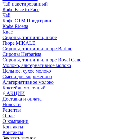
Чай пакетированный
Кофе Face to Face
Чай
Кофе СТМ Продсервис
Кофе Ricetta
Квас
Сиропы, топпинги, пюре
Пюре MIKALE
Сиропы, топпинги, пюре Barline
Сиропы Herbarista
Сиропы, топпинги, пюре Royal Cane
Молоко, альтернативное молоко
Цельное, сухое молоко
Смеси для мороженого
Альтернативное молоко
Коктейль молочный
АКЦИИ
Доставка и оплата
Новости
Рецепты
О нас
О компании
Контакты
Контакты
Заказать звонок