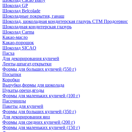
Шоколад Cacao Barry
Шоколад GP
Шоколад Belcolade
Шоколадные покрытия, ганаш
Шоколад, шоколадная кондитерская глазурь СТМ Продсервис
Шоколадная кондитерская глазурь
Шоколад Carma
Какао-масло
Какао-порошок
Шоколад SICAO
Пасха
Для декорирования куличей
Ленты,шпагат,открытки
Формы для больших куличей (550 г)
Посыпки
Коробки
Вырубки,формы для шоколада
Цукаты,орехи,ягоды
Формы для маленьких куличей (100 г)
Пасочницы
Пакеты для куличей
Формы для больших куличей (350 г)
Для декорирования яиц
Формы для средних куличей (200 г)
Формы для маленьких куличей (150 г)