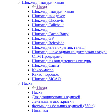
Шоколад, глазури, какао
Назад
Шоколад, глазури, какао
Шоколадный декор
Шоколад Chocovic
Шоколад Callebaut
Шоколад
Шоколад Cacao Barry
Шоколад GP
Шоколад Belcolade
Шоколадные покрытия, ганаш
Шоколад, шоколадная кондитерская глазурь
СТМ Продсервис
Шоколадная кондитерская глазурь
Шоколад Carma
Какао-масло
Какао-порошок
Шоколад SICAO
Пасха
Назад
Пасха
Для декорирования куличей
Ленты,шпагат,открытки
Формы для больших куличей (550 г)
Посыпки