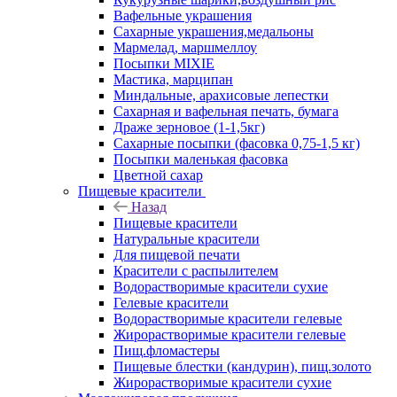
Вафельные украшения
Сахарные украшения,медальоны
Мармелад, маршмеллоу
Посыпки MIXIE
Мастика, марципан
Миндальные, арахисовые лепестки
Сахарная и вафельная печать, бумага
Драже зерновое (1-1,5кг)
Сахарные посыпки (фасовка 0,75-1,5 кг)
Посыпки маленькая фасовка
Цветной сахар
Пищевые красители
Назад
Пищевые красители
Натуральные красители
Для пищевой печати
Красители с распылителем
Водорастворимые красители сухие
Гелевые красители
Водорастворимые красители гелевые
Жирорастворимые красители гелевые
Пищ.фломастеры
Пищевые блестки (кандурин), пищ.золото
Жирорастворимые красители сухие