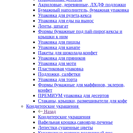
Акриловые, деревянные, ЛХДФ подложки
Бумажный наполнитель, бумажная упаковка
Упаковка для рулета,кекса
Упаковка для еды на вынос
Ленты, шпагат
Формы бумажные под пай-пирог,кексы и
крышки к ним
Упаковка для пиццы
Упаковка для канапе
Пакеты для шоколада,конфет
Упаковка для пряников
Упаковка для моти
Пластиковая упаковка
Подложки, салфетки
Упаковка для торта
Формы бумажные для маффинов, эклеров,
конфет
ПРЕМИУМ упаковка для десертов
Стаканы, крышки, размешиватели для кофе
Кондитерские украшения
Назад
Кондитерские украшения
Вафельная крошка,савоярди,печенье
Лепестки,сушенные цветы
Кукурузные шарики,воздушный рис