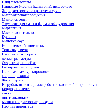
Пищ.фломастеры
Пищевые блестки (кандурин), пищ.золото
Жирорастворимые красители сухие
Масложировая продукция
Масло, спреды
Эмульсии для смазки форм и оборудования
Маргарины
Масло растительное
Бульоны
Майонез,соус
Кондитерский инвентарь
Топперы, свечи
Пластиковые формы
весы,термометры
Открытки, наклейки
Глазирование и сушка
Палочки,шампуры,проволока
коврики, скалки
Фальш-ярусы
Вырубки, инвентарь для работы с мастикой и пряниками
Бордюрная лента
кисти
шпатели,лопатки
Мешки кондитерские, насадки
Прочий инвентарь