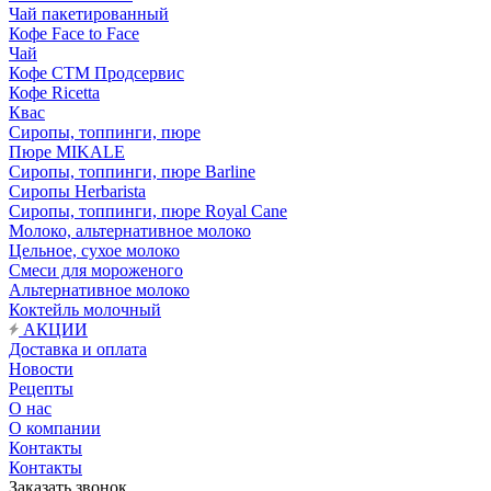
Чай пакетированный
Кофе Face to Face
Чай
Кофе СТМ Продсервис
Кофе Ricetta
Квас
Сиропы, топпинги, пюре
Пюре MIKALE
Сиропы, топпинги, пюре Barline
Сиропы Herbarista
Сиропы, топпинги, пюре Royal Cane
Молоко, альтернативное молоко
Цельное, сухое молоко
Смеси для мороженого
Альтернативное молоко
Коктейль молочный
АКЦИИ
Доставка и оплата
Новости
Рецепты
О нас
О компании
Контакты
Контакты
Заказать звонок