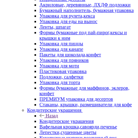
Акриловые, деревянные, ЛХДФ подложки
Бумажный наполнитель, бумажная упаковка
Упаковка для рулета,кекса
Упаковка для еды на вынос
Ленты, шпагат
Формы бумажные под пай-пирог,кексы и
крышки к ним
Упаковка для пиццы
Упаковка для канапе
Пакеты для шоколада,конфет
Упаковка для пряников
Упаковка для моти
Пластиковая упаковка
Подложки, салфетки
Упаковка для торта
Формы бумажные для маффинов, эклеров,
конфет
ПРЕМИУМ упаковка для десертов
Стаканы, крышки, размешиватели для кофе
Кондитерские украшения
Назад
Кондитерские украшения
Вафельная крошка,савоярди,печенье
Лепестки,сушенные цветы
Кукурузные шарики,воздушный рис