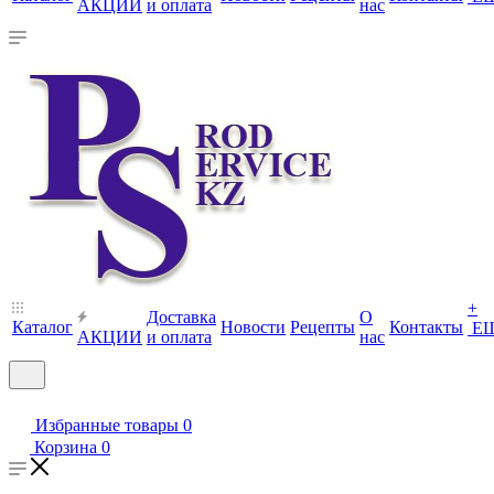
АКЦИИ
и оплата
нас
+
Доставка
О
Каталог
Новости
Рецепты
Контакты
Е
АКЦИИ
и оплата
нас
Избранные товары
0
Корзина
0