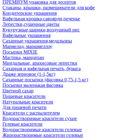
ПРЕМИУМ упаковка для десертов
Стаканы, крышки, размешиватели для кофе
Кондитерские украшения
Вафельная крошка,савоярди,печенье
Лепестки,сушенные цветы
Кукурузные шарики,воздушный рис
Вафельные украшения
Сахарные украшения,медальоны
Мармелад, маршмеллоу
Посыпки MIXIE
Мастика, марципан
Миндальные, арахисовые лепестки
Сахарная и вафельная печать, бумага
Драже зерновое (1-1,5кг)
Сахарные посыпки (фасовка 0,75-1,5 кг)
Посыпки маленькая фасовка
Цветной сахар
Пищевые красители
Натуральные красители
Для пищевой печати
Красители с распылителем
Водорастворимые красители сухие
Гелевые красители
Водорастворимые красители гелевые
Жирорастворимые красители гелевые