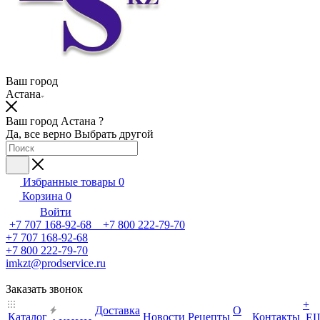
Ваш город
Астана
Ваш город Астана ?
Да, все верно
Выбрать другой
Избранные товары
0
Корзина
0
Войти
+7 707 168-92-68 +7 800 222-79-70
+7 707 168-92-68
+7 800 222-79-70
imkzt@prodservice.ru
Заказать звонок
+
Доставка
О
Каталог
Новости
Рецепты
Контакты
Е