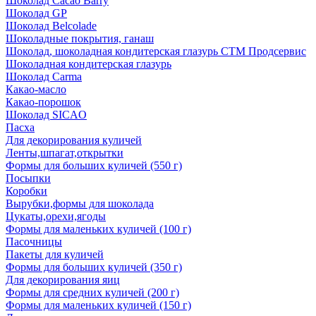
Шоколад Cacao Barry
Шоколад GP
Шоколад Belcolade
Шоколадные покрытия, ганаш
Шоколад, шоколадная кондитерская глазурь СТМ Продсервис
Шоколадная кондитерская глазурь
Шоколад Carma
Какао-масло
Какао-порошок
Шоколад SICAO
Пасха
Для декорирования куличей
Ленты,шпагат,открытки
Формы для больших куличей (550 г)
Посыпки
Коробки
Вырубки,формы для шоколада
Цукаты,орехи,ягоды
Формы для маленьких куличей (100 г)
Пасочницы
Пакеты для куличей
Формы для больших куличей (350 г)
Для декорирования яиц
Формы для средних куличей (200 г)
Формы для маленьких куличей (150 г)