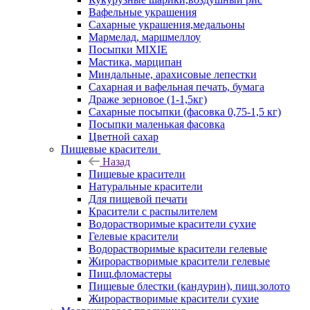
Вафельные украшения
Сахарные украшения,медальоны
Мармелад, маршмеллоу
Посыпки MIXIE
Мастика, марципан
Миндальные, арахисовые лепестки
Сахарная и вафельная печать, бумага
Драже зерновое (1-1,5кг)
Сахарные посыпки (фасовка 0,75-1,5 кг)
Посыпки маленькая фасовка
Цветной сахар
Пищевые красители
Назад
Пищевые красители
Натуральные красители
Для пищевой печати
Красители с распылителем
Водорастворимые красители сухие
Гелевые красители
Водорастворимые красители гелевые
Жирорастворимые красители гелевые
Пищ.фломастеры
Пищевые блестки (кандурин), пищ.золото
Жирорастворимые красители сухие