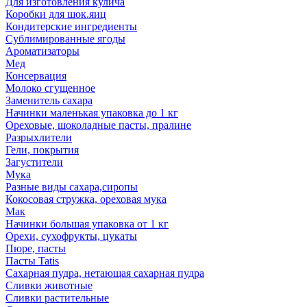
Для изготовления кулича
Коробки для шок.яиц
Кондитерские ингредиенты
Сублимированные ягоды
Ароматизаторы
Мед
Консервация
Молоко сгущенное
Заменитель сахара
Начинки маленькая упаковка до 1 кг
Ореховые, шоколадные пасты, пралине
Разрыхлители
Гели, покрытия
Загустители
Мука
Разные виды сахара,сиропы
Кокосовая стружка, ореховая мука
Мак
Начинки большая упаковка от 1 кг
Орехи, сухофрукты, цукаты
Пюре, пасты
Пасты Tatis
Сахарная пудра, нетающая сахарная пудра
Сливки животные
Сливки растительные