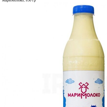
МариМолоко, 950 гр