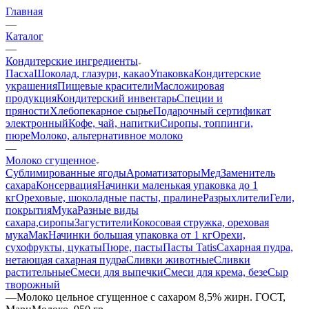
Главная
—
Каталог
—
Кондитерские ингредиенты
Пасха
Шоколад, глазури, какао
Упаковка
Кондитерские
украшения
Пищевые красители
Масложировая
продукция
Кондитерский инвентарь
Специи и
пряности
Хлебопекарное сырье
Подарочный сертификат
электронный
Кофе, чай, напитки
Сиропы, топпинги,
пюре
Молоко, альтернативное молоко
—
Молоко сгущенное
Сублимированные ягоды
Ароматизаторы
Мед
Заменитель
сахара
Консервация
Начинки маленькая упаковка до 1
кг
Ореховые, шоколадные пасты, пралине
Разрыхлители
Гели,
покрытия
Мука
Разные виды
сахара,сиропы
Загустители
Кокосовая стружка, ореховая
мука
Мак
Начинки большая упаковка от 1 кг
Орехи,
сухофрукты, цукаты
Пюре, пасты
Пасты Tatis
Сахарная пудра,
нетающая сахарная пудра
Сливки животные
Сливки
растительные
Смеси для выпечки
Смеси для крема, безе
Сыр
творожный
—
Молоко цельное сгущенное с сахаром 8,5% жирн. ГОСТ,