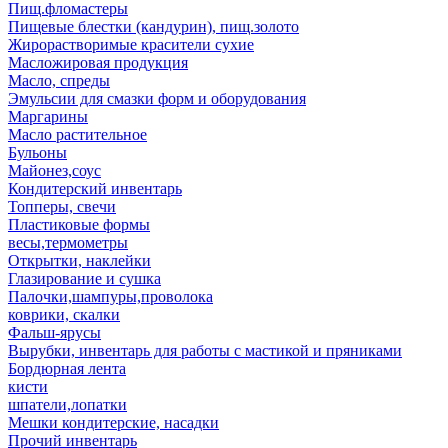
Пищ.фломастеры
Пищевые блестки (кандурин), пищ.золото
Жирорастворимые красители сухие
Масложировая продукция
Масло, спреды
Эмульсии для смазки форм и оборудования
Маргарины
Масло растительное
Бульоны
Майонез,соус
Кондитерский инвентарь
Топперы, свечи
Пластиковые формы
весы,термометры
Открытки, наклейки
Глазирование и сушка
Палочки,шампуры,проволока
коврики, скалки
Фальш-ярусы
Вырубки, инвентарь для работы с мастикой и пряниками
Бордюрная лента
кисти
шпатели,лопатки
Мешки кондитерские, насадки
Прочий инвентарь