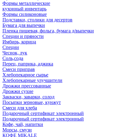
Формы металлические
кухонный инвентарь
Формы силиконовые
Подставки, столики для десертов
Бумага для выпечки
Пленка пищевая, фольга, бумага д/выпечки
Специи и пряности
Имбирь, корица
Специи
Чеснок, лук
Соль,сода
Перец, паприка, аджика
Смеси приправ
Хлебопекарное сырье
Хлебопекарные улучшители
Дрожжи прессованные
Дрожжи сухие
Закваски, заварки, солод
Посыпки зерновые, кунжут
Смеси для хлеба
Подарочный сертификат электронный
Подарочный сертификат электронный
Кофе, чай, напитки
Морсы, смузи
КОФЕ MIKALE