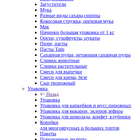
Загустители
Мука
Разные виды сахара,сиропы
Кокосовая стружка, ореховая мука
Мак
Начинки большая упаковка от 1 кг
Орехи, сухофрукты, цукаты
Пюре, пасты
Пасты Tatis
Сахарная пудра, нетающая сахарная пудра
Сливки животные
Сливки растительные
Смеси для выпечки
Смеси для крема, безе
Сыр творожный
Упаковка
Назад
Упаковка
Упаковка для капкейков и мусс.пирожных
Упаковка для макарон, эклеров,зефира
Упаковка для шоколада, конфет, клубники
Коробки
для многоярусных и больших тортов
Пакеты
Порционные десерты