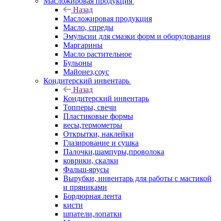
Масложировая продукция
Назад
Масложировая продукция
Масло, спреды
Эмульсии для смазки форм и оборудования
Маргарины
Масло растительное
Бульоны
Майонез,соус
Кондитерский инвентарь
Назад
Кондитерский инвентарь
Топперы, свечи
Пластиковые формы
весы,термометры
Открытки, наклейки
Глазирование и сушка
Палочки,шампуры,проволока
коврики, скалки
Фальш-ярусы
Вырубки, инвентарь для работы с мастикой
и пряниками
Бордюрная лента
кисти
шпатели,лопатки