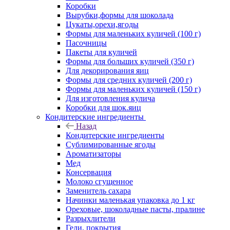
Коробки
Вырубки,формы для шоколада
Цукаты,орехи,ягоды
Формы для маленьких куличей (100 г)
Пасочницы
Пакеты для куличей
Формы для больших куличей (350 г)
Для декорирования яиц
Формы для средних куличей (200 г)
Формы для маленьких куличей (150 г)
Для изготовления кулича
Коробки для шок.яиц
Кондитерские ингредиенты
Назад
Кондитерские ингредиенты
Сублимированные ягоды
Ароматизаторы
Мед
Консервация
Молоко сгущенное
Заменитель сахара
Начинки маленькая упаковка до 1 кг
Ореховые, шоколадные пасты, пралине
Разрыхлители
Гели, покрытия