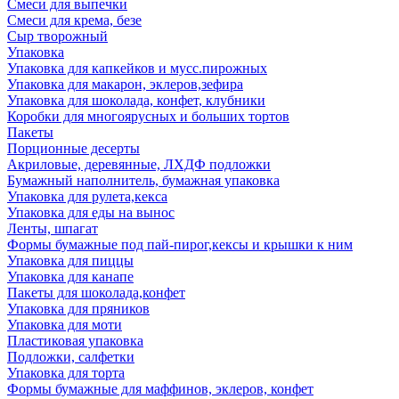
Смеси для выпечки
Смеси для крема, безе
Сыр творожный
Упаковка
Упаковка для капкейков и мусс.пирожных
Упаковка для макарон, эклеров,зефира
Упаковка для шоколада, конфет, клубники
Коробки для многоярусных и больших тортов
Пакеты
Порционные десерты
Акриловые, деревянные, ЛХДФ подложки
Бумажный наполнитель, бумажная упаковка
Упаковка для рулета,кекса
Упаковка для еды на вынос
Ленты, шпагат
Формы бумажные под пай-пирог,кексы и крышки к ним
Упаковка для пиццы
Упаковка для канапе
Пакеты для шоколада,конфет
Упаковка для пряников
Упаковка для моти
Пластиковая упаковка
Подложки, салфетки
Упаковка для торта
Формы бумажные для маффинов, эклеров, конфет