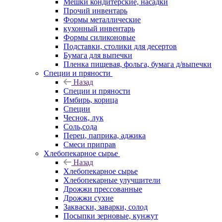
Мешки кондитерские, насадки
Прочий инвентарь
Формы металлические
кухонный инвентарь
Формы силиконовые
Подставки, столики для десертов
Бумага для выпечки
Пленка пищевая, фольга, бумага д/выпечки
Специи и пряности
Назад
Специи и пряности
Имбирь, корица
Специи
Чеснок, лук
Соль,сода
Перец, паприка, аджика
Смеси приправ
Хлебопекарное сырье
Назад
Хлебопекарное сырье
Хлебопекарные улучшители
Дрожжи прессованные
Дрожжи сухие
Закваски, заварки, солод
Посыпки зерновые, кунжут