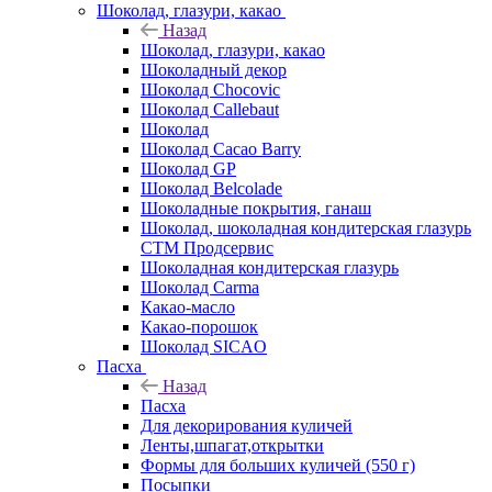
Шоколад, глазури, какао
Назад
Шоколад, глазури, какао
Шоколадный декор
Шоколад Chocovic
Шоколад Callebaut
Шоколад
Шоколад Cacao Barry
Шоколад GP
Шоколад Belcolade
Шоколадные покрытия, ганаш
Шоколад, шоколадная кондитерская глазурь
СТМ Продсервис
Шоколадная кондитерская глазурь
Шоколад Carma
Какао-масло
Какао-порошок
Шоколад SICAO
Пасха
Назад
Пасха
Для декорирования куличей
Ленты,шпагат,открытки
Формы для больших куличей (550 г)
Посыпки