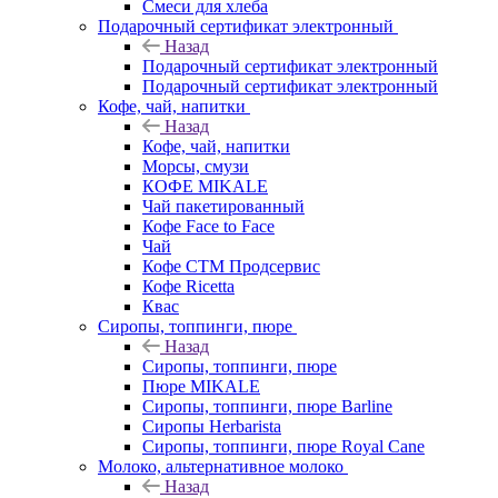
Смеси для хлеба
Подарочный сертификат электронный
Назад
Подарочный сертификат электронный
Подарочный сертификат электронный
Кофе, чай, напитки
Назад
Кофе, чай, напитки
Морсы, смузи
КОФЕ MIKALE
Чай пакетированный
Кофе Face to Face
Чай
Кофе СТМ Продсервис
Кофе Ricetta
Квас
Сиропы, топпинги, пюре
Назад
Сиропы, топпинги, пюре
Пюре MIKALE
Сиропы, топпинги, пюре Barline
Сиропы Herbarista
Сиропы, топпинги, пюре Royal Cane
Молоко, альтернативное молоко
Назад