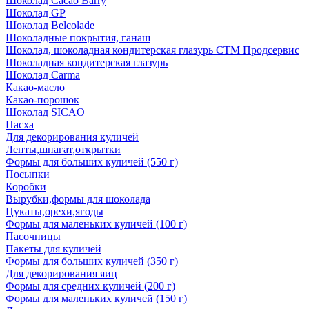
Шоколад Cacao Barry
Шоколад GP
Шоколад Belcolade
Шоколадные покрытия, ганаш
Шоколад, шоколадная кондитерская глазурь СТМ Продсервис
Шоколадная кондитерская глазурь
Шоколад Carma
Какао-масло
Какао-порошок
Шоколад SICAO
Пасха
Для декорирования куличей
Ленты,шпагат,открытки
Формы для больших куличей (550 г)
Посыпки
Коробки
Вырубки,формы для шоколада
Цукаты,орехи,ягоды
Формы для маленьких куличей (100 г)
Пасочницы
Пакеты для куличей
Формы для больших куличей (350 г)
Для декорирования яиц
Формы для средних куличей (200 г)
Формы для маленьких куличей (150 г)