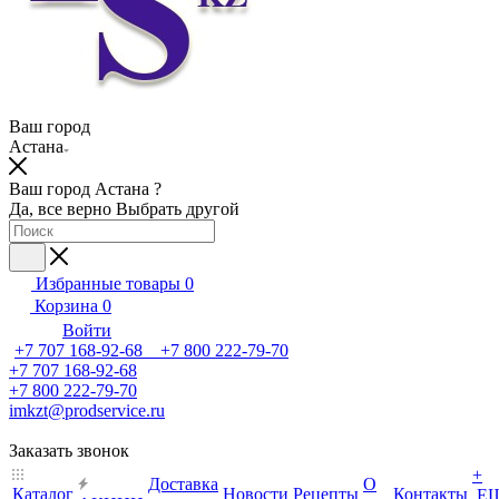
Ваш город
Астана
Ваш город Астана ?
Да, все верно
Выбрать другой
Избранные товары
0
Корзина
0
Войти
+7 707 168-92-68 +7 800 222-79-70
+7 707 168-92-68
+7 800 222-79-70
imkzt@prodservice.ru
Заказать звонок
+
Доставка
О
Каталог
Новости
Рецепты
Контакты
Е