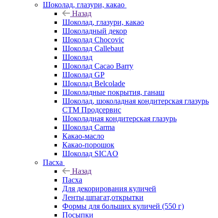
Шоколад, глазури, какао
Назад
Шоколад, глазури, какао
Шоколадный декор
Шоколад Chocovic
Шоколад Callebaut
Шоколад
Шоколад Cacao Barry
Шоколад GP
Шоколад Belcolade
Шоколадные покрытия, ганаш
Шоколад, шоколадная кондитерская глазурь
СТМ Продсервис
Шоколадная кондитерская глазурь
Шоколад Carma
Какао-масло
Какао-порошок
Шоколад SICAO
Пасха
Назад
Пасха
Для декорирования куличей
Ленты,шпагат,открытки
Формы для больших куличей (550 г)
Посыпки