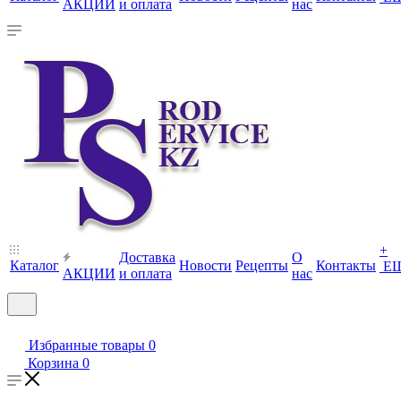
АКЦИИ
и оплата
нас
+
Доставка
О
Каталог
Новости
Рецепты
Контакты
Е
АКЦИИ
и оплата
нас
Избранные товары
0
Корзина
0