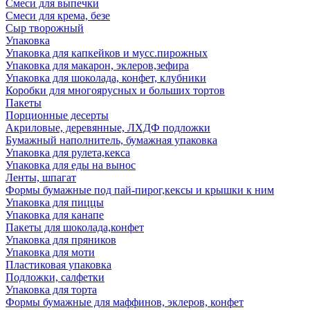
Смеси для выпечки
Смеси для крема, безе
Сыр творожный
Упаковка
Упаковка для капкейков и мусс.пирожных
Упаковка для макарон, эклеров,зефира
Упаковка для шоколада, конфет, клубники
Коробки для многоярусных и больших тортов
Пакеты
Порционные десерты
Акриловые, деревянные, ЛХДФ подложки
Бумажный наполнитель, бумажная упаковка
Упаковка для рулета,кекса
Упаковка для еды на вынос
Ленты, шпагат
Формы бумажные под пай-пирог,кексы и крышки к ним
Упаковка для пиццы
Упаковка для канапе
Пакеты для шоколада,конфет
Упаковка для пряников
Упаковка для моти
Пластиковая упаковка
Подложки, салфетки
Упаковка для торта
Формы бумажные для маффинов, эклеров, конфет