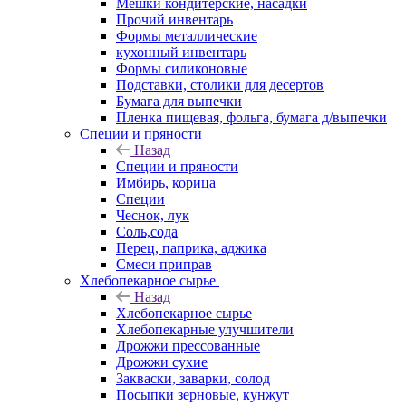
Мешки кондитерские, насадки
Прочий инвентарь
Формы металлические
кухонный инвентарь
Формы силиконовые
Подставки, столики для десертов
Бумага для выпечки
Пленка пищевая, фольга, бумага д/выпечки
Специи и пряности
Назад
Специи и пряности
Имбирь, корица
Специи
Чеснок, лук
Соль,сода
Перец, паприка, аджика
Смеси приправ
Хлебопекарное сырье
Назад
Хлебопекарное сырье
Хлебопекарные улучшители
Дрожжи прессованные
Дрожжи сухие
Закваски, заварки, солод
Посыпки зерновые, кунжут