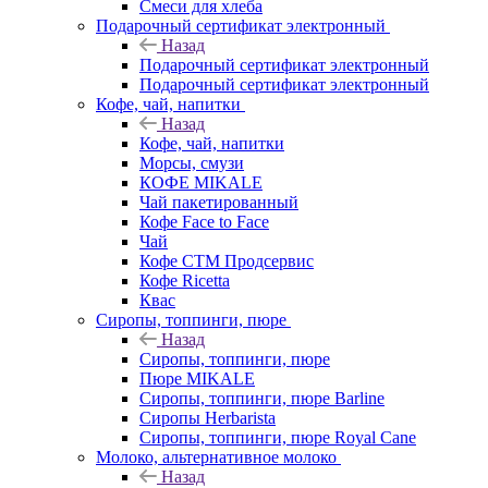
Смеси для хлеба
Подарочный сертификат электронный
Назад
Подарочный сертификат электронный
Подарочный сертификат электронный
Кофе, чай, напитки
Назад
Кофе, чай, напитки
Морсы, смузи
КОФЕ MIKALE
Чай пакетированный
Кофе Face to Face
Чай
Кофе СТМ Продсервис
Кофе Ricetta
Квас
Сиропы, топпинги, пюре
Назад
Сиропы, топпинги, пюре
Пюре MIKALE
Сиропы, топпинги, пюре Barline
Сиропы Herbarista
Сиропы, топпинги, пюре Royal Cane
Молоко, альтернативное молоко
Назад