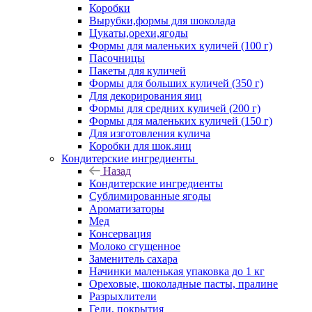
Коробки
Вырубки,формы для шоколада
Цукаты,орехи,ягоды
Формы для маленьких куличей (100 г)
Пасочницы
Пакеты для куличей
Формы для больших куличей (350 г)
Для декорирования яиц
Формы для средних куличей (200 г)
Формы для маленьких куличей (150 г)
Для изготовления кулича
Коробки для шок.яиц
Кондитерские ингредиенты
Назад
Кондитерские ингредиенты
Сублимированные ягоды
Ароматизаторы
Мед
Консервация
Молоко сгущенное
Заменитель сахара
Начинки маленькая упаковка до 1 кг
Ореховые, шоколадные пасты, пралине
Разрыхлители
Гели, покрытия