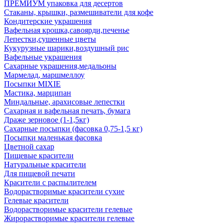
ПРЕМИУМ упаковка для десертов
Стаканы, крышки, размешиватели для кофе
Кондитерские украшения
Вафельная крошка,савоярди,печенье
Лепестки,сушенные цветы
Кукурузные шарики,воздушный рис
Вафельные украшения
Сахарные украшения,медальоны
Мармелад, маршмеллоу
Посыпки MIXIE
Мастика, марципан
Миндальные, арахисовые лепестки
Сахарная и вафельная печать, бумага
Драже зерновое (1-1,5кг)
Сахарные посыпки (фасовка 0,75-1,5 кг)
Посыпки маленькая фасовка
Цветной сахар
Пищевые красители
Натуральные красители
Для пищевой печати
Красители с распылителем
Водорастворимые красители сухие
Гелевые красители
Водорастворимые красители гелевые
Жирорастворимые красители гелевые