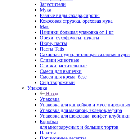
Загустители
Мука
Разные виды сахара,сиропы
Кокосовая стружка, ореховая мука
Мак
Начинки большая упаковка от 1 кг
Орехи, сухофрукты, цукаты
Пюре, пасты
Пасты Tatis
Сахарная пудра, нетающая сахарная пудра
Сливки животные
Сливки растительные
Смеси для выпечки
Смеси для крема, безе
Сыр творожный
Упаковка
Назад
Упаковка
Упаковка для капкейков и мусс.пирожных
Упаковка для макарон, эклеров,зефира
Упаковка для шоколада, конфет, клубники
Коробки
для многоярусных и больших тортов
Пакеты
Порционные десерты