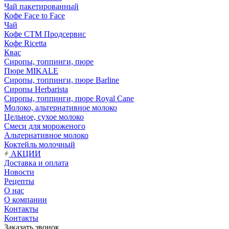
Чай пакетированный
Кофе Face to Face
Чай
Кофе СТМ Продсервис
Кофе Ricetta
Квас
Сиропы, топпинги, пюре
Пюре MIKALE
Сиропы, топпинги, пюре Barline
Сиропы Herbarista
Сиропы, топпинги, пюре Royal Cane
Молоко, альтернативное молоко
Цельное, сухое молоко
Смеси для мороженого
Альтернативное молоко
Коктейль молочный
АКЦИИ
Доставка и оплата
Новости
Рецепты
О нас
О компании
Контакты
Контакты
Заказать звонок