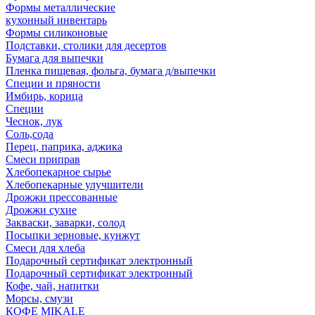
Формы металлические
кухонный инвентарь
Формы силиконовые
Подставки, столики для десертов
Бумага для выпечки
Пленка пищевая, фольга, бумага д/выпечки
Специи и пряности
Имбирь, корица
Специи
Чеснок, лук
Соль,сода
Перец, паприка, аджика
Смеси приправ
Хлебопекарное сырье
Хлебопекарные улучшители
Дрожжи прессованные
Дрожжи сухие
Закваски, заварки, солод
Посыпки зерновые, кунжут
Смеси для хлеба
Подарочный сертификат электронный
Подарочный сертификат электронный
Кофе, чай, напитки
Морсы, смузи
КОФЕ MIKALE