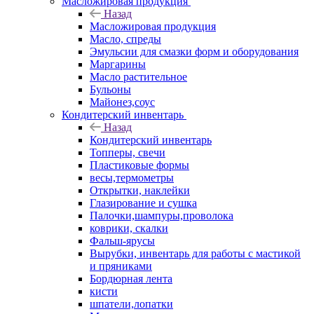
Масложировая продукция
Назад
Масложировая продукция
Масло, спреды
Эмульсии для смазки форм и оборудования
Маргарины
Масло растительное
Бульоны
Майонез,соус
Кондитерский инвентарь
Назад
Кондитерский инвентарь
Топперы, свечи
Пластиковые формы
весы,термометры
Открытки, наклейки
Глазирование и сушка
Палочки,шампуры,проволока
коврики, скалки
Фальш-ярусы
Вырубки, инвентарь для работы с мастикой
и пряниками
Бордюрная лента
кисти
шпатели,лопатки