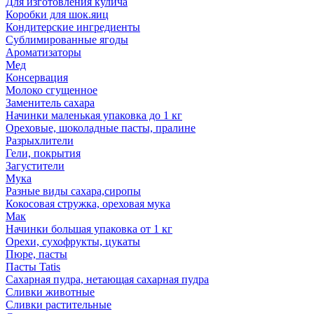
Для изготовления кулича
Коробки для шок.яиц
Кондитерские ингредиенты
Сублимированные ягоды
Ароматизаторы
Мед
Консервация
Молоко сгущенное
Заменитель сахара
Начинки маленькая упаковка до 1 кг
Ореховые, шоколадные пасты, пралине
Разрыхлители
Гели, покрытия
Загустители
Мука
Разные виды сахара,сиропы
Кокосовая стружка, ореховая мука
Мак
Начинки большая упаковка от 1 кг
Орехи, сухофрукты, цукаты
Пюре, пасты
Пасты Tatis
Сахарная пудра, нетающая сахарная пудра
Сливки животные
Сливки растительные