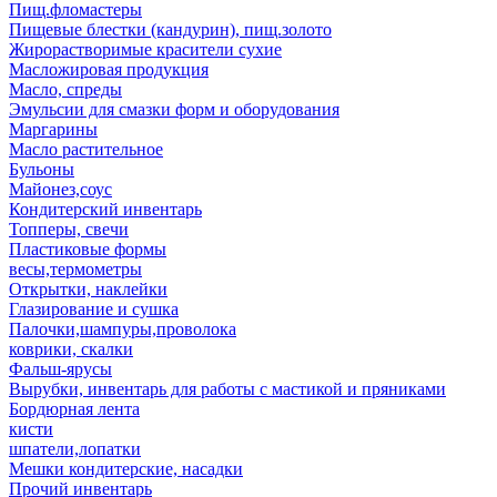
Пищ.фломастеры
Пищевые блестки (кандурин), пищ.золото
Жирорастворимые красители сухие
Масложировая продукция
Масло, спреды
Эмульсии для смазки форм и оборудования
Маргарины
Масло растительное
Бульоны
Майонез,соус
Кондитерский инвентарь
Топперы, свечи
Пластиковые формы
весы,термометры
Открытки, наклейки
Глазирование и сушка
Палочки,шампуры,проволока
коврики, скалки
Фальш-ярусы
Вырубки, инвентарь для работы с мастикой и пряниками
Бордюрная лента
кисти
шпатели,лопатки
Мешки кондитерские, насадки
Прочий инвентарь