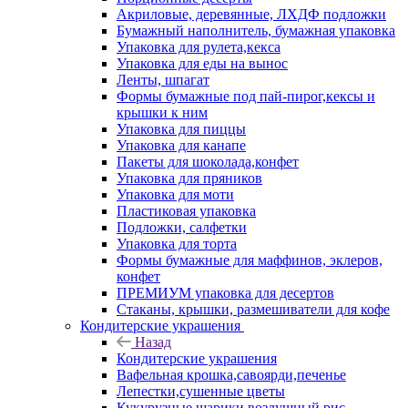
Акриловые, деревянные, ЛХДФ подложки
Бумажный наполнитель, бумажная упаковка
Упаковка для рулета,кекса
Упаковка для еды на вынос
Ленты, шпагат
Формы бумажные под пай-пирог,кексы и
крышки к ним
Упаковка для пиццы
Упаковка для канапе
Пакеты для шоколада,конфет
Упаковка для пряников
Упаковка для моти
Пластиковая упаковка
Подложки, салфетки
Упаковка для торта
Формы бумажные для маффинов, эклеров,
конфет
ПРЕМИУМ упаковка для десертов
Стаканы, крышки, размешиватели для кофе
Кондитерские украшения
Назад
Кондитерские украшения
Вафельная крошка,савоярди,печенье
Лепестки,сушенные цветы
Кукурузные шарики,воздушный рис