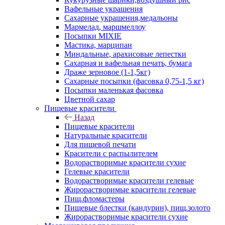
Вафельные украшения
Сахарные украшения,медальоны
Мармелад, маршмеллоу
Посыпки MIXIE
Мастика, марципан
Миндальные, арахисовые лепестки
Сахарная и вафельная печать, бумага
Драже зерновое (1-1,5кг)
Сахарные посыпки (фасовка 0,75-1,5 кг)
Посыпки маленькая фасовка
Цветной сахар
Пищевые красители
Назад
Пищевые красители
Натуральные красители
Для пищевой печати
Красители с распылителем
Водорастворимые красители сухие
Гелевые красители
Водорастворимые красители гелевые
Жирорастворимые красители гелевые
Пищ.фломастеры
Пищевые блестки (кандурин), пищ.золото
Жирорастворимые красители сухие