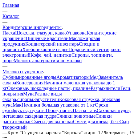
Главная
—
Каталог
—
Кондитерские ингредиенты
Пасха
Шоколад, глазури, какао
Упаковка
Кондитерские
украшения
Пищевые красители
Масложировая
продукция
Кондитерский инвентарь
Специи и
пряности
Хлебопекарное сырье
Подарочный сертификат
электронный
Кофе, чай, напитки
Сиропы, топпинги,
пюре
Молоко, альтернативное молоко
—
Молоко сгущенное
Сублимированные ягоды
Ароматизаторы
Мед
Заменитель
сахара
Консервация
Начинки маленькая упаковка до 1
кг
Ореховые, шоколадные пасты, пралине
Разрыхлители
Гели,
покрытия
Мука
Разные виды
сахара,сиропы
Загустители
Кокосовая стружка, ореховая
мука
Мак
Начинки большая упаковка от 1 кг
Орехи,
сухофрукты, цукаты
Пюре, пасты
Пасты Tatis
Сахарная пудра,
нетающая сахарная пудра
Сливки животные
Сливки
растительные
Смеси для выпечки
Смеси для крема, безе
Сыр
творожный
—
Крем "Сгущенка вареная "Борская" жирн. 12 % термост., 15