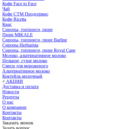
Кофе Face to Face
Чай
Кофе СТМ Продсервис
Кофе Ricetta
Квас
Сиропы, топпинги, пюре
Пюре MIKALE
Сиропы, топпинги, пюре Barline
Сиропы Herbarista
Сиропы, топпинги, пюре Royal Cane
Молоко, альтернативное молоко
Цельное, сухое молоко
Смеси для мороженого
Альтернативное молоко
Коктейль молочный
АКЦИИ
Доставка и оплата
Новости
Рецепты
О нас
О компании
Контакты
Контакты
Заказать звонок
Задать вопрос