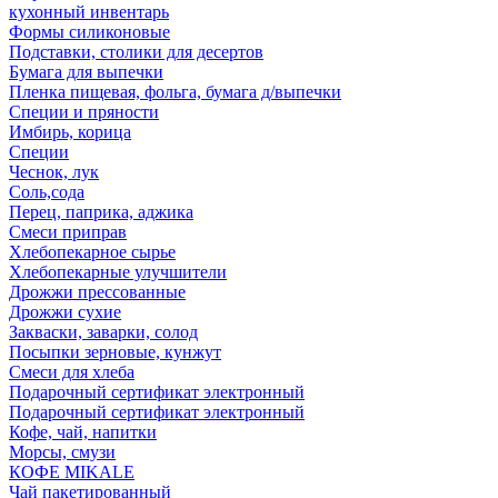
кухонный инвентарь
Формы силиконовые
Подставки, столики для десертов
Бумага для выпечки
Пленка пищевая, фольга, бумага д/выпечки
Специи и пряности
Имбирь, корица
Специи
Чеснок, лук
Соль,сода
Перец, паприка, аджика
Смеси приправ
Хлебопекарное сырье
Хлебопекарные улучшители
Дрожжи прессованные
Дрожжи сухие
Закваски, заварки, солод
Посыпки зерновые, кунжут
Смеси для хлеба
Подарочный сертификат электронный
Подарочный сертификат электронный
Кофе, чай, напитки
Морсы, смузи
КОФЕ MIKALE
Чай пакетированный