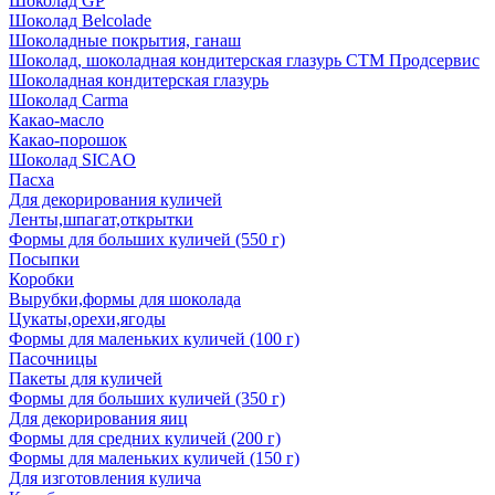
Шоколад GP
Шоколад Belcolade
Шоколадные покрытия, ганаш
Шоколад, шоколадная кондитерская глазурь СТМ Продсервис
Шоколадная кондитерская глазурь
Шоколад Carma
Какао-масло
Какао-порошок
Шоколад SICAO
Пасха
Для декорирования куличей
Ленты,шпагат,открытки
Формы для больших куличей (550 г)
Посыпки
Коробки
Вырубки,формы для шоколада
Цукаты,орехи,ягоды
Формы для маленьких куличей (100 г)
Пасочницы
Пакеты для куличей
Формы для больших куличей (350 г)
Для декорирования яиц
Формы для средних куличей (200 г)
Формы для маленьких куличей (150 г)
Для изготовления кулича