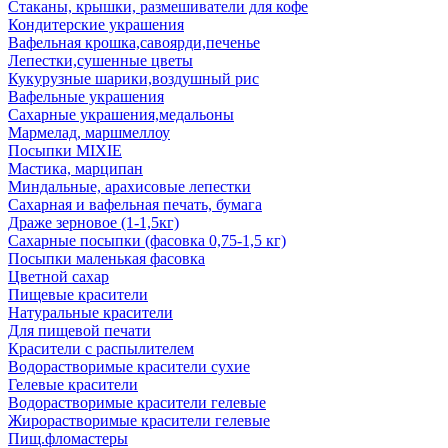
Стаканы, крышки, размешиватели для кофе
Кондитерские украшения
Вафельная крошка,савоярди,печенье
Лепестки,сушенные цветы
Кукурузные шарики,воздушный рис
Вафельные украшения
Сахарные украшения,медальоны
Мармелад, маршмеллоу
Посыпки MIXIE
Мастика, марципан
Миндальные, арахисовые лепестки
Сахарная и вафельная печать, бумага
Драже зерновое (1-1,5кг)
Сахарные посыпки (фасовка 0,75-1,5 кг)
Посыпки маленькая фасовка
Цветной сахар
Пищевые красители
Натуральные красители
Для пищевой печати
Красители с распылителем
Водорастворимые красители сухие
Гелевые красители
Водорастворимые красители гелевые
Жирорастворимые красители гелевые
Пищ.фломастеры