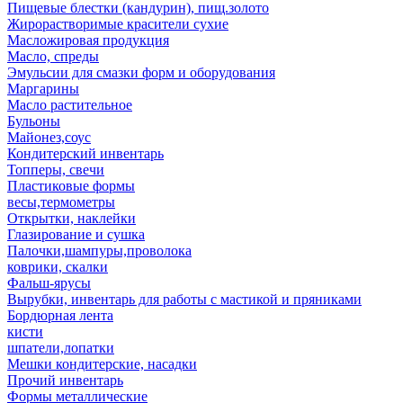
Пищевые блестки (кандурин), пищ.золото
Жирорастворимые красители сухие
Масложировая продукция
Масло, спреды
Эмульсии для смазки форм и оборудования
Маргарины
Масло растительное
Бульоны
Майонез,соус
Кондитерский инвентарь
Топперы, свечи
Пластиковые формы
весы,термометры
Открытки, наклейки
Глазирование и сушка
Палочки,шампуры,проволока
коврики, скалки
Фальш-ярусы
Вырубки, инвентарь для работы с мастикой и пряниками
Бордюрная лента
кисти
шпатели,лопатки
Мешки кондитерские, насадки
Прочий инвентарь
Формы металлические