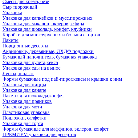
Смеси для крема, безе
Сыр творожный
Упаковка
Упаковка для капкейков и мусс.пирожных
Упаковка для макарон, эклеров,зефира
Упаковка для шоколада, конфет, клубники
Коробки для многоярусных и больших тортов
Пакеты
Порционные десерты
Акриловые, деревянные, ЛХДФ подложки
Бумажный наполнитель, бумажная упаковка
Упаковка для рулета,кекса
Упаковка для еды на вынос
Ленты, шпагат
Формы бумажные под пай-пирог,кексы и крышки к ним
Упаковка для пиццы
Упаковка для канапе
Пакеты для шоколада,конфет
Упаковка для пряников
Упаковка для моти
Пластиковая упаковка
Подложки, салфетки
Упаковка для торта
Формы бумажные для маффинов, эклеров, конфет
ПРЕМИУМ упаковка для десертов