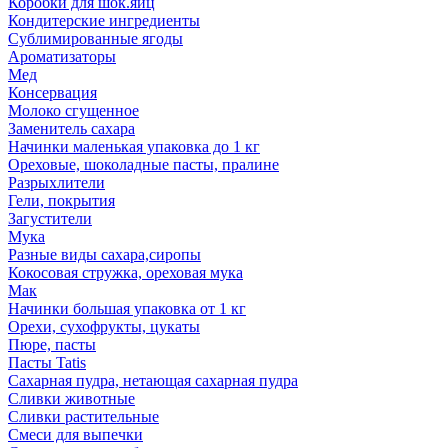
Коробки для шок.яиц
Кондитерские ингредиенты
Сублимированные ягоды
Ароматизаторы
Мед
Консервация
Молоко сгущенное
Заменитель сахара
Начинки маленькая упаковка до 1 кг
Ореховые, шоколадные пасты, пралине
Разрыхлители
Гели, покрытия
Загустители
Мука
Разные виды сахара,сиропы
Кокосовая стружка, ореховая мука
Мак
Начинки большая упаковка от 1 кг
Орехи, сухофрукты, цукаты
Пюре, пасты
Пасты Tatis
Сахарная пудра, нетающая сахарная пудра
Сливки животные
Сливки растительные
Смеси для выпечки