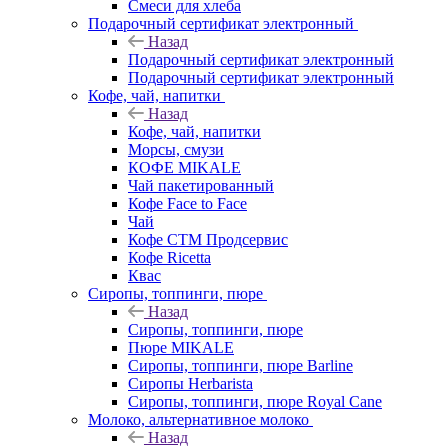
Смеси для хлеба
Подарочный сертификат электронный
Назад
Подарочный сертификат электронный
Подарочный сертификат электронный
Кофе, чай, напитки
Назад
Кофе, чай, напитки
Морсы, смузи
КОФЕ MIKALE
Чай пакетированный
Кофе Face to Face
Чай
Кофе СТМ Продсервис
Кофе Ricetta
Квас
Сиропы, топпинги, пюре
Назад
Сиропы, топпинги, пюре
Пюре MIKALE
Сиропы, топпинги, пюре Barline
Сиропы Herbarista
Сиропы, топпинги, пюре Royal Cane
Молоко, альтернативное молоко
Назад