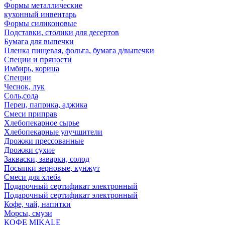
Формы металлические
кухонный инвентарь
Формы силиконовые
Подставки, столики для десертов
Бумага для выпечки
Пленка пищевая, фольга, бумага д/выпечки
Специи и пряности
Имбирь, корица
Специи
Чеснок, лук
Соль,сода
Перец, паприка, аджика
Смеси приправ
Хлебопекарное сырье
Хлебопекарные улучшители
Дрожжи прессованные
Дрожжи сухие
Закваски, заварки, солод
Посыпки зерновые, кунжут
Смеси для хлеба
Подарочный сертификат электронный
Подарочный сертификат электронный
Кофе, чай, напитки
Морсы, смузи
КОФЕ MIKALE