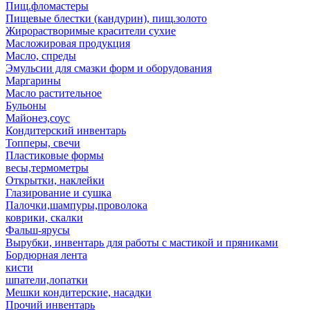
Пищ.фломастеры
Пищевые блестки (кандурин), пищ.золото
Жирорастворимые красители сухие
Масложировая продукция
Масло, спреды
Эмульсии для смазки форм и оборудования
Маргарины
Масло растительное
Бульоны
Майонез,соус
Кондитерский инвентарь
Топперы, свечи
Пластиковые формы
весы,термометры
Открытки, наклейки
Глазирование и сушка
Палочки,шампуры,проволока
коврики, скалки
Фальш-ярусы
Вырубки, инвентарь для работы с мастикой и пряниками
Бордюрная лента
кисти
шпатели,лопатки
Мешки кондитерские, насадки
Прочий инвентарь