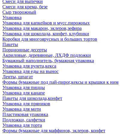
Смеси для выпечки
Смеси для крема, безе
Сыр творожный
Упаковка
Упаковка для капкейков и мусс.пирожных
Упаковка для макарон, эклеров,зефира
Упаковка для шоколада, конфет, клубники
Коробки для многоярусных и больших тортов
Пакеты
Порционные десерты
Акриловые, деревянные, ЛХДФ подложки
Бумажный наполнитель, бумажная упаковка
Упаковка для рулета,кекса
Упаковка для еды на вынос
Ленты, шпагат
Формы бумажные под пай-пирог,кексы и крышки к ним
Упаковка для пиццы
Упаковка для канапе
Пакеты для шоколада,конфет
Упаковка для пряников
Упаковка для моти
Пластиковая упаковка
Подложки, салфетки
Упаковка для торта
Формы бумажные для маффинов, эклеров, конфет