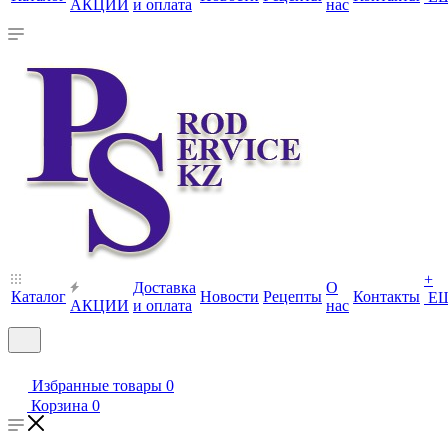
АКЦИИ
и оплата
нас
+
Доставка
О
Каталог
Новости
Рецепты
Контакты
Е
АКЦИИ
и оплата
нас
Избранные товары
0
Корзина
0