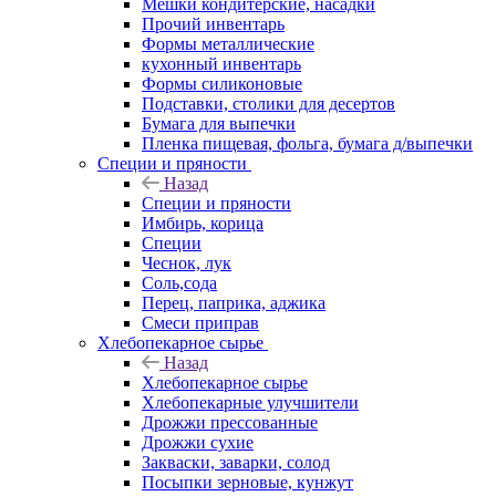
Мешки кондитерские, насадки
Прочий инвентарь
Формы металлические
кухонный инвентарь
Формы силиконовые
Подставки, столики для десертов
Бумага для выпечки
Пленка пищевая, фольга, бумага д/выпечки
Специи и пряности
Назад
Специи и пряности
Имбирь, корица
Специи
Чеснок, лук
Соль,сода
Перец, паприка, аджика
Смеси приправ
Хлебопекарное сырье
Назад
Хлебопекарное сырье
Хлебопекарные улучшители
Дрожжи прессованные
Дрожжи сухие
Закваски, заварки, солод
Посыпки зерновые, кунжут