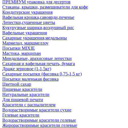
ПРЕМИУМ упаковка для десертов
Стаканы, крышки, размешиватели для кофе
Кондитерские украшения
Вафельная крошка,савоярди,печенье
Лепестки,сушенные цветы
Кукурузные шарики,воздушный рис
Вафельные украшения
Сахарные украшения,медальоны
Мармелад, маршмеллоу
Посыпки MIXIE
Мастика, марципан
Миндальные, арахисовые лепестки
Сахарная и вафельная печать, бумага
Драже зерновое (1-1,5кг)
Сахарные посыпки (фасовка 0,75-1,5 кг)
Посыпки маленькая фасовка
Цветной сахар
Пищевые красители
Натуральные красители
Для пищевой печати
Красители с распылителем
Водорастворимые красители сухие
Гелевые красители
Водорастворимые красители гелевые
Жирорастворимые красители гелевые