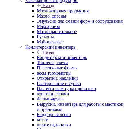
Масложировая продукция
Назад
Масложировая продукция
Масло, спреды
Эмульсии для смазки форм и оборудования
Маргарины
Масло растительное
Бульоны
Майонез,соус
Кондитерский инвентарь
Назад
Кондитерский инвентарь
Топперы, свечи
Пластиковые формы
весы,термометры
Открытки, наклейки
Глазирование и сушка
Палочки,шампуры,проволока
коврики, скалки
Фальш-ярусы
Вырубки, инвентарь для работы с мастикой
и пряниками
Бордюрная лента
кисти
шпатели,лопатки