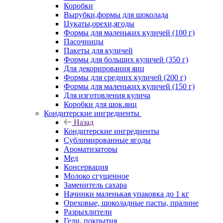
Коробки
Вырубки,формы для шоколада
Цукаты,орехи,ягоды
Формы для маленьких куличей (100 г)
Пасочницы
Пакеты для куличей
Формы для больших куличей (350 г)
Для декорирования яиц
Формы для средних куличей (200 г)
Формы для маленьких куличей (150 г)
Для изготовления кулича
Коробки для шок.яиц
Кондитерские ингредиенты
Назад
Кондитерские ингредиенты
Сублимированные ягоды
Ароматизаторы
Мед
Консервация
Молоко сгущенное
Заменитель сахара
Начинки маленькая упаковка до 1 кг
Ореховые, шоколадные пасты, пралине
Разрыхлители
Гели, покрытия