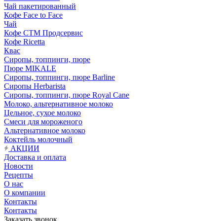
Чай пакетированный
Кофе Face to Face
Чай
Кофе СТМ Продсервис
Кофе Ricetta
Квас
Сиропы, топпинги, пюре
Пюре MIKALE
Сиропы, топпинги, пюре Barline
Сиропы Herbarista
Сиропы, топпинги, пюре Royal Cane
Молоко, альтернативное молоко
Цельное, сухое молоко
Смеси для мороженого
Альтернативное молоко
Коктейль молочный
АКЦИИ
Доставка и оплата
Новости
Рецепты
О нас
О компании
Контакты
Контакты
Заказать звонок