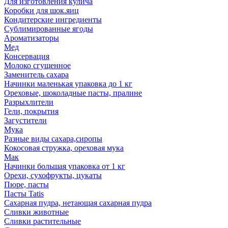
Для изготовления кулича
Коробки для шок.яиц
Кондитерские ингредиенты
Сублимированные ягоды
Ароматизаторы
Мед
Консервация
Молоко сгущенное
Заменитель сахара
Начинки маленькая упаковка до 1 кг
Ореховые, шоколадные пасты, пралине
Разрыхлители
Гели, покрытия
Загустители
Мука
Разные виды сахара,сиропы
Кокосовая стружка, ореховая мука
Мак
Начинки большая упаковка от 1 кг
Орехи, сухофрукты, цукаты
Пюре, пасты
Пасты Tatis
Сахарная пудра, нетающая сахарная пудра
Сливки животные
Сливки растительные