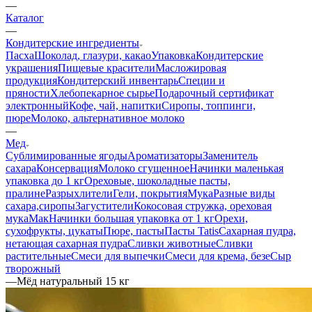
—
Каталог
—
Кондитерские ингредиенты
Пасха
Шоколад, глазури, какао
Упаковка
Кондитерские
украшения
Пищевые красители
Масложировая
продукция
Кондитерский инвентарь
Специи и
пряности
Хлебопекарное сырье
Подарочный сертификат
электронный
Кофе, чай, напитки
Сиропы, топпинги,
пюре
Молоко, альтернативное молоко
—
Мед
Сублимированные ягоды
Ароматизаторы
Заменитель
сахара
Консервация
Молоко сгущенное
Начинки маленькая
упаковка до 1 кг
Ореховые, шоколадные пасты,
пралине
Разрыхлители
Гели, покрытия
Мука
Разные виды
сахара,сиропы
Загустители
Кокосовая стружка, ореховая
мука
Мак
Начинки большая упаковка от 1 кг
Орехи,
сухофрукты, цукаты
Пюре, пасты
Пасты Tatis
Сахарная пудра,
нетающая сахарная пудра
Сливки животные
Сливки
растительные
Смеси для выпечки
Смеси для крема, безе
Сыр
творожный
—
Мёд натуральный 15 кг