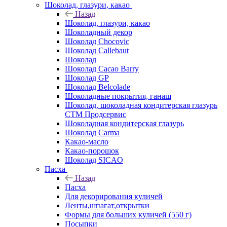
Шоколад, глазури, какао
Назад
Шоколад, глазури, какао
Шоколадный декор
Шоколад Chocovic
Шоколад Callebaut
Шоколад
Шоколад Cacao Barry
Шоколад GP
Шоколад Belcolade
Шоколадные покрытия, ганаш
Шоколад, шоколадная кондитерская глазурь
СТМ Продсервис
Шоколадная кондитерская глазурь
Шоколад Carma
Какао-масло
Какао-порошок
Шоколад SICAO
Пасха
Назад
Пасха
Для декорирования куличей
Ленты,шпагат,открытки
Формы для больших куличей (550 г)
Посыпки