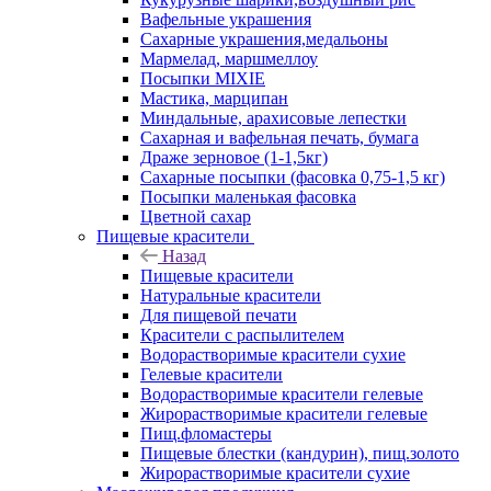
Вафельные украшения
Сахарные украшения,медальоны
Мармелад, маршмеллоу
Посыпки MIXIE
Мастика, марципан
Миндальные, арахисовые лепестки
Сахарная и вафельная печать, бумага
Драже зерновое (1-1,5кг)
Сахарные посыпки (фасовка 0,75-1,5 кг)
Посыпки маленькая фасовка
Цветной сахар
Пищевые красители
Назад
Пищевые красители
Натуральные красители
Для пищевой печати
Красители с распылителем
Водорастворимые красители сухие
Гелевые красители
Водорастворимые красители гелевые
Жирорастворимые красители гелевые
Пищ.фломастеры
Пищевые блестки (кандурин), пищ.золото
Жирорастворимые красители сухие