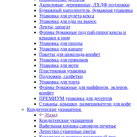
Акриловые, деревянные, ЛХДФ подложки
Бумажный наполнитель, бумажная упаковка
Упаковка для рулета,кекса
Упаковка для еды на вынос
Ленты, шпагат
Формы бумажные под пай-пирог,кексы и
крышки к ним
Упаковка для пиццы
Упаковка для канапе
Пакеты для шоколада,конфет
Упаковка для пряников
Упаковка для моти
Пластиковая упаковка
Подложки, салфетки
Упаковка для торта
Формы бумажные для маффинов, эклеров,
конфет
ПРЕМИУМ упаковка для десертов
Стаканы, крышки, размешиватели для кофе
Кондитерские украшения
Назад
Кондитерские украшения
Вафельная крошка,савоярди,печенье
Лепестки,сушенные цветы
Кукурузные шарики,воздушный рис