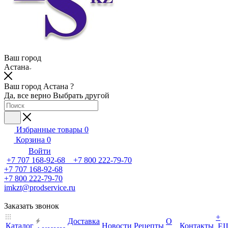
Ваш город
Астана
Ваш город Астана ?
Да, все верно
Выбрать другой
Избранные товары
0
Корзина
0
Войти
+7 707 168-92-68 +7 800 222-79-70
+7 707 168-92-68
+7 800 222-79-70
imkzt@prodservice.ru
Заказать звонок
+
Доставка
О
Каталог
Новости
Рецепты
Контакты
Е