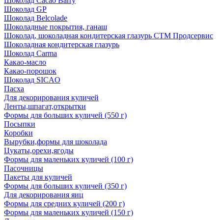
Шоколад Cacao Barry
Шоколад GP
Шоколад Belcolade
Шоколадные покрытия, ганаш
Шоколад, шоколадная кондитерская глазурь СТМ Продсервис
Шоколадная кондитерская глазурь
Шоколад Carma
Какао-масло
Какао-порошок
Шоколад SICAO
Пасха
Для декорирования куличей
Ленты,шпагат,открытки
Формы для больших куличей (550 г)
Посыпки
Коробки
Вырубки,формы для шоколада
Цукаты,орехи,ягоды
Формы для маленьких куличей (100 г)
Пасочницы
Пакеты для куличей
Формы для больших куличей (350 г)
Для декорирования яиц
Формы для средних куличей (200 г)
Формы для маленьких куличей (150 г)