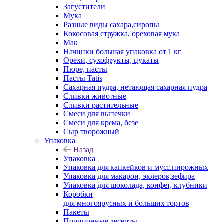
Загустители
Мука
Разные виды сахара,сиропы
Кокосовая стружка, ореховая мука
Мак
Начинки большая упаковка от 1 кг
Орехи, сухофрукты, цукаты
Пюре, пасты
Пасты Tatis
Сахарная пудра, нетающая сахарная пудра
Сливки животные
Сливки растительные
Смеси для выпечки
Смеси для крема, безе
Сыр творожный
Упаковка
Назад
Упаковка
Упаковка для капкейков и мусс.пирожных
Упаковка для макарон, эклеров,зефира
Упаковка для шоколада, конфет, клубники
Коробки
для многоярусных и больших тортов
Пакеты
Порционные десерты