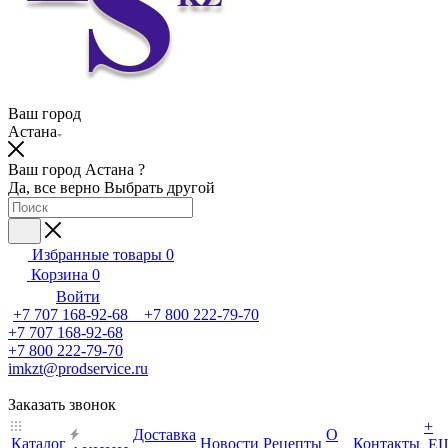
Ваш город
Астана
Ваш город Астана ?
Да, все верно
Выбрать другой
Избранные товары
0
Корзина
0
Войти
+7 707 168-92-68 +7 800 222-79-70
+7 707 168-92-68
+7 800 222-79-70
imkzt@prodservice.ru
Заказать звонок
+
Доставка
О
Каталог
Новости
Рецепты
Контакты
Е