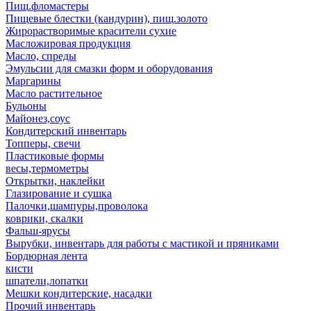
Пищ.фломастеры
Пищевые блестки (кандурин), пищ.золото
Жирорастворимые красители сухие
Масложировая продукция
Масло, спреды
Эмульсии для смазки форм и оборудования
Маргарины
Масло растительное
Бульоны
Майонез,соус
Кондитерский инвентарь
Топперы, свечи
Пластиковые формы
весы,термометры
Открытки, наклейки
Глазирование и сушка
Палочки,шампуры,проволока
коврики, скалки
Фальш-ярусы
Вырубки, инвентарь для работы с мастикой и пряниками
Бордюрная лента
кисти
шпатели,лопатки
Мешки кондитерские, насадки
Прочий инвентарь