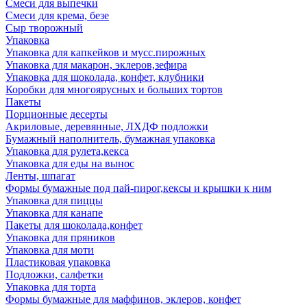
Смеси для выпечки
Смеси для крема, безе
Сыр творожный
Упаковка
Упаковка для капкейков и мусс.пирожных
Упаковка для макарон, эклеров,зефира
Упаковка для шоколада, конфет, клубники
Коробки для многоярусных и больших тортов
Пакеты
Порционные десерты
Акриловые, деревянные, ЛХДФ подложки
Бумажный наполнитель, бумажная упаковка
Упаковка для рулета,кекса
Упаковка для еды на вынос
Ленты, шпагат
Формы бумажные под пай-пирог,кексы и крышки к ним
Упаковка для пиццы
Упаковка для канапе
Пакеты для шоколада,конфет
Упаковка для пряников
Упаковка для моти
Пластиковая упаковка
Подложки, салфетки
Упаковка для торта
Формы бумажные для маффинов, эклеров, конфет