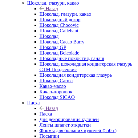
Шоколад, глазури, какао
Назад
Шоколад, глазури, какао
Шоколадный декор
Шоколад Chocovic
Шоколад Callebaut
Шоколад
Шоколад Cacao Barry
Шоколад GP
Шоколад Belcolade
Шоколадные покрытия, ганаш
Шоколад, шоколадная кондитерская глазурь
СТМ Продсервис
Шоколадная кондитерская глазурь
Шоколад Carma
Какао-масло
Какао-порошок
Шоколад SICAO
Пасха
Назад
Пасха
Для декорирования куличей
Ленты,шпагат,открытки
Формы для больших куличей (550 г)
Посыпки