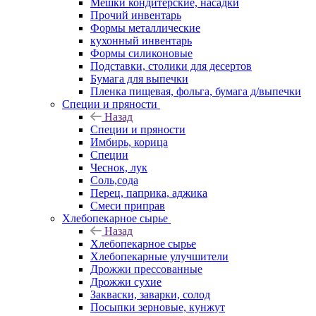
Мешки кондитерские, насадки
Прочий инвентарь
Формы металлические
кухонный инвентарь
Формы силиконовые
Подставки, столики для десертов
Бумага для выпечки
Пленка пищевая, фольга, бумага д/выпечки
Специи и пряности
Назад
Специи и пряности
Имбирь, корица
Специи
Чеснок, лук
Соль,сода
Перец, паприка, аджика
Смеси приправ
Хлебопекарное сырье
Назад
Хлебопекарное сырье
Хлебопекарные улучшители
Дрожжи прессованные
Дрожжи сухие
Закваски, заварки, солод
Посыпки зерновые, кунжут