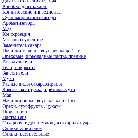
Для изготовления кулича
Коробки для шок.яиц
Кондитерские ингредиенты
Сублимированные ягоды
Ароматизаторы
Мед
Консервация
Молоко сгущенное
Заменитель сахара
Начинки маленькая упаковка до 1 кг
Ореховые, шоколадные пасты, пралине
Разрыхлители
Гели, покрытия
Загустители
Мука
Разные виды сахара,сиропы
Кокосовая стружка, ореховая мука
Мак
Начинки большая упаковка от 1 кг
Орехи, сухофрукты, цукаты
Пюре, пасты
Пасты Tatis
Сахарная пудра, нетающая сахарная пудра
Сливки животные
Сливки растительные