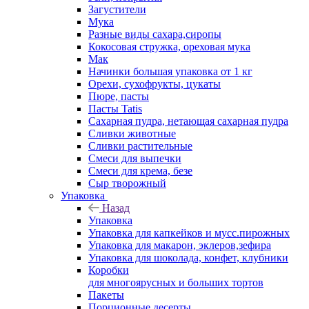
Загустители
Мука
Разные виды сахара,сиропы
Кокосовая стружка, ореховая мука
Мак
Начинки большая упаковка от 1 кг
Орехи, сухофрукты, цукаты
Пюре, пасты
Пасты Tatis
Сахарная пудра, нетающая сахарная пудра
Сливки животные
Сливки растительные
Смеси для выпечки
Смеси для крема, безе
Сыр творожный
Упаковка
Назад
Упаковка
Упаковка для капкейков и мусс.пирожных
Упаковка для макарон, эклеров,зефира
Упаковка для шоколада, конфет, клубники
Коробки
для многоярусных и больших тортов
Пакеты
Порционные десерты