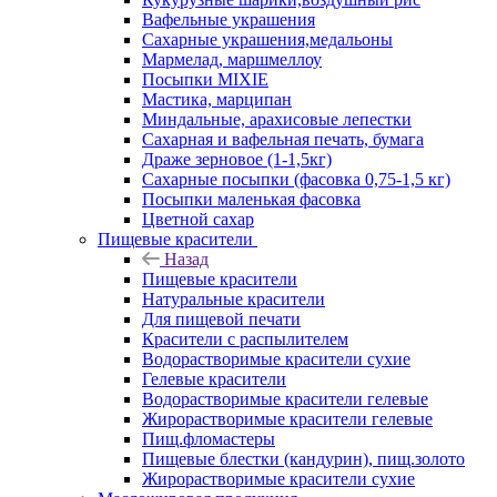
Вафельные украшения
Сахарные украшения,медальоны
Мармелад, маршмеллоу
Посыпки MIXIE
Мастика, марципан
Миндальные, арахисовые лепестки
Сахарная и вафельная печать, бумага
Драже зерновое (1-1,5кг)
Сахарные посыпки (фасовка 0,75-1,5 кг)
Посыпки маленькая фасовка
Цветной сахар
Пищевые красители
Назад
Пищевые красители
Натуральные красители
Для пищевой печати
Красители с распылителем
Водорастворимые красители сухие
Гелевые красители
Водорастворимые красители гелевые
Жирорастворимые красители гелевые
Пищ.фломастеры
Пищевые блестки (кандурин), пищ.золото
Жирорастворимые красители сухие