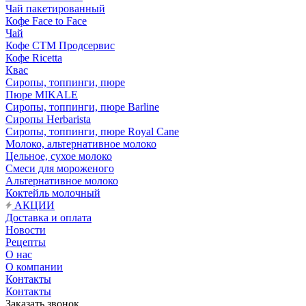
Чай пакетированный
Кофе Face to Face
Чай
Кофе СТМ Продсервис
Кофе Ricetta
Квас
Сиропы, топпинги, пюре
Пюре MIKALE
Сиропы, топпинги, пюре Barline
Сиропы Herbarista
Сиропы, топпинги, пюре Royal Cane
Молоко, альтернативное молоко
Цельное, сухое молоко
Смеси для мороженого
Альтернативное молоко
Коктейль молочный
АКЦИИ
Доставка и оплата
Новости
Рецепты
О нас
О компании
Контакты
Контакты
Заказать звонок