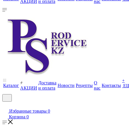
АКЦИИ
и оплата
нас
+
Доставка
О
Каталог
Новости
Рецепты
Контакты
Е
АКЦИИ
и оплата
нас
Избранные товары
0
Корзина
0