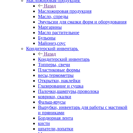
Масложировая продукция
Назад
Масложировая продукция
Масло, спреды
Эмульсии для смазки форм и оборудования
Маргарины
Масло растительное
Бульоны
Майонез,соус
Кондитерский инвентарь
Назад
Кондитерский инвентарь
Топперы, свечи
Пластиковые формы
весы,термометры
Открытки, наклейки
Глазирование и сушка
Палочки,шампуры,проволока
коврики, скалки
Фальш-ярусы
Вырубки, инвентарь для работы с мастикой
и пряниками
Бордюрная лента
кисти
шпатели,лопатки