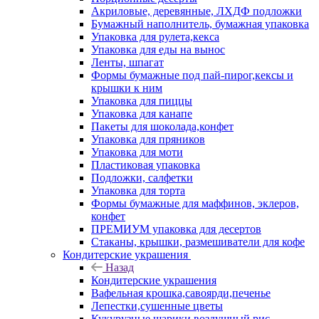
Акриловые, деревянные, ЛХДФ подложки
Бумажный наполнитель, бумажная упаковка
Упаковка для рулета,кекса
Упаковка для еды на вынос
Ленты, шпагат
Формы бумажные под пай-пирог,кексы и
крышки к ним
Упаковка для пиццы
Упаковка для канапе
Пакеты для шоколада,конфет
Упаковка для пряников
Упаковка для моти
Пластиковая упаковка
Подложки, салфетки
Упаковка для торта
Формы бумажные для маффинов, эклеров,
конфет
ПРЕМИУМ упаковка для десертов
Стаканы, крышки, размешиватели для кофе
Кондитерские украшения
Назад
Кондитерские украшения
Вафельная крошка,савоярди,печенье
Лепестки,сушенные цветы
Кукурузные шарики,воздушный рис