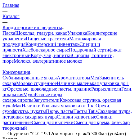
Главная
—
Каталог
—
Кондитерские ингредиенты
Пасха
Шоколад, глазури, какао
Упаковка
Кондитерские
украшения
Пищевые красители
Масложировая
продукция
Кондитерский инвентарь
Специи и
пряности
Хлебопекарное сырье
Подарочный сертификат
электронный
Кофе, чай, напитки
Сиропы, топпинги,
пюре
Молоко, альтернативное молоко
—
Консервация
Сублимированные ягоды
Ароматизаторы
Мед
Заменитель
сахара
Молоко сгущенное
Начинки маленькая упаковка до 1
кг
Ореховые, шоколадные пасты, пралине
Разрыхлители
Гели,
покрытия
Мука
Разные виды
сахара,сиропы
Загустители
Кокосовая стружка, ореховая
мука
Мак
Начинки большая упаковка от 1 кг
Орехи,
сухофрукты, цукаты
Пюре, пасты
Пасты Tatis
Сахарная пудра,
нетающая сахарная пудра
Сливки животные
Сливки
растительные
Смеси для выпечки
Смеси для крема, безе
Сыр
творожный
—
Огурчики "С-С" 9-12см марин. хр. ж/б 3000мл (уп/4шт)