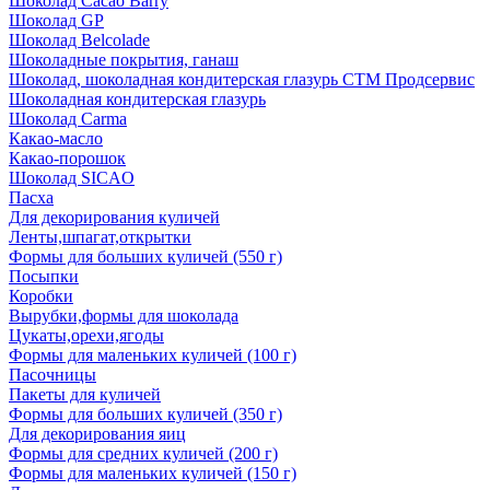
Шоколад Cacao Barry
Шоколад GP
Шоколад Belcolade
Шоколадные покрытия, ганаш
Шоколад, шоколадная кондитерская глазурь СТМ Продсервис
Шоколадная кондитерская глазурь
Шоколад Carma
Какао-масло
Какао-порошок
Шоколад SICAO
Пасха
Для декорирования куличей
Ленты,шпагат,открытки
Формы для больших куличей (550 г)
Посыпки
Коробки
Вырубки,формы для шоколада
Цукаты,орехи,ягоды
Формы для маленьких куличей (100 г)
Пасочницы
Пакеты для куличей
Формы для больших куличей (350 г)
Для декорирования яиц
Формы для средних куличей (200 г)
Формы для маленьких куличей (150 г)