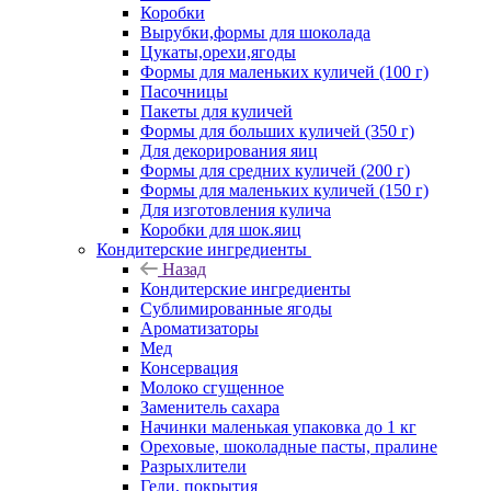
Коробки
Вырубки,формы для шоколада
Цукаты,орехи,ягоды
Формы для маленьких куличей (100 г)
Пасочницы
Пакеты для куличей
Формы для больших куличей (350 г)
Для декорирования яиц
Формы для средних куличей (200 г)
Формы для маленьких куличей (150 г)
Для изготовления кулича
Коробки для шок.яиц
Кондитерские ингредиенты
Назад
Кондитерские ингредиенты
Сублимированные ягоды
Ароматизаторы
Мед
Консервация
Молоко сгущенное
Заменитель сахара
Начинки маленькая упаковка до 1 кг
Ореховые, шоколадные пасты, пралине
Разрыхлители
Гели, покрытия