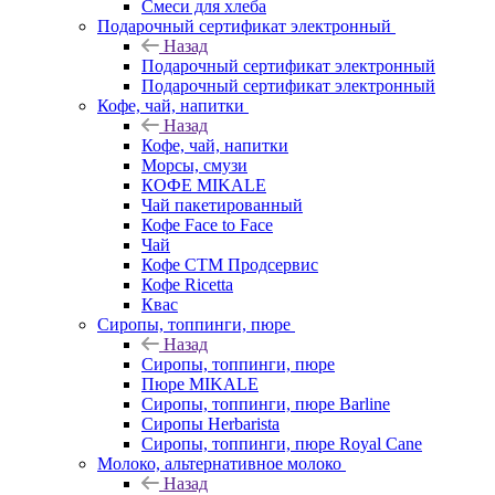
Смеси для хлеба
Подарочный сертификат электронный
Назад
Подарочный сертификат электронный
Подарочный сертификат электронный
Кофе, чай, напитки
Назад
Кофе, чай, напитки
Морсы, смузи
КОФЕ MIKALE
Чай пакетированный
Кофе Face to Face
Чай
Кофе СТМ Продсервис
Кофе Ricetta
Квас
Сиропы, топпинги, пюре
Назад
Сиропы, топпинги, пюре
Пюре MIKALE
Сиропы, топпинги, пюре Barline
Сиропы Herbarista
Сиропы, топпинги, пюре Royal Cane
Молоко, альтернативное молоко
Назад