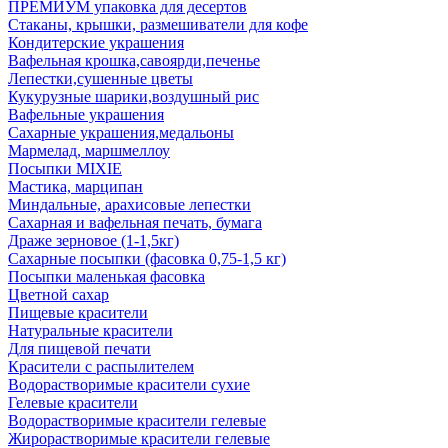
ПРЕМИУМ упаковка для десертов
Стаканы, крышки, размешиватели для кофе
Кондитерские украшения
Вафельная крошка,савоярди,печенье
Лепестки,сушенные цветы
Кукурузные шарики,воздушный рис
Вафельные украшения
Сахарные украшения,медальоны
Мармелад, маршмеллоу
Посыпки MIXIE
Мастика, марципан
Миндальные, арахисовые лепестки
Сахарная и вафельная печать, бумага
Драже зерновое (1-1,5кг)
Сахарные посыпки (фасовка 0,75-1,5 кг)
Посыпки маленькая фасовка
Цветной сахар
Пищевые красители
Натуральные красители
Для пищевой печати
Красители с распылителем
Водорастворимые красители сухие
Гелевые красители
Водорастворимые красители гелевые
Жирорастворимые красители гелевые