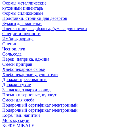
Формы металлические
кухонный инвентарь
Формы силиконовые
Подставки, столики для десертов
Бумага для выпечки
Пленка пищевая, фольга, бумага д/выпечки
Специи и пряности
Имбирь, корица
Специи
Чеснок, лук
Соль,сода
Перец, паприка, аджика
Смеси приправ
Хлебопекарное сырье
Хлебопекарные улучшители
Дрожжи прессованные
Дрожжи сухие
Закваски, заварки, солод
Посыпки зерновые, кунжут
Смеси для хлеба
Подарочный сертификат электронный
Подарочный сертификат электронный
Кофе, чай, напитки
Морсы, смузи
КОФЕ MIKALE