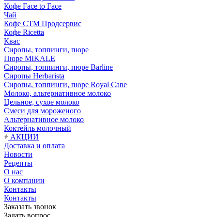
Кофе Face to Face
Чай
Кофе СТМ Продсервис
Кофе Ricetta
Квас
Сиропы, топпинги, пюре
Пюре MIKALE
Сиропы, топпинги, пюре Barline
Сиропы Herbarista
Сиропы, топпинги, пюре Royal Cane
Молоко, альтернативное молоко
Цельное, сухое молоко
Смеси для мороженого
Альтернативное молоко
Коктейль молочный
АКЦИИ
Доставка и оплата
Новости
Рецепты
О нас
О компании
Контакты
Контакты
Заказать звонок
Задать вопрос