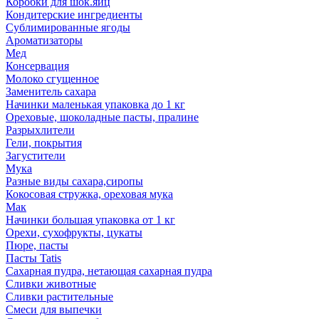
Коробки для шок.яиц
Кондитерские ингредиенты
Сублимированные ягоды
Ароматизаторы
Мед
Консервация
Молоко сгущенное
Заменитель сахара
Начинки маленькая упаковка до 1 кг
Ореховые, шоколадные пасты, пралине
Разрыхлители
Гели, покрытия
Загустители
Мука
Разные виды сахара,сиропы
Кокосовая стружка, ореховая мука
Мак
Начинки большая упаковка от 1 кг
Орехи, сухофрукты, цукаты
Пюре, пасты
Пасты Tatis
Сахарная пудра, нетающая сахарная пудра
Сливки животные
Сливки растительные
Смеси для выпечки