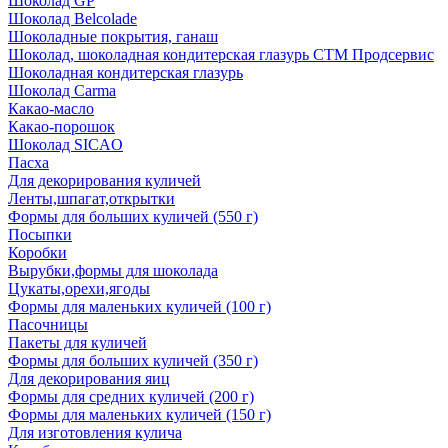
Шоколад GP
Шоколад Belcolade
Шоколадные покрытия, ганаш
Шоколад, шоколадная кондитерская глазурь СТМ Продсервис
Шоколадная кондитерская глазурь
Шоколад Carma
Какао-масло
Какао-порошок
Шоколад SICAO
Пасха
Для декорирования куличей
Ленты,шпагат,открытки
Формы для больших куличей (550 г)
Посыпки
Коробки
Вырубки,формы для шоколада
Цукаты,орехи,ягоды
Формы для маленьких куличей (100 г)
Пасочницы
Пакеты для куличей
Формы для больших куличей (350 г)
Для декорирования яиц
Формы для средних куличей (200 г)
Формы для маленьких куличей (150 г)
Для изготовления кулича