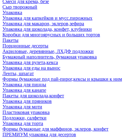
Смеси для крема, безе
Сыр творожный
Упаковка
Упаковка для капкейков и мусс.пирожных
Упаковка для макарон, эклеров,зефира
Упаковка для шоколада, конфет, клубники
Коробки для многоярусных и больших тортов
Пакеты
Порционные десерты
Акриловые, деревянные, ЛХДФ подложки
Бумажный наполнитель, бумажная упаковка
Упаковка для рулета,кекса
Упаковка для еды на вынос
Ленты, шпагат
Формы бумажные под пай-пирог,кексы и крышки к ним
Упаковка для пиццы
Упаковка для канапе
Пакеты для шоколада,конфет
Упаковка для пряников
Упаковка для моти
Пластиковая упаковка
Подложки, салфетки
Упаковка для торта
Формы бумажные для маффинов, эклеров, конфет
ПРЕМИУМ упаковка для десертов