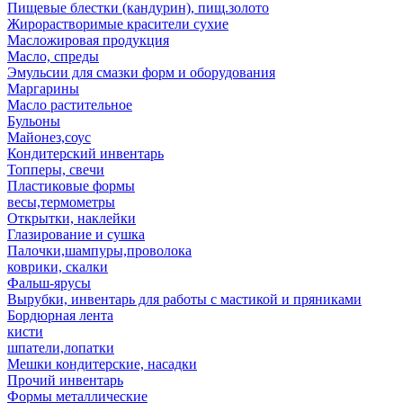
Пищевые блестки (кандурин), пищ.золото
Жирорастворимые красители сухие
Масложировая продукция
Масло, спреды
Эмульсии для смазки форм и оборудования
Маргарины
Масло растительное
Бульоны
Майонез,соус
Кондитерский инвентарь
Топперы, свечи
Пластиковые формы
весы,термометры
Открытки, наклейки
Глазирование и сушка
Палочки,шампуры,проволока
коврики, скалки
Фальш-ярусы
Вырубки, инвентарь для работы с мастикой и пряниками
Бордюрная лента
кисти
шпатели,лопатки
Мешки кондитерские, насадки
Прочий инвентарь
Формы металлические