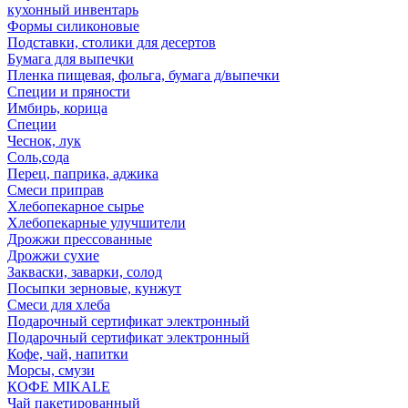
кухонный инвентарь
Формы силиконовые
Подставки, столики для десертов
Бумага для выпечки
Пленка пищевая, фольга, бумага д/выпечки
Специи и пряности
Имбирь, корица
Специи
Чеснок, лук
Соль,сода
Перец, паприка, аджика
Смеси приправ
Хлебопекарное сырье
Хлебопекарные улучшители
Дрожжи прессованные
Дрожжи сухие
Закваски, заварки, солод
Посыпки зерновые, кунжут
Смеси для хлеба
Подарочный сертификат электронный
Подарочный сертификат электронный
Кофе, чай, напитки
Морсы, смузи
КОФЕ MIKALE
Чай пакетированный