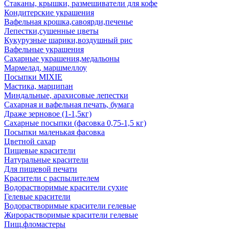
Стаканы, крышки, размешиватели для кофе
Кондитерские украшения
Вафельная крошка,савоярди,печенье
Лепестки,сушенные цветы
Кукурузные шарики,воздушный рис
Вафельные украшения
Сахарные украшения,медальоны
Мармелад, маршмеллоу
Посыпки MIXIE
Мастика, марципан
Миндальные, арахисовые лепестки
Сахарная и вафельная печать, бумага
Драже зерновое (1-1,5кг)
Сахарные посыпки (фасовка 0,75-1,5 кг)
Посыпки маленькая фасовка
Цветной сахар
Пищевые красители
Натуральные красители
Для пищевой печати
Красители с распылителем
Водорастворимые красители сухие
Гелевые красители
Водорастворимые красители гелевые
Жирорастворимые красители гелевые
Пищ.фломастеры