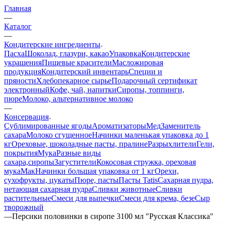
Главная
—
Каталог
—
Кондитерские ингредиенты
Пасха
Шоколад, глазури, какао
Упаковка
Кондитерские
украшения
Пищевые красители
Масложировая
продукция
Кондитерский инвентарь
Специи и
пряности
Хлебопекарное сырье
Подарочный сертификат
электронный
Кофе, чай, напитки
Сиропы, топпинги,
пюре
Молоко, альтернативное молоко
—
Консервация
Сублимированные ягоды
Ароматизаторы
Мед
Заменитель
сахара
Молоко сгущенное
Начинки маленькая упаковка до 1
кг
Ореховые, шоколадные пасты, пралине
Разрыхлители
Гели,
покрытия
Мука
Разные виды
сахара,сиропы
Загустители
Кокосовая стружка, ореховая
мука
Мак
Начинки большая упаковка от 1 кг
Орехи,
сухофрукты, цукаты
Пюре, пасты
Пасты Tatis
Сахарная пудра,
нетающая сахарная пудра
Сливки животные
Сливки
растительные
Смеси для выпечки
Смеси для крема, безе
Сыр
творожный
—
Персики половинки в сиропе 3100 мл "Русская Классика"