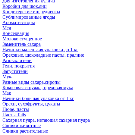
Для изготовления кулича
Коробки для шок.яиц
Кондитерские ингредиенты
Сублимированные ягоды
Ароматизаторы
Мед
Консервация
Молоко сгущенное
Заменитель сахара
Начинки маленькая упаковка до 1 кг
Ореховые, шоколадные пасты, пралине
Разрыхлители
Гели, покрытия
Загустители
Мука
Разные виды сахара,сиропы
Кокосовая стружка, ореховая мука
Мак
Начинки большая упаковка от 1 кг
Орехи, сухофрукты, цукаты
Пюре, пасты
Пасты Tatis
Сахарная пудра, нетающая сахарная пудра
Сливки животные
Сливки растительные