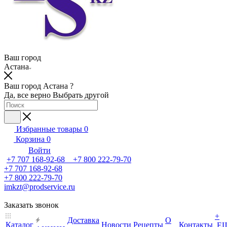
Ваш город
Астана
Ваш город Астана ?
Да, все верно
Выбрать другой
Избранные товары
0
Корзина
0
Войти
+7 707 168-92-68 +7 800 222-79-70
+7 707 168-92-68
+7 800 222-79-70
imkzt@prodservice.ru
Заказать звонок
+
Доставка
О
Каталог
Новости
Рецепты
Контакты
Е