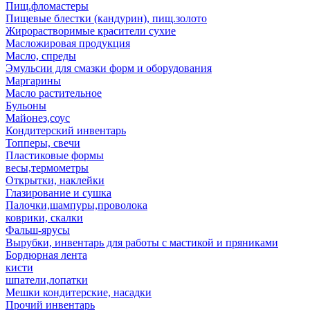
Пищ.фломастеры
Пищевые блестки (кандурин), пищ.золото
Жирорастворимые красители сухие
Масложировая продукция
Масло, спреды
Эмульсии для смазки форм и оборудования
Маргарины
Масло растительное
Бульоны
Майонез,соус
Кондитерский инвентарь
Топперы, свечи
Пластиковые формы
весы,термометры
Открытки, наклейки
Глазирование и сушка
Палочки,шампуры,проволока
коврики, скалки
Фальш-ярусы
Вырубки, инвентарь для работы с мастикой и пряниками
Бордюрная лента
кисти
шпатели,лопатки
Мешки кондитерские, насадки
Прочий инвентарь