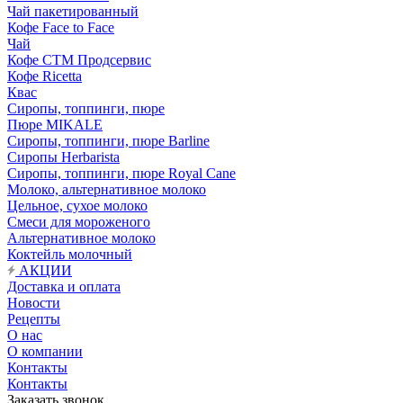
Чай пакетированный
Кофе Face to Face
Чай
Кофе СТМ Продсервис
Кофе Ricetta
Квас
Сиропы, топпинги, пюре
Пюре MIKALE
Сиропы, топпинги, пюре Barline
Сиропы Herbarista
Сиропы, топпинги, пюре Royal Cane
Молоко, альтернативное молоко
Цельное, сухое молоко
Смеси для мороженого
Альтернативное молоко
Коктейль молочный
АКЦИИ
Доставка и оплата
Новости
Рецепты
О нас
О компании
Контакты
Контакты
Заказать звонок