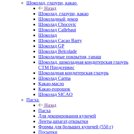
Шоколад, глазури, какао
Назад
Шоколад, глазури, какао
Шоколадный декор
Шоколад Chocovic
Шоколад Callebaut
Шоколад
Шоколад Cacao Barry
Шоколад GP
Шоколад Belcolade
Шоколадные покрытия, ганаш
Шоколад, шоколадная кондитерская глазурь
СТМ Продсервис
Шоколадная кондитерская глазурь
Шоколад Carma
Какао-масло
Какао-порошок
Шоколад SICAO
Пасха
Назад
Пасха
Для декорирования куличей
Ленты,шпагат,открытки
Формы для больших куличей (550 г)
Посыпки