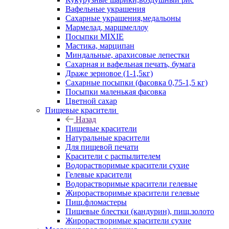
Вафельные украшения
Сахарные украшения,медальоны
Мармелад, маршмеллоу
Посыпки MIXIE
Мастика, марципан
Миндальные, арахисовые лепестки
Сахарная и вафельная печать, бумага
Драже зерновое (1-1,5кг)
Сахарные посыпки (фасовка 0,75-1,5 кг)
Посыпки маленькая фасовка
Цветной сахар
Пищевые красители
Назад
Пищевые красители
Натуральные красители
Для пищевой печати
Красители с распылителем
Водорастворимые красители сухие
Гелевые красители
Водорастворимые красители гелевые
Жирорастворимые красители гелевые
Пищ.фломастеры
Пищевые блестки (кандурин), пищ.золото
Жирорастворимые красители сухие