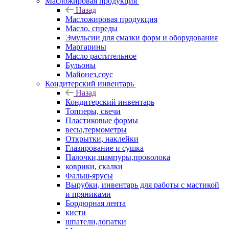
Масложировая продукция
Назад
Масложировая продукция
Масло, спреды
Эмульсии для смазки форм и оборудования
Маргарины
Масло растительное
Бульоны
Майонез,соус
Кондитерский инвентарь
Назад
Кондитерский инвентарь
Топперы, свечи
Пластиковые формы
весы,термометры
Открытки, наклейки
Глазирование и сушка
Палочки,шампуры,проволока
коврики, скалки
Фальш-ярусы
Вырубки, инвентарь для работы с мастикой
и пряниками
Бордюрная лента
кисти
шпатели,лопатки