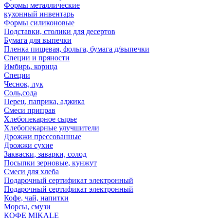
Формы металлические
кухонный инвентарь
Формы силиконовые
Подставки, столики для десертов
Бумага для выпечки
Пленка пищевая, фольга, бумага д/выпечки
Специи и пряности
Имбирь, корица
Специи
Чеснок, лук
Соль,сода
Перец, паприка, аджика
Смеси приправ
Хлебопекарное сырье
Хлебопекарные улучшители
Дрожжи прессованные
Дрожжи сухие
Закваски, заварки, солод
Посыпки зерновые, кунжут
Смеси для хлеба
Подарочный сертификат электронный
Подарочный сертификат электронный
Кофе, чай, напитки
Морсы, смузи
КОФЕ MIKALE