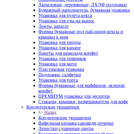
Акриловые, деревянные, ЛХДФ подложки
Бумажный наполнитель, бумажная упаковка
Упаковка для рулета,кекса
Упаковка для еды на вынос
Ленты, шпагат
Формы бумажные под пай-пирог,кексы и
крышки к ним
Упаковка для пиццы
Упаковка для канапе
Пакеты для шоколада,конфет
Упаковка для пряников
Упаковка для моти
Пластиковая упаковка
Подложки, салфетки
Упаковка для торта
Формы бумажные для маффинов, эклеров,
конфет
ПРЕМИУМ упаковка для десертов
Стаканы, крышки, размешиватели для кофе
Кондитерские украшения
Назад
Кондитерские украшения
Вафельная крошка,савоярди,печенье
Лепестки,сушенные цветы
Кукурузные шарики,воздушный рис