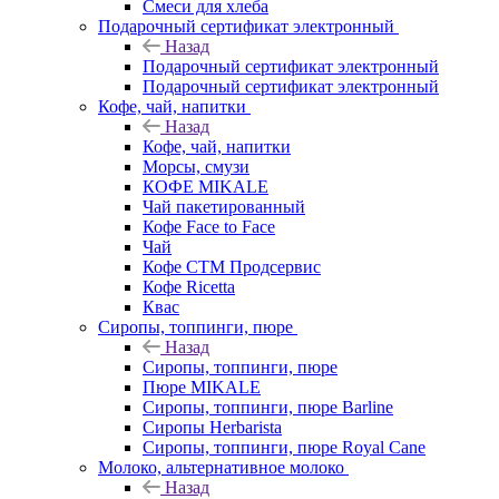
Смеси для хлеба
Подарочный сертификат электронный
Назад
Подарочный сертификат электронный
Подарочный сертификат электронный
Кофе, чай, напитки
Назад
Кофе, чай, напитки
Морсы, смузи
КОФЕ MIKALE
Чай пакетированный
Кофе Face to Face
Чай
Кофе СТМ Продсервис
Кофе Ricetta
Квас
Сиропы, топпинги, пюре
Назад
Сиропы, топпинги, пюре
Пюре MIKALE
Сиропы, топпинги, пюре Barline
Сиропы Herbarista
Сиропы, топпинги, пюре Royal Cane
Молоко, альтернативное молоко
Назад