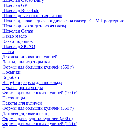
Шоколад Cacao Barry
Шоколад GP
Шоколад Belcolade
Шоколадные покрытия, ганаш
Шоколад, шоколадная кондитерская глазурь СТМ Продсервис
Шоколадная кондитерская глазурь
Шоколад Carma
Какао-масло
Какао-порошок
Шоколад SICAO
Пасха
Для декорирования куличей
Ленты,шпагат,открытки
Формы для больших куличей (550 г)
Посыпки
Коробки
Вырубки,формы для шоколада
Цукаты,орехи,ягоды
Формы для маленьких куличей (100 г)
Пасочницы
Пакеты для куличей
Формы для больших куличей (350 г)
Для декорирования яиц
Формы для средних куличей (200 г)
Формы для маленьких куличей (150 г)