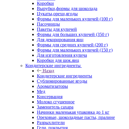
Коробки
Вырубки,формы для шоколада
Цукаты,орехи,ягоды
Формы для маленьких куличей (100 г)
Пасочницы
Пакеты для куличей
Формы для больших куличей (350 г)
Для декорирования яиц
Формы для средних куличей (200 г)
Формы для маленьких куличей (150 г)
Для изготовления кулича
Коробки для шок.яиц
Кондитерские ингредиенты
Назад
Кондитерские ингредиенты
Сублимированные ягоды
Ароматизаторы
Мед
Консервация
Молоко сгущенное
Заменитель сахара
Начинки маленькая упаковка до 1 кг
Ореховые, шоколадные пасты, пралине
Разрыхлители
Гели, покрытия