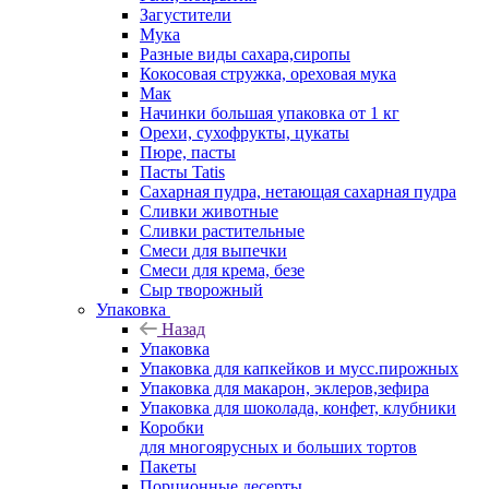
Загустители
Мука
Разные виды сахара,сиропы
Кокосовая стружка, ореховая мука
Мак
Начинки большая упаковка от 1 кг
Орехи, сухофрукты, цукаты
Пюре, пасты
Пасты Tatis
Сахарная пудра, нетающая сахарная пудра
Сливки животные
Сливки растительные
Смеси для выпечки
Смеси для крема, безе
Сыр творожный
Упаковка
Назад
Упаковка
Упаковка для капкейков и мусс.пирожных
Упаковка для макарон, эклеров,зефира
Упаковка для шоколада, конфет, клубники
Коробки
для многоярусных и больших тортов
Пакеты
Порционные десерты