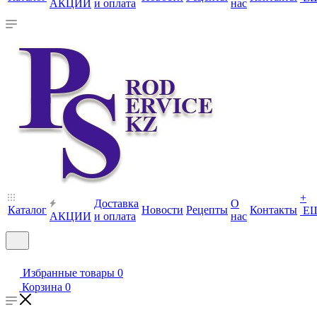
АКЦИИ
и оплата
нас
+
Доставка
О
Каталог
Новости
Рецепты
Контакты
Е
АКЦИИ
и оплата
нас
Избранные товары
0
Корзина
0