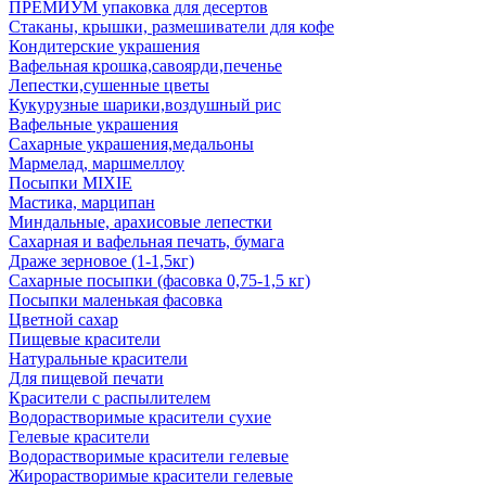
ПРЕМИУМ упаковка для десертов
Стаканы, крышки, размешиватели для кофе
Кондитерские украшения
Вафельная крошка,савоярди,печенье
Лепестки,сушенные цветы
Кукурузные шарики,воздушный рис
Вафельные украшения
Сахарные украшения,медальоны
Мармелад, маршмеллоу
Посыпки MIXIE
Мастика, марципан
Миндальные, арахисовые лепестки
Сахарная и вафельная печать, бумага
Драже зерновое (1-1,5кг)
Сахарные посыпки (фасовка 0,75-1,5 кг)
Посыпки маленькая фасовка
Цветной сахар
Пищевые красители
Натуральные красители
Для пищевой печати
Красители с распылителем
Водорастворимые красители сухие
Гелевые красители
Водорастворимые красители гелевые
Жирорастворимые красители гелевые