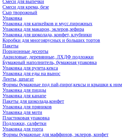
Смеси для выпечки
Смеси для крема, безе
Сыр творожный
Упаковка
Упаковка для капкейков и мусс.пирожных
Упаковка для макарон, эклеров,зефира
Упаковка для шоколада, конфет, клубники
Коробки для многоярусных и больших тортов
Пакеты
Порционные десерты
Акриловые, деревянные, ЛХДФ подложки
Бумажный наполнитель, бумажная упаковка
Упаковка для рулета,кекса
Упаковка для еды на вынос
Ленты, шпагат
Формы бумажные под пай-пирог,кексы и крышки к ним
Упаковка для пиццы
Упаковка для канапе
Пакеты для шоколада,конфет
Упаковка для пряников
Упаковка для моти
Пластиковая упаковка
Подложки, салфетки
Упаковка для торта
Формы бумажные для маффинов, эклеров, конфет