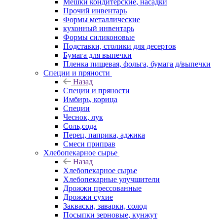
Мешки кондитерские, насадки
Прочий инвентарь
Формы металлические
кухонный инвентарь
Формы силиконовые
Подставки, столики для десертов
Бумага для выпечки
Пленка пищевая, фольга, бумага д/выпечки
Специи и пряности
Назад
Специи и пряности
Имбирь, корица
Специи
Чеснок, лук
Соль,сода
Перец, паприка, аджика
Смеси приправ
Хлебопекарное сырье
Назад
Хлебопекарное сырье
Хлебопекарные улучшители
Дрожжи прессованные
Дрожжи сухие
Закваски, заварки, солод
Посыпки зерновые, кунжут