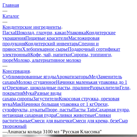
Главная
—
Каталог
—
Кондитерские ингредиенты
Пасха
Шоколад, глазури, какао
Упаковка
Кондитерские
украшения
Пищевые красители
Масложировая
продукция
Кондитерский инвентарь
Специи и
пряности
Хлебопекарное сырье
Подарочный сертификат
электронный
Кофе, чай, напитки
Сиропы, топпинги,
пюре
Молоко, альтернативное молоко
—
Консервация
Сублимированные ягоды
Ароматизаторы
Мед
Заменитель
сахара
Молоко сгущенное
Начинки маленькая упаковка до 1
кг
Ореховые, шоколадные пасты, пралине
Разрыхлители
Гели,
покрытия
Мука
Разные виды
сахара,сиропы
Загустители
Кокосовая стружка, ореховая
мука
Мак
Начинки большая упаковка от 1 кг
Орехи,
сухофрукты, цукаты
Пюре, пасты
Пасты Tatis
Сахарная пудра,
нетающая сахарная пудра
Сливки животные
Сливки
растительные
Смеси для выпечки
Смеси для крема, безе
Сыр
творожный
—
Ананасы кольца 3100 мл "Русская Классика"