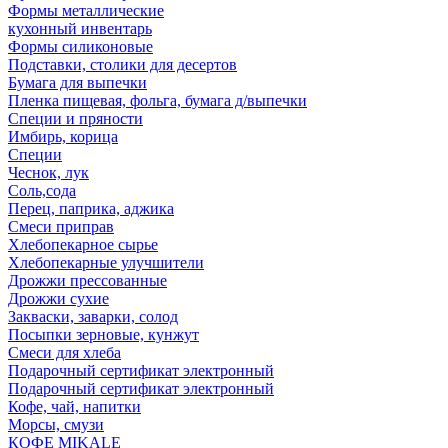
Формы металлические
кухонный инвентарь
Формы силиконовые
Подставки, столики для десертов
Бумага для выпечки
Пленка пищевая, фольга, бумага д/выпечки
Специи и пряности
Имбирь, корица
Специи
Чеснок, лук
Соль,сода
Перец, паприка, аджика
Смеси приправ
Хлебопекарное сырье
Хлебопекарные улучшители
Дрожжи прессованные
Дрожжи сухие
Закваски, заварки, солод
Посыпки зерновые, кунжут
Смеси для хлеба
Подарочный сертификат электронный
Подарочный сертификат электронный
Кофе, чай, напитки
Морсы, смузи
КОФЕ MIKALE