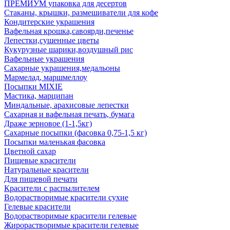
ПРЕМИУМ упаковка для десертов
Стаканы, крышки, размешиватели для кофе
Кондитерские украшения
Вафельная крошка,савоярди,печенье
Лепестки,сушенные цветы
Кукурузные шарики,воздушный рис
Вафельные украшения
Сахарные украшения,медальоны
Мармелад, маршмеллоу
Посыпки MIXIE
Мастика, марципан
Миндальные, арахисовые лепестки
Сахарная и вафельная печать, бумага
Драже зерновое (1-1,5кг)
Сахарные посыпки (фасовка 0,75-1,5 кг)
Посыпки маленькая фасовка
Цветной сахар
Пищевые красители
Натуральные красители
Для пищевой печати
Красители с распылителем
Водорастворимые красители сухие
Гелевые красители
Водорастворимые красители гелевые
Жирорастворимые красители гелевые