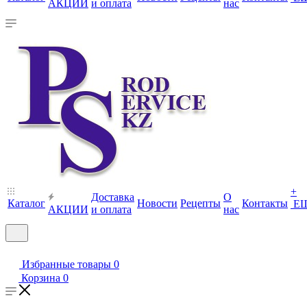
АКЦИИ
и оплата
нас
+
Доставка
О
Каталог
Новости
Рецепты
Контакты
Е
АКЦИИ
и оплата
нас
Избранные товары
0
Корзина
0