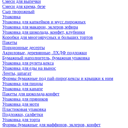
Смеси для выпечки
Смеси для крема, безе
Сыр творожный
Упаковка
Упаковка для капкейков и мусс.пирожных
Упаковка для макарон, эклеров,зефира
Упаковка для шоколада, конфет, клубники
Коробки для многоярусных и больших тортов
Пакеты
Порционные десерты
Акриловые, деревянные, ЛХДФ подложки
Бумажный наполнитель, бумажная упаковка
Упаковка для рулета,кекса
Упаковка для еды на вынос
Ленты, шпагат
Формы бумажные под пай-пирог,кексы и крышки к ним
Упаковка для пиццы
Упаковка для канапе
Пакеты для шоколада,конфет
Упаковка для пряников
Упаковка для моти
Пластиковая упаковка
Подложки, салфетки
Упаковка для торта
Формы бумажные для маффинов, эклеров, конфет