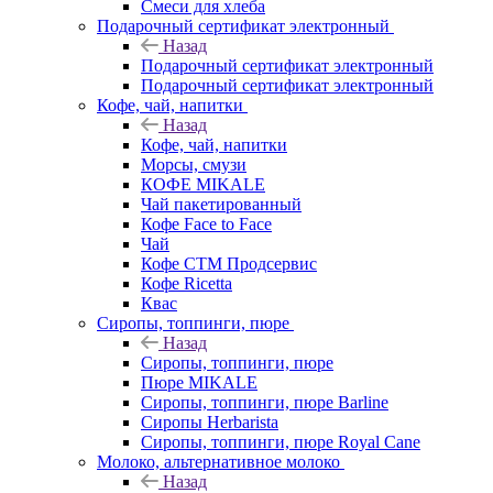
Смеси для хлеба
Подарочный сертификат электронный
Назад
Подарочный сертификат электронный
Подарочный сертификат электронный
Кофе, чай, напитки
Назад
Кофе, чай, напитки
Морсы, смузи
КОФЕ MIKALE
Чай пакетированный
Кофе Face to Face
Чай
Кофе СТМ Продсервис
Кофе Ricetta
Квас
Сиропы, топпинги, пюре
Назад
Сиропы, топпинги, пюре
Пюре MIKALE
Сиропы, топпинги, пюре Barline
Сиропы Herbarista
Сиропы, топпинги, пюре Royal Cane
Молоко, альтернативное молоко
Назад