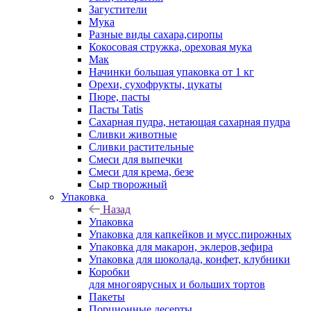
Загустители
Мука
Разные виды сахара,сиропы
Кокосовая стружка, ореховая мука
Мак
Начинки большая упаковка от 1 кг
Орехи, сухофрукты, цукаты
Пюре, пасты
Пасты Tatis
Сахарная пудра, нетающая сахарная пудра
Сливки животные
Сливки растительные
Смеси для выпечки
Смеси для крема, безе
Сыр творожный
Упаковка
Назад
Упаковка
Упаковка для капкейков и мусс.пирожных
Упаковка для макарон, эклеров,зефира
Упаковка для шоколада, конфет, клубники
Коробки
для многоярусных и больших тортов
Пакеты
Порционные десерты