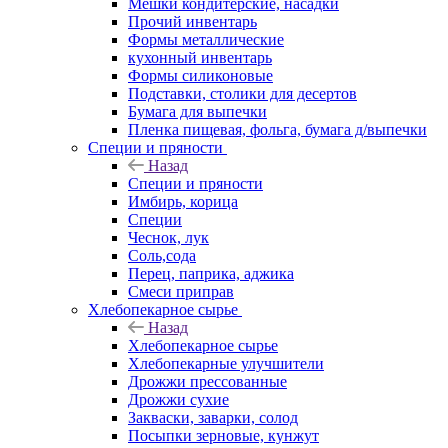
Мешки кондитерские, насадки
Прочий инвентарь
Формы металлические
кухонный инвентарь
Формы силиконовые
Подставки, столики для десертов
Бумага для выпечки
Пленка пищевая, фольга, бумага д/выпечки
Специи и пряности
Назад
Специи и пряности
Имбирь, корица
Специи
Чеснок, лук
Соль,сода
Перец, паприка, аджика
Смеси приправ
Хлебопекарное сырье
Назад
Хлебопекарное сырье
Хлебопекарные улучшители
Дрожжи прессованные
Дрожжи сухие
Закваски, заварки, солод
Посыпки зерновые, кунжут