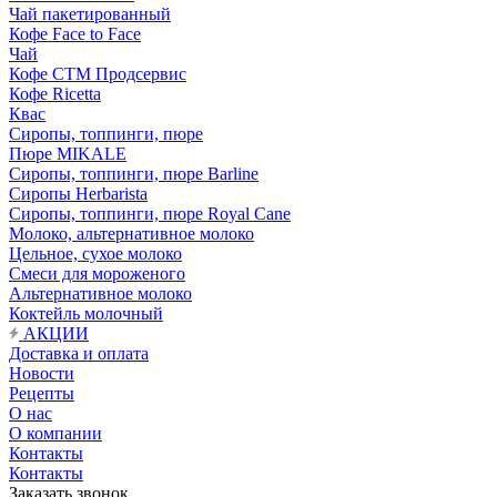
Чай пакетированный
Кофе Face to Face
Чай
Кофе СТМ Продсервис
Кофе Ricetta
Квас
Сиропы, топпинги, пюре
Пюре MIKALE
Сиропы, топпинги, пюре Barline
Сиропы Herbarista
Сиропы, топпинги, пюре Royal Cane
Молоко, альтернативное молоко
Цельное, сухое молоко
Смеси для мороженого
Альтернативное молоко
Коктейль молочный
АКЦИИ
Доставка и оплата
Новости
Рецепты
О нас
О компании
Контакты
Контакты
Заказать звонок