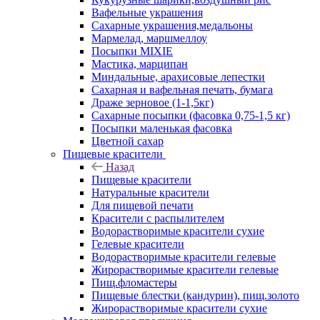
Вафельные украшения
Сахарные украшения,медальоны
Мармелад, маршмеллоу
Посыпки MIXIE
Мастика, марципан
Миндальные, арахисовые лепестки
Сахарная и вафельная печать, бумага
Драже зерновое (1-1,5кг)
Сахарные посыпки (фасовка 0,75-1,5 кг)
Посыпки маленькая фасовка
Цветной сахар
Пищевые красители
Назад
Пищевые красители
Натуральные красители
Для пищевой печати
Красители с распылителем
Водорастворимые красители сухие
Гелевые красители
Водорастворимые красители гелевые
Жирорастворимые красители гелевые
Пищ.фломастеры
Пищевые блестки (кандурин), пищ.золото
Жирорастворимые красители сухие