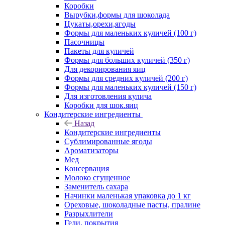
Коробки
Вырубки,формы для шоколада
Цукаты,орехи,ягоды
Формы для маленьких куличей (100 г)
Пасочницы
Пакеты для куличей
Формы для больших куличей (350 г)
Для декорирования яиц
Формы для средних куличей (200 г)
Формы для маленьких куличей (150 г)
Для изготовления кулича
Коробки для шок.яиц
Кондитерские ингредиенты
Назад
Кондитерские ингредиенты
Сублимированные ягоды
Ароматизаторы
Мед
Консервация
Молоко сгущенное
Заменитель сахара
Начинки маленькая упаковка до 1 кг
Ореховые, шоколадные пасты, пралине
Разрыхлители
Гели, покрытия