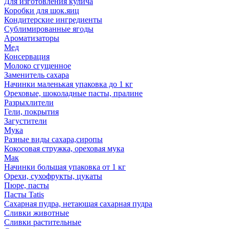
Для изготовления кулича
Коробки для шок.яиц
Кондитерские ингредиенты
Сублимированные ягоды
Ароматизаторы
Мед
Консервация
Молоко сгущенное
Заменитель сахара
Начинки маленькая упаковка до 1 кг
Ореховые, шоколадные пасты, пралине
Разрыхлители
Гели, покрытия
Загустители
Мука
Разные виды сахара,сиропы
Кокосовая стружка, ореховая мука
Мак
Начинки большая упаковка от 1 кг
Орехи, сухофрукты, цукаты
Пюре, пасты
Пасты Tatis
Сахарная пудра, нетающая сахарная пудра
Сливки животные
Сливки растительные