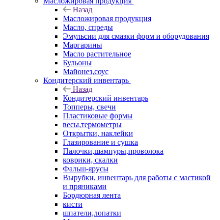
Масложировая продукция
Назад
Масложировая продукция
Масло, спреды
Эмульсии для смазки форм и оборудования
Маргарины
Масло растительное
Бульоны
Майонез,соус
Кондитерский инвентарь
Назад
Кондитерский инвентарь
Топперы, свечи
Пластиковые формы
весы,термометры
Открытки, наклейки
Глазирование и сушка
Палочки,шампуры,проволока
коврики, скалки
Фальш-ярусы
Вырубки, инвентарь для работы с мастикой
и пряниками
Бордюрная лента
кисти
шпатели,лопатки