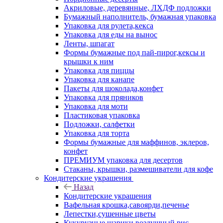
Акриловые, деревянные, ЛХДФ подложки
Бумажный наполнитель, бумажная упаковка
Упаковка для рулета,кекса
Упаковка для еды на вынос
Ленты, шпагат
Формы бумажные под пай-пирог,кексы и
крышки к ним
Упаковка для пиццы
Упаковка для канапе
Пакеты для шоколада,конфет
Упаковка для пряников
Упаковка для моти
Пластиковая упаковка
Подложки, салфетки
Упаковка для торта
Формы бумажные для маффинов, эклеров,
конфет
ПРЕМИУМ упаковка для десертов
Стаканы, крышки, размешиватели для кофе
Кондитерские украшения
Назад
Кондитерские украшения
Вафельная крошка,савоярди,печенье
Лепестки,сушенные цветы
Кукурузные шарики,воздушный рис