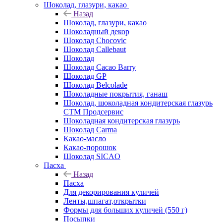
Шоколад, глазури, какао
Назад
Шоколад, глазури, какао
Шоколадный декор
Шоколад Chocovic
Шоколад Callebaut
Шоколад
Шоколад Cacao Barry
Шоколад GP
Шоколад Belcolade
Шоколадные покрытия, ганаш
Шоколад, шоколадная кондитерская глазурь
СТМ Продсервис
Шоколадная кондитерская глазурь
Шоколад Carma
Какао-масло
Какао-порошок
Шоколад SICAO
Пасха
Назад
Пасха
Для декорирования куличей
Ленты,шпагат,открытки
Формы для больших куличей (550 г)
Посыпки