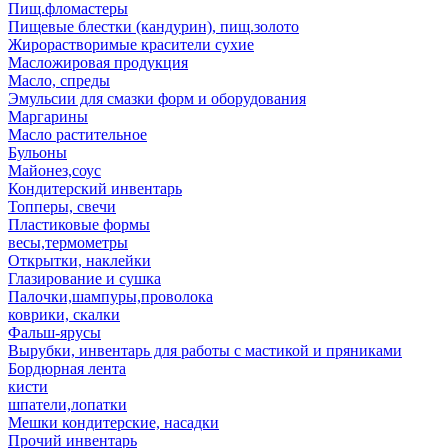
Пищ.фломастеры
Пищевые блестки (кандурин), пищ.золото
Жирорастворимые красители сухие
Масложировая продукция
Масло, спреды
Эмульсии для смазки форм и оборудования
Маргарины
Масло растительное
Бульоны
Майонез,соус
Кондитерский инвентарь
Топперы, свечи
Пластиковые формы
весы,термометры
Открытки, наклейки
Глазирование и сушка
Палочки,шампуры,проволока
коврики, скалки
Фальш-ярусы
Вырубки, инвентарь для работы с мастикой и пряниками
Бордюрная лента
кисти
шпатели,лопатки
Мешки кондитерские, насадки
Прочий инвентарь