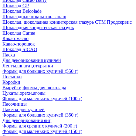
Шоколад Cacao Barry
Шоколад GP
Шоколад Belcolade
Шоколадные покрытия, ганаш
Шоколад, шоколадная кондитерская глазурь СТМ Продсервис
Шоколадная кондитерская глазурь
Шоколад Carma
Какао-масло
Какао-порошок
Шоколад SICAO
Пасха
Для декорирования куличей
Ленты,шпагат,открытки
Формы для больших куличей (550 г)
Посыпки
Коробки
Вырубки,формы для шоколада
Цукаты,орехи,ягоды
Формы для маленьких куличей (100 г)
Пасочницы
Пакеты для куличей
Формы для больших куличей (350 г)
Для декорирования яиц
Формы для средних куличей (200 г)
Формы для маленьких куличей (150 г)