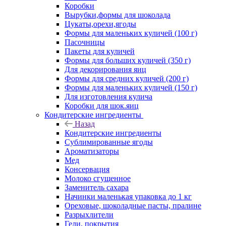
Коробки
Вырубки,формы для шоколада
Цукаты,орехи,ягоды
Формы для маленьких куличей (100 г)
Пасочницы
Пакеты для куличей
Формы для больших куличей (350 г)
Для декорирования яиц
Формы для средних куличей (200 г)
Формы для маленьких куличей (150 г)
Для изготовления кулича
Коробки для шок.яиц
Кондитерские ингредиенты
Назад
Кондитерские ингредиенты
Сублимированные ягоды
Ароматизаторы
Мед
Консервация
Молоко сгущенное
Заменитель сахара
Начинки маленькая упаковка до 1 кг
Ореховые, шоколадные пасты, пралине
Разрыхлители
Гели, покрытия