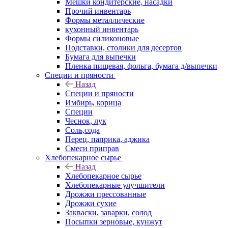
Мешки кондитерские, насадки
Прочий инвентарь
Формы металлические
кухонный инвентарь
Формы силиконовые
Подставки, столики для десертов
Бумага для выпечки
Пленка пищевая, фольга, бумага д/выпечки
Специи и пряности
Назад
Специи и пряности
Имбирь, корица
Специи
Чеснок, лук
Соль,сода
Перец, паприка, аджика
Смеси приправ
Хлебопекарное сырье
Назад
Хлебопекарное сырье
Хлебопекарные улучшители
Дрожжи прессованные
Дрожжи сухие
Закваски, заварки, солод
Посыпки зерновые, кунжут