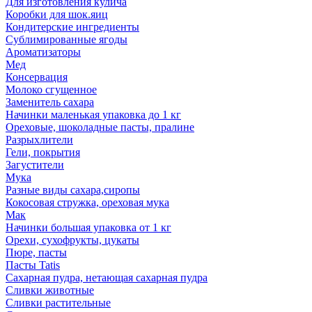
Для изготовления кулича
Коробки для шок.яиц
Кондитерские ингредиенты
Сублимированные ягоды
Ароматизаторы
Мед
Консервация
Молоко сгущенное
Заменитель сахара
Начинки маленькая упаковка до 1 кг
Ореховые, шоколадные пасты, пралине
Разрыхлители
Гели, покрытия
Загустители
Мука
Разные виды сахара,сиропы
Кокосовая стружка, ореховая мука
Мак
Начинки большая упаковка от 1 кг
Орехи, сухофрукты, цукаты
Пюре, пасты
Пасты Tatis
Сахарная пудра, нетающая сахарная пудра
Сливки животные
Сливки растительные