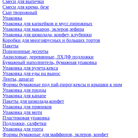
Смеси для выпечки
Смеси для крема, безе
Сыр творожный
Упаковка
Упаковка для капкейков и мусс.пирожных
Упаковка для макарон, эклеров,зефира
Упаковка для шоколада, конфет, клубники
Коробки для многоярусных и больших тортов
Пакеты
Порционные десерты
Акриловые, деревянные, ЛХДФ подложки
Бумажный наполнитель, бумажная упаковка
Упаковка для рулета,кекса
Упаковка для еды на вынос
Ленты, шпагат
Формы бумажные под пай-пирог,кексы и крышки к ним
Упаковка для пиццы
Упаковка для канапе
Пакеты для шоколада,конфет
Упаковка для пряников
Упаковка для моти
Пластиковая упаковка
Подложки, салфетки
Упаковка для торта
Формы бумажные для маффинов, эклеров, конфет