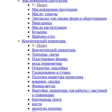
Масложировая продукция
Назад
Масложировая продукция
Масло, спреды
Эмульсии для смазки форм и оборудования
Маргарины
Масло растительное
Бульоны
Майонез,соус
Кондитерский инвентарь
Назад
Кондитерский инвентарь
Топперы, свечи
Пластиковые формы
весы,термометры
Открытки, наклейки
Глазирование и сушка
Палочки,шампуры,проволока
коврики, скалки
Фальш-ярусы
Вырубки, инвентарь для работы с мастикой
и пряниками
Бордюрная лента
кисти
шпатели,лопатки