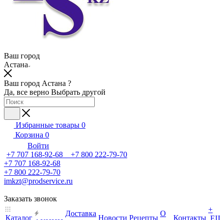
Ваш город
Астана
Ваш город Астана ?
Да, все верно
Выбрать другой
Избранные товары
0
Корзина
0
Войти
+7 707 168-92-68 +7 800 222-79-70
+7 707 168-92-68
+7 800 222-79-70
imkzt@prodservice.ru
Заказать звонок
+
Доставка
О
Каталог
Новости
Рецепты
Контакты
Е