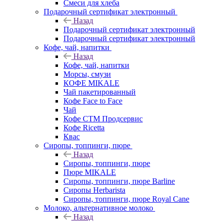
Смеси для хлеба
Подарочный сертификат электронный
Назад
Подарочный сертификат электронный
Подарочный сертификат электронный
Кофе, чай, напитки
Назад
Кофе, чай, напитки
Морсы, смузи
КОФЕ MIKALE
Чай пакетированный
Кофе Face to Face
Чай
Кофе СТМ Продсервис
Кофе Ricetta
Квас
Сиропы, топпинги, пюре
Назад
Сиропы, топпинги, пюре
Пюре MIKALE
Сиропы, топпинги, пюре Barline
Сиропы Herbarista
Сиропы, топпинги, пюре Royal Cane
Молоко, альтернативное молоко
Назад