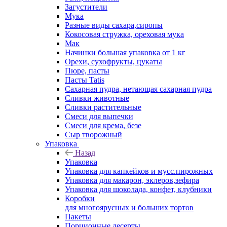
Загустители
Мука
Разные виды сахара,сиропы
Кокосовая стружка, ореховая мука
Мак
Начинки большая упаковка от 1 кг
Орехи, сухофрукты, цукаты
Пюре, пасты
Пасты Tatis
Сахарная пудра, нетающая сахарная пудра
Сливки животные
Сливки растительные
Смеси для выпечки
Смеси для крема, безе
Сыр творожный
Упаковка
Назад
Упаковка
Упаковка для капкейков и мусс.пирожных
Упаковка для макарон, эклеров,зефира
Упаковка для шоколада, конфет, клубники
Коробки
для многоярусных и больших тортов
Пакеты
Порционные десерты