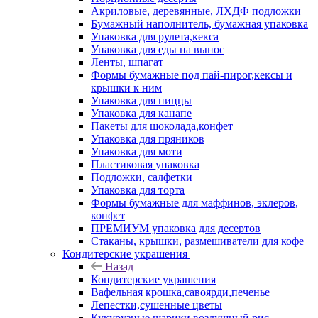
Акриловые, деревянные, ЛХДФ подложки
Бумажный наполнитель, бумажная упаковка
Упаковка для рулета,кекса
Упаковка для еды на вынос
Ленты, шпагат
Формы бумажные под пай-пирог,кексы и
крышки к ним
Упаковка для пиццы
Упаковка для канапе
Пакеты для шоколада,конфет
Упаковка для пряников
Упаковка для моти
Пластиковая упаковка
Подложки, салфетки
Упаковка для торта
Формы бумажные для маффинов, эклеров,
конфет
ПРЕМИУМ упаковка для десертов
Стаканы, крышки, размешиватели для кофе
Кондитерские украшения
Назад
Кондитерские украшения
Вафельная крошка,савоярди,печенье
Лепестки,сушенные цветы
Кукурузные шарики,воздушный рис