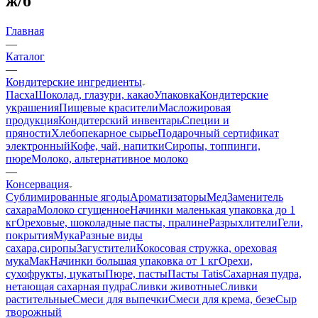
ж/б
Главная
—
Каталог
—
Кондитерские ингредиенты
Пасха
Шоколад, глазури, какао
Упаковка
Кондитерские
украшения
Пищевые красители
Масложировая
продукция
Кондитерский инвентарь
Специи и
пряности
Хлебопекарное сырье
Подарочный сертификат
электронный
Кофе, чай, напитки
Сиропы, топпинги,
пюре
Молоко, альтернативное молоко
—
Консервация
Сублимированные ягоды
Ароматизаторы
Мед
Заменитель
сахара
Молоко сгущенное
Начинки маленькая упаковка до 1
кг
Ореховые, шоколадные пасты, пралине
Разрыхлители
Гели,
покрытия
Мука
Разные виды
сахара,сиропы
Загустители
Кокосовая стружка, ореховая
мука
Мак
Начинки большая упаковка от 1 кг
Орехи,
сухофрукты, цукаты
Пюре, пасты
Пасты Tatis
Сахарная пудра,
нетающая сахарная пудра
Сливки животные
Сливки
растительные
Смеси для выпечки
Смеси для крема, безе
Сыр
творожный