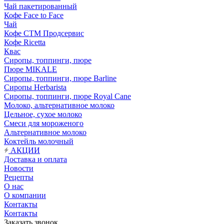
Чай пакетированный
Кофе Face to Face
Чай
Кофе СТМ Продсервис
Кофе Ricetta
Квас
Сиропы, топпинги, пюре
Пюре MIKALE
Сиропы, топпинги, пюре Barline
Сиропы Herbarista
Сиропы, топпинги, пюре Royal Cane
Молоко, альтернативное молоко
Цельное, сухое молоко
Смеси для мороженого
Альтернативное молоко
Коктейль молочный
АКЦИИ
Доставка и оплата
Новости
Рецепты
О нас
О компании
Контакты
Контакты
Заказать звонок