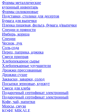
Формы металлические
кухонный инвентарь
Формы силиконовые
Подставки, столики для десертов
Бумага для выпечки
Пленка пищевая, фольга, бумага д/выпечки
Специи и пряности
Имбирь, корица
Специи
Чеснок, лук
Соль,сода
Перец, паприка, аджика
Смеси приправ
Хлебопекарное сырье
Хлебопекарные улучшители
Дрожжи прессованные
Дрожжи сухие
Закваски, заварки, солод
Посыпки зерновые, кунжут
Смеси для хлеба
Подарочный сертификат электронный
Подарочный сертификат электронный
Кофе, чай, напитки
Морсы, смузи
КОФЕ MIKALE