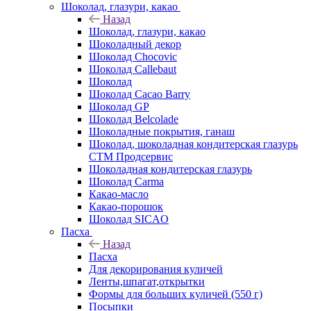
Шоколад, глазури, какао
Назад
Шоколад, глазури, какао
Шоколадный декор
Шоколад Chocovic
Шоколад Callebaut
Шоколад
Шоколад Cacao Barry
Шоколад GP
Шоколад Belcolade
Шоколадные покрытия, ганаш
Шоколад, шоколадная кондитерская глазурь
СТМ Продсервис
Шоколадная кондитерская глазурь
Шоколад Carma
Какао-масло
Какао-порошок
Шоколад SICAO
Пасха
Назад
Пасха
Для декорирования куличей
Ленты,шпагат,открытки
Формы для больших куличей (550 г)
Посыпки