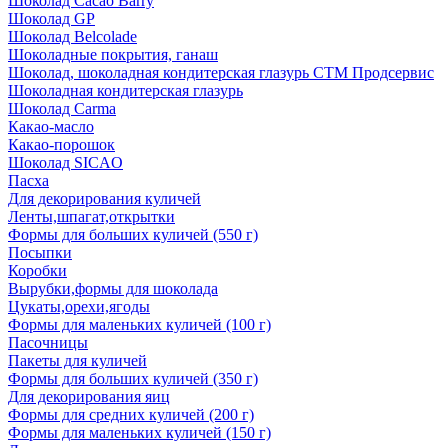
Шоколад Cacao Barry
Шоколад GP
Шоколад Belcolade
Шоколадные покрытия, ганаш
Шоколад, шоколадная кондитерская глазурь СТМ Продсервис
Шоколадная кондитерская глазурь
Шоколад Carma
Какао-масло
Какао-порошок
Шоколад SICAO
Пасха
Для декорирования куличей
Ленты,шпагат,открытки
Формы для больших куличей (550 г)
Посыпки
Коробки
Вырубки,формы для шоколада
Цукаты,орехи,ягоды
Формы для маленьких куличей (100 г)
Пасочницы
Пакеты для куличей
Формы для больших куличей (350 г)
Для декорирования яиц
Формы для средних куличей (200 г)
Формы для маленьких куличей (150 г)