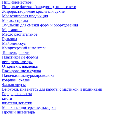
Пищ.фломастеры
Пищевые блестки (кандурин), пищ.золото
Жирорастворимые красители сухие
Масложировая продукция
Масло, спреды
Эмульсии для смазки форм и оборудования
Маргарины
Масло растительное
Бульоны
Майонез,соус
Кондитерский инвентарь
Топперы, свечи
Пластиковые формы
весы,термометры
Открытки, наклейки
Глазирование и сушка
Палочки,шампуры,проволока
коврики, скалки
Фальш-ярусы
Вырубки, инвентарь для работы с мастикой и пряниками
Бордюрная лента
кисти
шпатели,лопатки
Мешки кондитерские, насадки
Прочий инвентарь