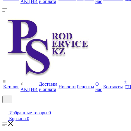
АКЦИИ
и оплата
нас
+
Доставка
О
Каталог
Новости
Рецепты
Контакты
Е
АКЦИИ
и оплата
нас
Избранные товары
0
Корзина
0