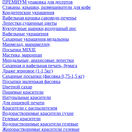
ПРЕМИУМ упаковка для десертов
Стаканы, крышки, размешиватели для кофе
Кондитерские украшения
Вафельная крошка,савоярди,печенье
Лепестки,сушенные цветы
Кукурузные шарики,воздушный рис
Вафельные украшения
Сахарные украшения,медальоны
Мармелад, маршмеллоу
Посыпки MIXIE
Мастика, марципан
Миндальные, арахисовые лепестки
Сахарная и вафельная печать, бумага
Драже зерновое (1-1,5кг)
Сахарные посыпки (фасовка 0,75-1,5 кг)
Посыпки маленькая фасовка
Цветной сахар
Пищевые красители
Натуральные красители
Для пищевой печати
Красители с распылителем
Водорастворимые красители сухие
Гелевые красители
Водорастворимые красители гелевые
Жирорастворимые красители гелевые