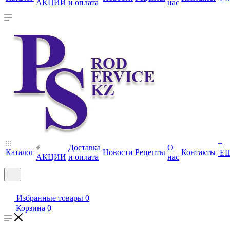
АКЦИИ
и оплата
нас
+
Доставка
О
Каталог
Новости
Рецепты
Контакты
Е
АКЦИИ
и оплата
нас
Избранные товары
0
Корзина
0