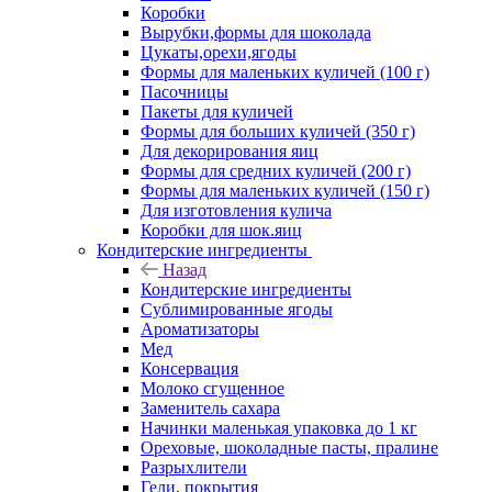
Коробки
Вырубки,формы для шоколада
Цукаты,орехи,ягоды
Формы для маленьких куличей (100 г)
Пасочницы
Пакеты для куличей
Формы для больших куличей (350 г)
Для декорирования яиц
Формы для средних куличей (200 г)
Формы для маленьких куличей (150 г)
Для изготовления кулича
Коробки для шок.яиц
Кондитерские ингредиенты
Назад
Кондитерские ингредиенты
Сублимированные ягоды
Ароматизаторы
Мед
Консервация
Молоко сгущенное
Заменитель сахара
Начинки маленькая упаковка до 1 кг
Ореховые, шоколадные пасты, пралине
Разрыхлители
Гели, покрытия