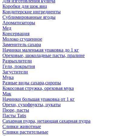
Для изготовления кулича
Коробки для шок.яиц
Кондитерские ингредиенты
Сублимированные ягоды
Ароматизаторы
Мед
Консервация
Молоко сгущенное
Заменитель сахара
Начинки маленькая упаковка до 1 кг
Ореховые, шоколадные пасты, пралине
Разрыхлители
Гели, покрытия
Загустители
Мука
Разные виды сахара,сиропы
Кокосовая стружка, ореховая мука
Мак
Начинки большая упаковка от 1 кг
Орехи, сухофрукты, цукаты
Пюре, пасты
Пасты Tatis
Сахарная пудра, нетающая сахарная пудра
Сливки животные
Сливки растительные