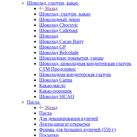
Шоколад, глазури, какао
Назад
Шоколад, глазури, какао
Шоколадный декор
Шоколад Chocovic
Шоколад Callebaut
Шоколад
Шоколад Cacao Barry
Шоколад GP
Шоколад Belcolade
Шоколадные покрытия, ганаш
Шоколад, шоколадная кондитерская глазурь
СТМ Продсервис
Шоколадная кондитерская глазурь
Шоколад Carma
Какао-масло
Какао-порошок
Шоколад SICAO
Пасха
Назад
Пасха
Для декорирования куличей
Ленты,шпагат,открытки
Формы для больших куличей (550 г)
Посыпки