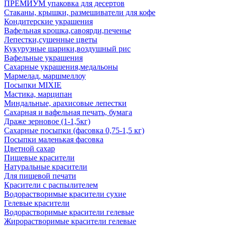
ПРЕМИУМ упаковка для десертов
Стаканы, крышки, размешиватели для кофе
Кондитерские украшения
Вафельная крошка,савоярди,печенье
Лепестки,сушенные цветы
Кукурузные шарики,воздушный рис
Вафельные украшения
Сахарные украшения,медальоны
Мармелад, маршмеллоу
Посыпки MIXIE
Мастика, марципан
Миндальные, арахисовые лепестки
Сахарная и вафельная печать, бумага
Драже зерновое (1-1,5кг)
Сахарные посыпки (фасовка 0,75-1,5 кг)
Посыпки маленькая фасовка
Цветной сахар
Пищевые красители
Натуральные красители
Для пищевой печати
Красители с распылителем
Водорастворимые красители сухие
Гелевые красители
Водорастворимые красители гелевые
Жирорастворимые красители гелевые