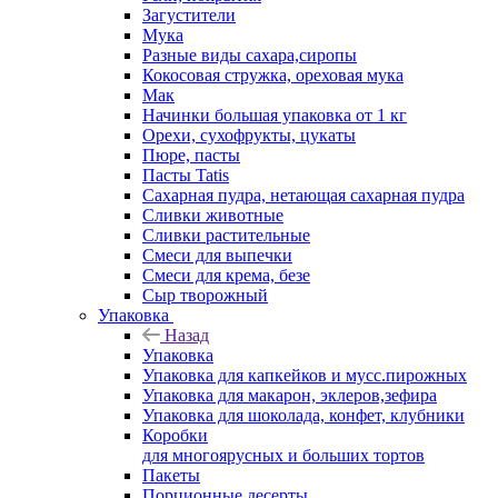
Загустители
Мука
Разные виды сахара,сиропы
Кокосовая стружка, ореховая мука
Мак
Начинки большая упаковка от 1 кг
Орехи, сухофрукты, цукаты
Пюре, пасты
Пасты Tatis
Сахарная пудра, нетающая сахарная пудра
Сливки животные
Сливки растительные
Смеси для выпечки
Смеси для крема, безе
Сыр творожный
Упаковка
Назад
Упаковка
Упаковка для капкейков и мусс.пирожных
Упаковка для макарон, эклеров,зефира
Упаковка для шоколада, конфет, клубники
Коробки
для многоярусных и больших тортов
Пакеты
Порционные десерты