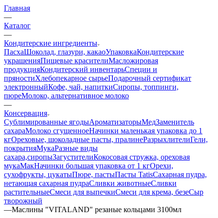
Главная
—
Каталог
—
Кондитерские ингредиенты
Пасха
Шоколад, глазури, какао
Упаковка
Кондитерские
украшения
Пищевые красители
Масложировая
продукция
Кондитерский инвентарь
Специи и
пряности
Хлебопекарное сырье
Подарочный сертификат
электронный
Кофе, чай, напитки
Сиропы, топпинги,
пюре
Молоко, альтернативное молоко
—
Консервация
Сублимированные ягоды
Ароматизаторы
Мед
Заменитель
сахара
Молоко сгущенное
Начинки маленькая упаковка до 1
кг
Ореховые, шоколадные пасты, пралине
Разрыхлители
Гели,
покрытия
Мука
Разные виды
сахара,сиропы
Загустители
Кокосовая стружка, ореховая
мука
Мак
Начинки большая упаковка от 1 кг
Орехи,
сухофрукты, цукаты
Пюре, пасты
Пасты Tatis
Сахарная пудра,
нетающая сахарная пудра
Сливки животные
Сливки
растительные
Смеси для выпечки
Смеси для крема, безе
Сыр
творожный
—
Маслины "VITALAND" резаные кольцами 3100мл