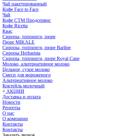
Чай пакетированный
Кофе Face to Face
Чай
Кофе СТМ Продсервис
Кофе Ricetta
Квас
Сиропы, топпинги, пюре
Пюре MIKALE
Сиропы, топпинги, пюре Barline
Сиропы Herbarista
Сиропы, топпинги, пюре Royal Cane
Молоко, альтернативное молоко
Цельное, сухое молоко
Смеси для мороженого
Альтернативное молоко
Коктейль молочный
АКЦИИ
Доставка и оплата
Новости
Рецепты
О нас
О компании
Контакты
Контакты
Заказать звонок