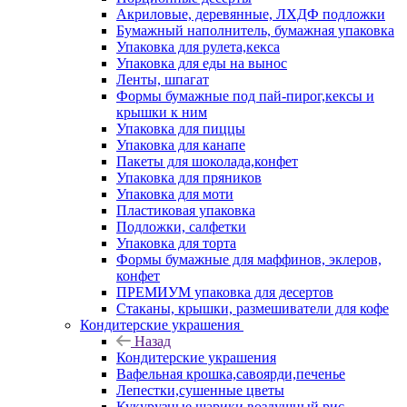
Акриловые, деревянные, ЛХДФ подложки
Бумажный наполнитель, бумажная упаковка
Упаковка для рулета,кекса
Упаковка для еды на вынос
Ленты, шпагат
Формы бумажные под пай-пирог,кексы и
крышки к ним
Упаковка для пиццы
Упаковка для канапе
Пакеты для шоколада,конфет
Упаковка для пряников
Упаковка для моти
Пластиковая упаковка
Подложки, салфетки
Упаковка для торта
Формы бумажные для маффинов, эклеров,
конфет
ПРЕМИУМ упаковка для десертов
Стаканы, крышки, размешиватели для кофе
Кондитерские украшения
Назад
Кондитерские украшения
Вафельная крошка,савоярди,печенье
Лепестки,сушенные цветы
Кукурузные шарики,воздушный рис