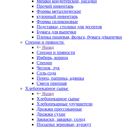
Мешки кондитерские, насадки
Прочий инвентарь
Формы металлические
кухонный инвентарь
Формы силиконовые
Подставки, столики для десертов
Бумага для выпечки
Пленка пищевая, фольга, бумага д/выпечки
Специи и пряности
Назад
Специи и пряности
Имбирь, корица
Специи
Чеснок, лук
Соль,сода
Перец, паприка, аджика
Смеси приправ
Хлебопекарное сырье
Назад
Хлебопекарное сырье
Хлебопекарные улучшители
Дрожжи прессованные
Дрожжи сухие
Закваски, заварки, солод
Посыпки зерновые, кунжут