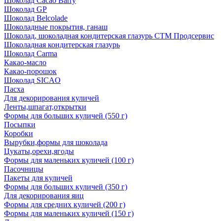
Шоколад Cacao Barry
Шоколад GP
Шоколад Belcolade
Шоколадные покрытия, ганаш
Шоколад, шоколадная кондитерская глазурь СТМ Продсервис
Шоколадная кондитерская глазурь
Шоколад Carma
Какао-масло
Какао-порошок
Шоколад SICAO
Пасха
Для декорирования куличей
Ленты,шпагат,открытки
Формы для больших куличей (550 г)
Посыпки
Коробки
Вырубки,формы для шоколада
Цукаты,орехи,ягоды
Формы для маленьких куличей (100 г)
Пасочницы
Пакеты для куличей
Формы для больших куличей (350 г)
Для декорирования яиц
Формы для средних куличей (200 г)
Формы для маленьких куличей (150 г)