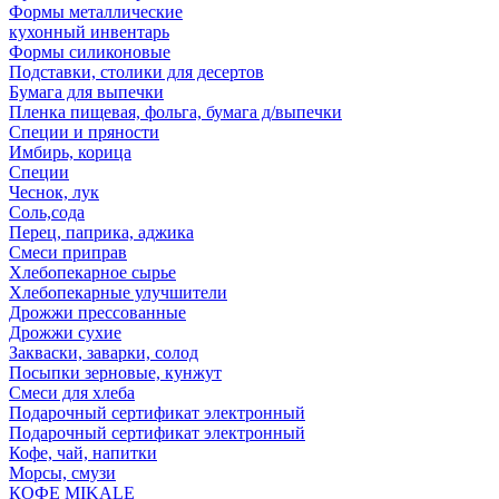
Формы металлические
кухонный инвентарь
Формы силиконовые
Подставки, столики для десертов
Бумага для выпечки
Пленка пищевая, фольга, бумага д/выпечки
Специи и пряности
Имбирь, корица
Специи
Чеснок, лук
Соль,сода
Перец, паприка, аджика
Смеси приправ
Хлебопекарное сырье
Хлебопекарные улучшители
Дрожжи прессованные
Дрожжи сухие
Закваски, заварки, солод
Посыпки зерновые, кунжут
Смеси для хлеба
Подарочный сертификат электронный
Подарочный сертификат электронный
Кофе, чай, напитки
Морсы, смузи
КОФЕ MIKALE