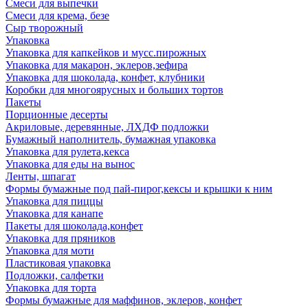
Смеси для выпечки
Смеси для крема, безе
Сыр творожный
Упаковка
Упаковка для капкейков и мусс.пирожных
Упаковка для макарон, эклеров,зефира
Упаковка для шоколада, конфет, клубники
Коробки для многоярусных и больших тортов
Пакеты
Порционные десерты
Акриловые, деревянные, ЛХДФ подложки
Бумажный наполнитель, бумажная упаковка
Упаковка для рулета,кекса
Упаковка для еды на вынос
Ленты, шпагат
Формы бумажные под пай-пирог,кексы и крышки к ним
Упаковка для пиццы
Упаковка для канапе
Пакеты для шоколада,конфет
Упаковка для пряников
Упаковка для моти
Пластиковая упаковка
Подложки, салфетки
Упаковка для торта
Формы бумажные для маффинов, эклеров, конфет