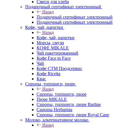
Смеси для хлеба
Подарочный сертификат электронный
Назад
Подарочный сертификат электронный
Подарочный сертификат электронный
Кофе, чай, напитки
Назад
Кофе, чай, напитки
Морсы, смузи
КОФЕ MIKALE
Чай пакетированный
Кофе Face to Face
Чай
Кофе СТМ Продсервис
Кофе Ricetta
Квас
Сиропы, топпинги, пюре
Назад
Сиропы, топпинги, пюре
Пюре MIKALE
Сиропы, топпинги, пюре Barline
Сиропы Herbarista
Сиропы, топпинги, пюре Royal Cane
Молоко, альтернативное молоко
Назад