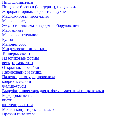
Пищ.фломастеры
Пищевые блестки (кандурин), пищ.золото
Жирорастворимые красители сухие
Масложировая продукция
Масло, спреды
Эмульсии для смазки форм и оборудования
Маргарины
Масло растительное
Бульоны
Майонез,соус
Кондитерский инвентарь
Топперы, свечи
Пластиковые формы
весы,термометры
Открытки, наклейки
Глазирование и сушка
Палочки,шампуры,проволока
коврики, скалки
Фальш-ярусы
Вырубки, инвентарь для работы с мастикой и пряниками
Бордюрная лента
кисти
шпатели,лопатки
Мешки кондитерские, насадки
Прочий инвентарь