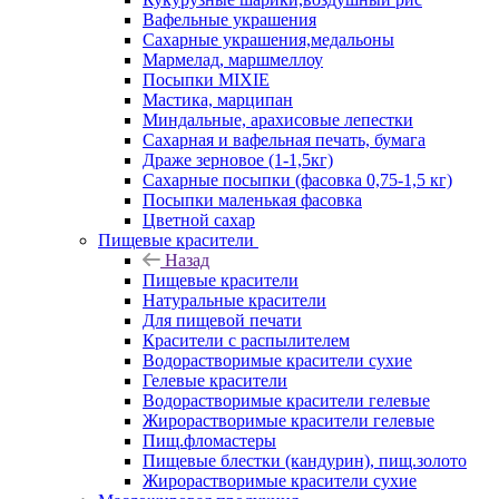
Вафельные украшения
Сахарные украшения,медальоны
Мармелад, маршмеллоу
Посыпки MIXIE
Мастика, марципан
Миндальные, арахисовые лепестки
Сахарная и вафельная печать, бумага
Драже зерновое (1-1,5кг)
Сахарные посыпки (фасовка 0,75-1,5 кг)
Посыпки маленькая фасовка
Цветной сахар
Пищевые красители
Назад
Пищевые красители
Натуральные красители
Для пищевой печати
Красители с распылителем
Водорастворимые красители сухие
Гелевые красители
Водорастворимые красители гелевые
Жирорастворимые красители гелевые
Пищ.фломастеры
Пищевые блестки (кандурин), пищ.золото
Жирорастворимые красители сухие