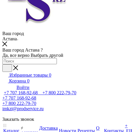
Ваш город
Астана
Ваш город Астана ?
Да, все верно
Выбрать другой
Избранные товары
0
Корзина
0
Войти
+7 707 168-92-68 +7 800 222-79-70
+7 707 168-92-68
+7 800 222-79-70
imkzt@prodservice.ru
Заказать звонок
+
Доставка
О
Каталог
Новости
Рецепты
Контакты
Е