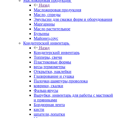
Масложировая продукция
Назад
Масложировая продукция
Масло, спреды
Эмульсии для смазки форм и оборудования
Маргарины
Масло растительное
Бульоны
Майонез,соус
Кондитерский инвентарь
Назад
Кондитерский инвентарь
Топперы, свечи
Пластиковые формы
весы,термометры
Открытки, наклейки
Глазирование и сушка
Палочки,шампуры,проволока
коврики, скалки
Фальш-ярусы
Вырубки, инвентарь для работы с мастикой
и пряниками
Бордюрная лента
кисти
шпатели,лопатки