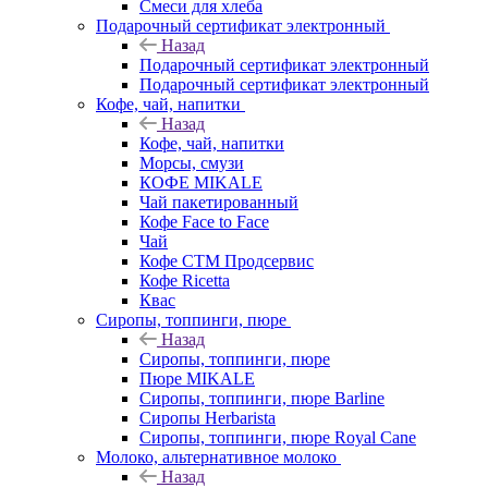
Смеси для хлеба
Подарочный сертификат электронный
Назад
Подарочный сертификат электронный
Подарочный сертификат электронный
Кофе, чай, напитки
Назад
Кофе, чай, напитки
Морсы, смузи
КОФЕ MIKALE
Чай пакетированный
Кофе Face to Face
Чай
Кофе СТМ Продсервис
Кофе Ricetta
Квас
Сиропы, топпинги, пюре
Назад
Сиропы, топпинги, пюре
Пюре MIKALE
Сиропы, топпинги, пюре Barline
Сиропы Herbarista
Сиропы, топпинги, пюре Royal Cane
Молоко, альтернативное молоко
Назад