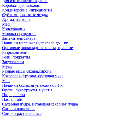
Для изготовления кулича
Коробки для шок.яиц
Кондитерские ингредиенты
Сублимированные ягоды
Ароматизаторы
Мед
Консервация
Молоко сгущенное
Заменитель сахара
Начинки маленькая упаковка до 1 кг
Ореховые, шоколадные пасты, пралине
Разрыхлители
Гели, покрытия
Загустители
Мука
Разные виды сахара,сиропы
Кокосовая стружка, ореховая мука
Мак
Начинки большая упаковка от 1 кг
Орехи, сухофрукты, цукаты
Пюре, пасты
Пасты Tatis
Сахарная пудра, нетающая сахарная пудра
Сливки животные
Сливки растительные