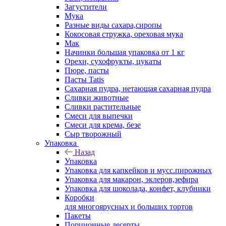
Загустители
Мука
Разные виды сахара,сиропы
Кокосовая стружка, ореховая мука
Мак
Начинки большая упаковка от 1 кг
Орехи, сухофрукты, цукаты
Пюре, пасты
Пасты Tatis
Сахарная пудра, нетающая сахарная пудра
Сливки животные
Сливки растительные
Смеси для выпечки
Смеси для крема, безе
Сыр творожный
Упаковка
Назад
Упаковка
Упаковка для капкейков и мусс.пирожных
Упаковка для макарон, эклеров,зефира
Упаковка для шоколада, конфет, клубники
Коробки
для многоярусных и больших тортов
Пакеты
Порционные десерты