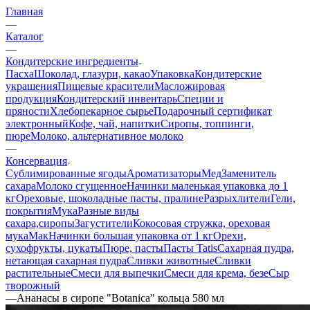
Главная
—
Каталог
—
Кондитерские ингредиенты
Пасха
Шоколад, глазури, какао
Упаковка
Кондитерские
украшения
Пищевые красители
Масложировая
продукция
Кондитерский инвентарь
Специи и
пряности
Хлебопекарное сырье
Подарочный сертификат
электронный
Кофе, чай, напитки
Сиропы, топпинги,
пюре
Молоко, альтернативное молоко
—
Консервация
Сублимированные ягоды
Ароматизаторы
Мед
Заменитель
сахара
Молоко сгущенное
Начинки маленькая упаковка до 1
кг
Ореховые, шоколадные пасты, пралине
Разрыхлители
Гели,
покрытия
Мука
Разные виды
сахара,сиропы
Загустители
Кокосовая стружка, ореховая
мука
Мак
Начинки большая упаковка от 1 кг
Орехи,
сухофрукты, цукаты
Пюре, пасты
Пасты Tatis
Сахарная пудра,
нетающая сахарная пудра
Сливки животные
Сливки
растительные
Смеси для выпечки
Смеси для крема, безе
Сыр
творожный
—
Ананасы в сиропе "Botanica" кольца 580 мл