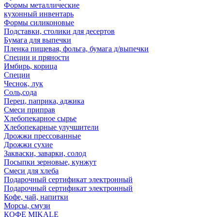
Формы металлические
кухонный инвентарь
Формы силиконовые
Подставки, столики для десертов
Бумага для выпечки
Пленка пищевая, фольга, бумага д/выпечки
Специи и пряности
Имбирь, корица
Специи
Чеснок, лук
Соль,сода
Перец, паприка, аджика
Смеси приправ
Хлебопекарное сырье
Хлебопекарные улучшители
Дрожжи прессованные
Дрожжи сухие
Закваски, заварки, солод
Посыпки зерновые, кунжут
Смеси для хлеба
Подарочный сертификат электронный
Подарочный сертификат электронный
Кофе, чай, напитки
Морсы, смузи
КОФЕ MIKALE