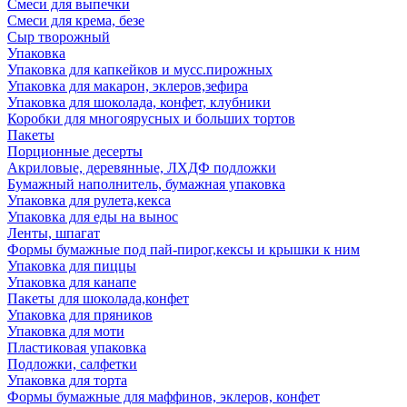
Смеси для выпечки
Смеси для крема, безе
Сыр творожный
Упаковка
Упаковка для капкейков и мусс.пирожных
Упаковка для макарон, эклеров,зефира
Упаковка для шоколада, конфет, клубники
Коробки для многоярусных и больших тортов
Пакеты
Порционные десерты
Акриловые, деревянные, ЛХДФ подложки
Бумажный наполнитель, бумажная упаковка
Упаковка для рулета,кекса
Упаковка для еды на вынос
Ленты, шпагат
Формы бумажные под пай-пирог,кексы и крышки к ним
Упаковка для пиццы
Упаковка для канапе
Пакеты для шоколада,конфет
Упаковка для пряников
Упаковка для моти
Пластиковая упаковка
Подложки, салфетки
Упаковка для торта
Формы бумажные для маффинов, эклеров, конфет