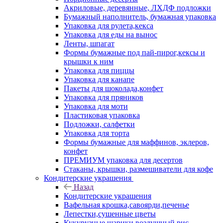
Акриловые, деревянные, ЛХДФ подложки
Бумажный наполнитель, бумажная упаковка
Упаковка для рулета,кекса
Упаковка для еды на вынос
Ленты, шпагат
Формы бумажные под пай-пирог,кексы и
крышки к ним
Упаковка для пиццы
Упаковка для канапе
Пакеты для шоколада,конфет
Упаковка для пряников
Упаковка для моти
Пластиковая упаковка
Подложки, салфетки
Упаковка для торта
Формы бумажные для маффинов, эклеров,
конфет
ПРЕМИУМ упаковка для десертов
Стаканы, крышки, размешиватели для кофе
Кондитерские украшения
Назад
Кондитерские украшения
Вафельная крошка,савоярди,печенье
Лепестки,сушенные цветы
Кукурузные шарики,воздушный рис