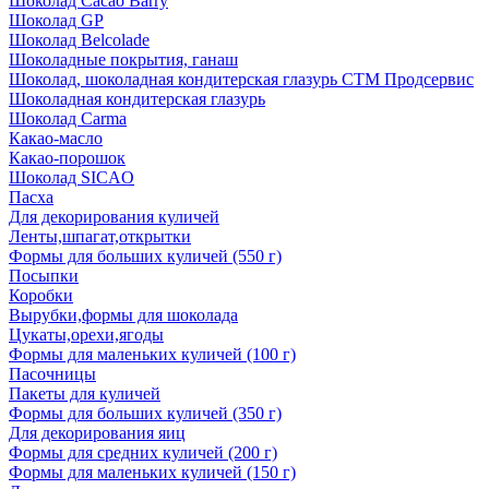
Шоколад Cacao Barry
Шоколад GP
Шоколад Belcolade
Шоколадные покрытия, ганаш
Шоколад, шоколадная кондитерская глазурь СТМ Продсервис
Шоколадная кондитерская глазурь
Шоколад Carma
Какао-масло
Какао-порошок
Шоколад SICAO
Пасха
Для декорирования куличей
Ленты,шпагат,открытки
Формы для больших куличей (550 г)
Посыпки
Коробки
Вырубки,формы для шоколада
Цукаты,орехи,ягоды
Формы для маленьких куличей (100 г)
Пасочницы
Пакеты для куличей
Формы для больших куличей (350 г)
Для декорирования яиц
Формы для средних куличей (200 г)
Формы для маленьких куличей (150 г)