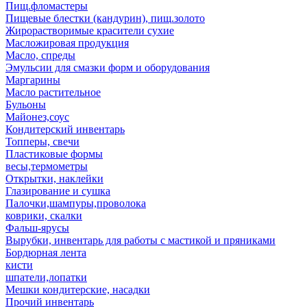
Пищ.фломастеры
Пищевые блестки (кандурин), пищ.золото
Жирорастворимые красители сухие
Масложировая продукция
Масло, спреды
Эмульсии для смазки форм и оборудования
Маргарины
Масло растительное
Бульоны
Майонез,соус
Кондитерский инвентарь
Топперы, свечи
Пластиковые формы
весы,термометры
Открытки, наклейки
Глазирование и сушка
Палочки,шампуры,проволока
коврики, скалки
Фальш-ярусы
Вырубки, инвентарь для работы с мастикой и пряниками
Бордюрная лента
кисти
шпатели,лопатки
Мешки кондитерские, насадки
Прочий инвентарь