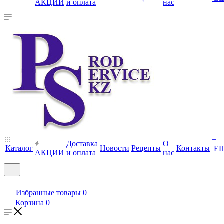
АКЦИИ
и оплата
нас
+
Доставка
О
Каталог
Новости
Рецепты
Контакты
Е
АКЦИИ
и оплата
нас
Избранные товары
0
Корзина
0