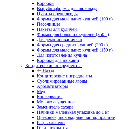
Коробки
Вырубки,формы для шоколада
Цукаты,орехи,ягоды
Формы для маленьких куличей (100 г)
Пасочницы
Пакеты для куличей
Формы для больших куличей (350 г)
Для декорирования яиц
Формы для средних куличей (200 г)
Формы для маленьких куличей (150 г)
Для изготовления кулича
Коробки для шок.яиц
Кондитерские ингредиенты
Назад
Кондитерские ингредиенты
Сублимированные ягоды
Ароматизаторы
Мед
Консервация
Молоко сгущенное
Заменитель сахара
Начинки маленькая упаковка до 1 кг
Ореховые, шоколадные пасты, пралине
Разрыхлители
Гели, покрытия