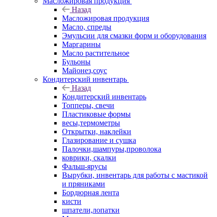
Масложировая продукция
Назад
Масложировая продукция
Масло, спреды
Эмульсии для смазки форм и оборудования
Маргарины
Масло растительное
Бульоны
Майонез,соус
Кондитерский инвентарь
Назад
Кондитерский инвентарь
Топперы, свечи
Пластиковые формы
весы,термометры
Открытки, наклейки
Глазирование и сушка
Палочки,шампуры,проволока
коврики, скалки
Фальш-ярусы
Вырубки, инвентарь для работы с мастикой
и пряниками
Бордюрная лента
кисти
шпатели,лопатки