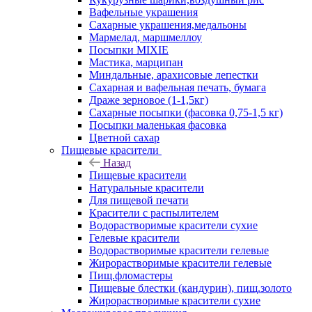
Вафельные украшения
Сахарные украшения,медальоны
Мармелад, маршмеллоу
Посыпки MIXIE
Мастика, марципан
Миндальные, арахисовые лепестки
Сахарная и вафельная печать, бумага
Драже зерновое (1-1,5кг)
Сахарные посыпки (фасовка 0,75-1,5 кг)
Посыпки маленькая фасовка
Цветной сахар
Пищевые красители
Назад
Пищевые красители
Натуральные красители
Для пищевой печати
Красители с распылителем
Водорастворимые красители сухие
Гелевые красители
Водорастворимые красители гелевые
Жирорастворимые красители гелевые
Пищ.фломастеры
Пищевые блестки (кандурин), пищ.золото
Жирорастворимые красители сухие