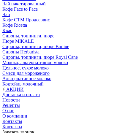
Чай пакетированный
Кофе Face to Face
Чай
Кофе СТМ Продсервис
Кофе Ricetta
Квас
Сиропы, топпинги, пюре
Пюре MIKALE
Сиропы, топпинги, пюре Barline
Сиропы Herbarista
Сиропы, топпинги, пюре Royal Cane
Молоко, альтернативное молоко
Цельное, сухое молоко
Смеси для мороженого
Альтернативное молоко
Коктейль молочный
АКЦИИ
Доставка и оплата
Новости
Рецепты
О нас
О компании
Контакты
Контакты
Заказать звонок