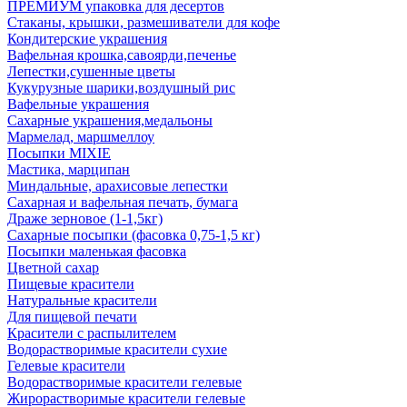
ПРЕМИУМ упаковка для десертов
Стаканы, крышки, размешиватели для кофе
Кондитерские украшения
Вафельная крошка,савоярди,печенье
Лепестки,сушенные цветы
Кукурузные шарики,воздушный рис
Вафельные украшения
Сахарные украшения,медальоны
Мармелад, маршмеллоу
Посыпки MIXIE
Мастика, марципан
Миндальные, арахисовые лепестки
Сахарная и вафельная печать, бумага
Драже зерновое (1-1,5кг)
Сахарные посыпки (фасовка 0,75-1,5 кг)
Посыпки маленькая фасовка
Цветной сахар
Пищевые красители
Натуральные красители
Для пищевой печати
Красители с распылителем
Водорастворимые красители сухие
Гелевые красители
Водорастворимые красители гелевые
Жирорастворимые красители гелевые