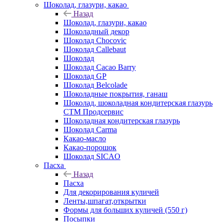
Шоколад, глазури, какао
Назад
Шоколад, глазури, какао
Шоколадный декор
Шоколад Chocovic
Шоколад Callebaut
Шоколад
Шоколад Cacao Barry
Шоколад GP
Шоколад Belcolade
Шоколадные покрытия, ганаш
Шоколад, шоколадная кондитерская глазурь
СТМ Продсервис
Шоколадная кондитерская глазурь
Шоколад Carma
Какао-масло
Какао-порошок
Шоколад SICAO
Пасха
Назад
Пасха
Для декорирования куличей
Ленты,шпагат,открытки
Формы для больших куличей (550 г)
Посыпки