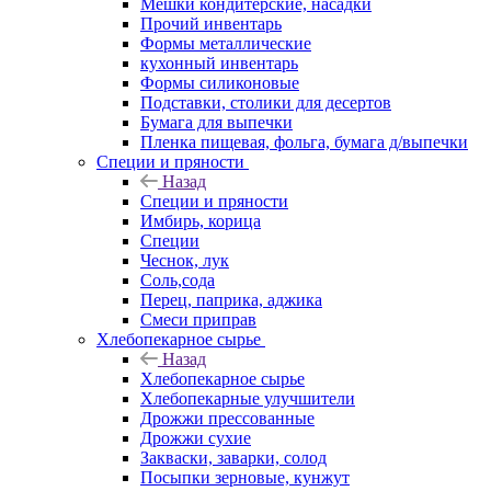
Мешки кондитерские, насадки
Прочий инвентарь
Формы металлические
кухонный инвентарь
Формы силиконовые
Подставки, столики для десертов
Бумага для выпечки
Пленка пищевая, фольга, бумага д/выпечки
Специи и пряности
Назад
Специи и пряности
Имбирь, корица
Специи
Чеснок, лук
Соль,сода
Перец, паприка, аджика
Смеси приправ
Хлебопекарное сырье
Назад
Хлебопекарное сырье
Хлебопекарные улучшители
Дрожжи прессованные
Дрожжи сухие
Закваски, заварки, солод
Посыпки зерновые, кунжут