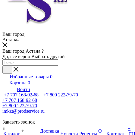
Ваш город
Астана
Ваш город Астана ?
Да, все верно
Выбрать другой
Избранные товары
0
Корзина
0
Войти
+7 707 168-92-68 +7 800 222-79-70
+7 707 168-92-68
+7 800 222-79-70
imkzt@prodservice.ru
Заказать звонок
+
Доставка
О
Каталог
Новости
Рецепты
Контакты
Е