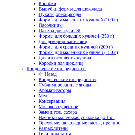
Коробки
Вырубки,формы для шоколада
Цукаты,орехи,ягоды
Формы для маленьких куличей (100 г)
Пасочницы
Пакеты для куличей
Формы для больших куличей (350 г)
Для декорирования яиц
Формы для средних куличей (200 г)
Формы для маленьких куличей (150 г)
Для изготовления кулича
Коробки для шок.яиц
Кондитерские ингредиенты
Назад
Кондитерские ингредиенты
Сублимированные ягоды
Ароматизаторы
Мед
Консервация
Молоко сгущенное
Заменитель сахара
Начинки маленькая упаковка до 1 кг
Ореховые, шоколадные пасты, пралине
Разрыхлители
Гели, покрытия