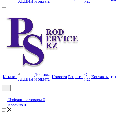
АКЦИИ
и оплата
нас
+
Доставка
О
Каталог
Новости
Рецепты
Контакты
Е
АКЦИИ
и оплата
нас
Избранные товары
0
Корзина
0