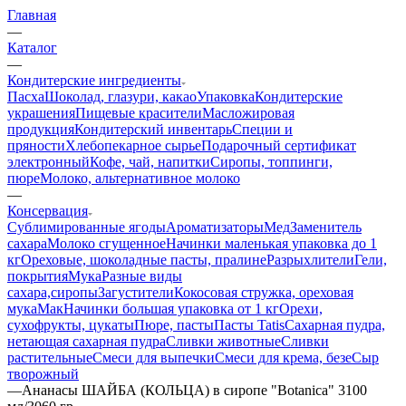
Главная
—
Каталог
—
Кондитерские ингредиенты
Пасха
Шоколад, глазури, какао
Упаковка
Кондитерские
украшения
Пищевые красители
Масложировая
продукция
Кондитерский инвентарь
Специи и
пряности
Хлебопекарное сырье
Подарочный сертификат
электронный
Кофе, чай, напитки
Сиропы, топпинги,
пюре
Молоко, альтернативное молоко
—
Консервация
Сублимированные ягоды
Ароматизаторы
Мед
Заменитель
сахара
Молоко сгущенное
Начинки маленькая упаковка до 1
кг
Ореховые, шоколадные пасты, пралине
Разрыхлители
Гели,
покрытия
Мука
Разные виды
сахара,сиропы
Загустители
Кокосовая стружка, ореховая
мука
Мак
Начинки большая упаковка от 1 кг
Орехи,
сухофрукты, цукаты
Пюре, пасты
Пасты Tatis
Сахарная пудра,
нетающая сахарная пудра
Сливки животные
Сливки
растительные
Смеси для выпечки
Смеси для крема, безе
Сыр
творожный
—
Ананасы ШАЙБА (КОЛЬЦА) в сиропе "Botanica" 3100