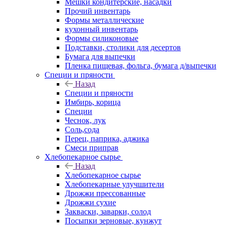
Мешки кондитерские, насадки
Прочий инвентарь
Формы металлические
кухонный инвентарь
Формы силиконовые
Подставки, столики для десертов
Бумага для выпечки
Пленка пищевая, фольга, бумага д/выпечки
Специи и пряности
Назад
Специи и пряности
Имбирь, корица
Специи
Чеснок, лук
Соль,сода
Перец, паприка, аджика
Смеси приправ
Хлебопекарное сырье
Назад
Хлебопекарное сырье
Хлебопекарные улучшители
Дрожжи прессованные
Дрожжи сухие
Закваски, заварки, солод
Посыпки зерновые, кунжут