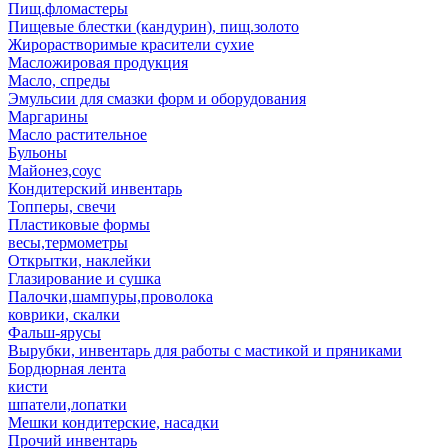
Пищ.фломастеры
Пищевые блестки (кандурин), пищ.золото
Жирорастворимые красители сухие
Масложировая продукция
Масло, спреды
Эмульсии для смазки форм и оборудования
Маргарины
Масло растительное
Бульоны
Майонез,соус
Кондитерский инвентарь
Топперы, свечи
Пластиковые формы
весы,термометры
Открытки, наклейки
Глазирование и сушка
Палочки,шампуры,проволока
коврики, скалки
Фальш-ярусы
Вырубки, инвентарь для работы с мастикой и пряниками
Бордюрная лента
кисти
шпатели,лопатки
Мешки кондитерские, насадки
Прочий инвентарь