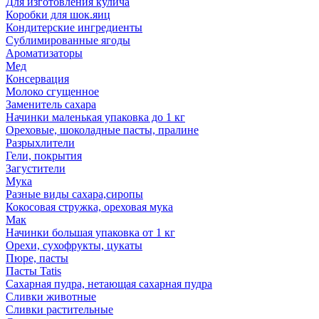
Для изготовления кулича
Коробки для шок.яиц
Кондитерские ингредиенты
Сублимированные ягоды
Ароматизаторы
Мед
Консервация
Молоко сгущенное
Заменитель сахара
Начинки маленькая упаковка до 1 кг
Ореховые, шоколадные пасты, пралине
Разрыхлители
Гели, покрытия
Загустители
Мука
Разные виды сахара,сиропы
Кокосовая стружка, ореховая мука
Мак
Начинки большая упаковка от 1 кг
Орехи, сухофрукты, цукаты
Пюре, пасты
Пасты Tatis
Сахарная пудра, нетающая сахарная пудра
Сливки животные
Сливки растительные