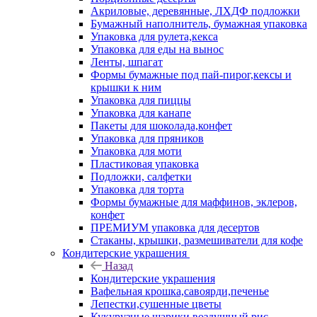
Акриловые, деревянные, ЛХДФ подложки
Бумажный наполнитель, бумажная упаковка
Упаковка для рулета,кекса
Упаковка для еды на вынос
Ленты, шпагат
Формы бумажные под пай-пирог,кексы и
крышки к ним
Упаковка для пиццы
Упаковка для канапе
Пакеты для шоколада,конфет
Упаковка для пряников
Упаковка для моти
Пластиковая упаковка
Подложки, салфетки
Упаковка для торта
Формы бумажные для маффинов, эклеров,
конфет
ПРЕМИУМ упаковка для десертов
Стаканы, крышки, размешиватели для кофе
Кондитерские украшения
Назад
Кондитерские украшения
Вафельная крошка,савоярди,печенье
Лепестки,сушенные цветы
Кукурузные шарики,воздушный рис