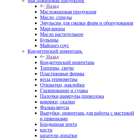
Масложировая продукция
Назад
Масложировая продукция
Масло, спреды
Эмульсии для смазки форм и оборудования
Маргарины
Масло растительное
Бульоны
Майонез,соус
Кондитерский инвентарь
Назад
Кондитерский инвентарь
Топперы, свечи
Пластиковые формы
весы,термометры
Открытки, наклейки
Глазирование и сушка
Палочки,шампуры,проволока
коврики, скалки
Фальш-ярусы
Вырубки, инвентарь для работы с мастикой
и пряниками
Бордюрная лента
кисти
шпатели,лопатки