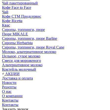
Чай пакетированный
Кофе Face to Face
Чай
Кофе СТМ Продсервис
Кофе Ricetta
Квас
Сиропы, топпинги, пюре
Пюре MIKALE
Сиропы, топпинги, пюре Barline
Сиропы Herbarista
Сиропы, топпинги, пюре Royal Cane
Молоко, альтернативное молоко
Цельное, сухое молоко
Смеси для мороженого
Альтернативное молоко
Коктейль молочный
АКЦИИ
Доставка и оплата
Новости
Рецепты
О нас
О компании
Контакты
Контакты
Заказать звонок