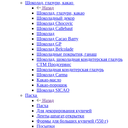
Шоколад, глазури, какао
Назад
Шоколад, глазури, какао
Шоколадный декор
Шоколад Chocovic
Шоколад Callebaut
Шоколад
Шоколад Cacao Barry
Шоколад GP
Шоколад Belcolade
Шоколадные покрытия, ганаш
Шоколад, шоколадная кондитерская глазурь
СТМ Продсервис
Шоколадная кондитерская глазурь
Шоколад Carma
Какао-масло
Какао-порошок
Шоколад SICAO
Пасха
Назад
Пасха
Для декорирования куличей
Ленты,шпагат,открытки
Формы для больших куличей (550 г)
Посыпки