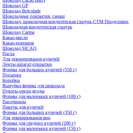
Шоколад Cacao Barry
Шоколад GP
Шоколад Belcolade
Шоколадные покрытия, ганаш
Шоколад, шоколадная кондитерская глазурь СТМ Продсервис
Шоколадная кондитерская глазурь
Шоколад Carma
Какао-масло
Какао-порошок
Шоколад SICAO
Пасха
Для декорирования куличей
Ленты,шпагат,открытки
Формы для больших куличей (550 г)
Посыпки
Коробки
Вырубки,формы для шоколада
Цукаты,орехи,ягоды
Формы для маленьких куличей (100 г)
Пасочницы
Пакеты для куличей
Формы для больших куличей (350 г)
Для декорирования яиц
Формы для средних куличей (200 г)
Формы для маленьких куличей (150 г)