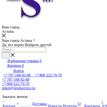
Ваш город
Астана
Ваш город Астана ?
Да, все верно
Выбрать другой
Избранные товары
0
Корзина
0
Войти
+7 707 168-92-68 +7 800 222-79-70
+7 707 168-92-68
+7 800 222-79-70
imkzt@prodservice.ru
Заказать звонок
+
Доставка
О
Каталог
Новости
Рецепты
Контакты
Е