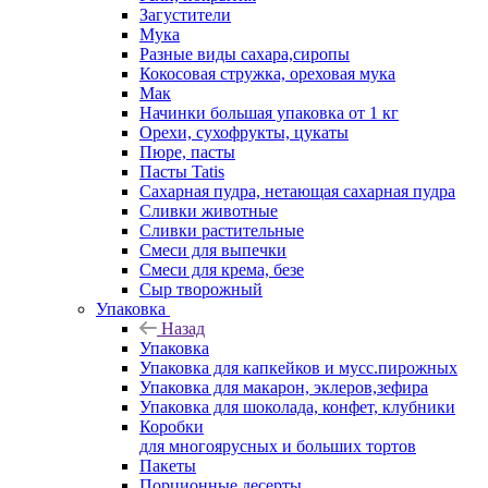
Загустители
Мука
Разные виды сахара,сиропы
Кокосовая стружка, ореховая мука
Мак
Начинки большая упаковка от 1 кг
Орехи, сухофрукты, цукаты
Пюре, пасты
Пасты Tatis
Сахарная пудра, нетающая сахарная пудра
Сливки животные
Сливки растительные
Смеси для выпечки
Смеси для крема, безе
Сыр творожный
Упаковка
Назад
Упаковка
Упаковка для капкейков и мусс.пирожных
Упаковка для макарон, эклеров,зефира
Упаковка для шоколада, конфет, клубники
Коробки
для многоярусных и больших тортов
Пакеты
Порционные десерты