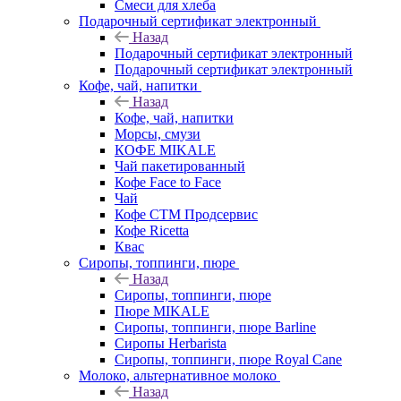
Смеси для хлеба
Подарочный сертификат электронный
Назад
Подарочный сертификат электронный
Подарочный сертификат электронный
Кофе, чай, напитки
Назад
Кофе, чай, напитки
Морсы, смузи
КОФЕ MIKALE
Чай пакетированный
Кофе Face to Face
Чай
Кофе СТМ Продсервис
Кофе Ricetta
Квас
Сиропы, топпинги, пюре
Назад
Сиропы, топпинги, пюре
Пюре MIKALE
Сиропы, топпинги, пюре Barline
Сиропы Herbarista
Сиропы, топпинги, пюре Royal Cane
Молоко, альтернативное молоко
Назад