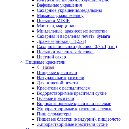
Вафельные украшения
Сахарные украшения,медальоны
Мармелад, маршмеллоу
Посыпки MIXIE
Мастика, марципан
Миндальные, арахисовые лепестки
Сахарная и вафельная печать, бумага
Драже зерновое (1-1,5кг)
Сахарные посыпки (фасовка 0,75-1,5 кг)
Посыпки маленькая фасовка
Цветной сахар
Пищевые красители
Назад
Пищевые красители
Натуральные красители
Для пищевой печати
Красители с распылителем
Водорастворимые красители сухие
Гелевые красители
Водорастворимые красители гелевые
Жирорастворимые красители гелевые
Пищ.фломастеры
Пищевые блестки (кандурин), пищ.золото
Жирорастворимые красители сухие