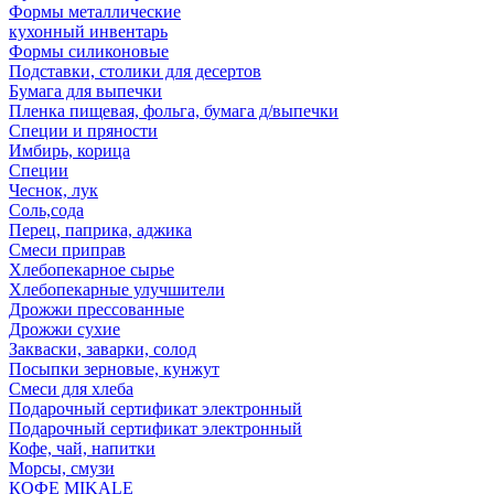
Формы металлические
кухонный инвентарь
Формы силиконовые
Подставки, столики для десертов
Бумага для выпечки
Пленка пищевая, фольга, бумага д/выпечки
Специи и пряности
Имбирь, корица
Специи
Чеснок, лук
Соль,сода
Перец, паприка, аджика
Смеси приправ
Хлебопекарное сырье
Хлебопекарные улучшители
Дрожжи прессованные
Дрожжи сухие
Закваски, заварки, солод
Посыпки зерновые, кунжут
Смеси для хлеба
Подарочный сертификат электронный
Подарочный сертификат электронный
Кофе, чай, напитки
Морсы, смузи
КОФЕ MIKALE