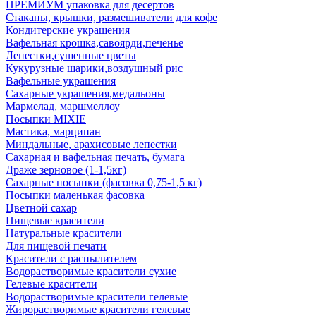
ПРЕМИУМ упаковка для десертов
Стаканы, крышки, размешиватели для кофе
Кондитерские украшения
Вафельная крошка,савоярди,печенье
Лепестки,сушенные цветы
Кукурузные шарики,воздушный рис
Вафельные украшения
Сахарные украшения,медальоны
Мармелад, маршмеллоу
Посыпки MIXIE
Мастика, марципан
Миндальные, арахисовые лепестки
Сахарная и вафельная печать, бумага
Драже зерновое (1-1,5кг)
Сахарные посыпки (фасовка 0,75-1,5 кг)
Посыпки маленькая фасовка
Цветной сахар
Пищевые красители
Натуральные красители
Для пищевой печати
Красители с распылителем
Водорастворимые красители сухие
Гелевые красители
Водорастворимые красители гелевые
Жирорастворимые красители гелевые