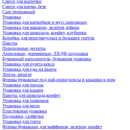
Смеси для выпечки
Смеси для крема, безе
Сыр творожный
Упаковка
Упаковка для капкейков и мусс.пирожных
Упаковка для макарон, эклеров,зефира
Упаковка для шоколада, конфет, клубники
Коробки для многоярусных и больших тортов
Пакеты
Порционные десерты
Акриловые, деревянные, ЛХДФ подложки
Бумажный наполнитель, бумажная упаковка
Упаковка для рулета,кекса
Упаковка для еды на вынос
Ленты, шпагат
Формы бумажные под пай-пирог,кексы и крышки к ним
Упаковка для пиццы
Упаковка для канапе
Пакеты для шоколада,конфет
Упаковка для пряников
Упаковка для моти
Пластиковая упаковка
Подложки, салфетки
Упаковка для торта
Формы бумажные для маффинов, эклеров, конфет