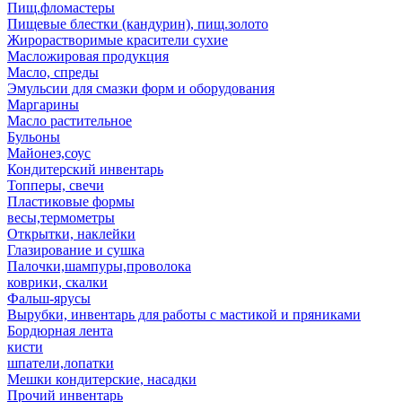
Пищ.фломастеры
Пищевые блестки (кандурин), пищ.золото
Жирорастворимые красители сухие
Масложировая продукция
Масло, спреды
Эмульсии для смазки форм и оборудования
Маргарины
Масло растительное
Бульоны
Майонез,соус
Кондитерский инвентарь
Топперы, свечи
Пластиковые формы
весы,термометры
Открытки, наклейки
Глазирование и сушка
Палочки,шампуры,проволока
коврики, скалки
Фальш-ярусы
Вырубки, инвентарь для работы с мастикой и пряниками
Бордюрная лента
кисти
шпатели,лопатки
Мешки кондитерские, насадки
Прочий инвентарь