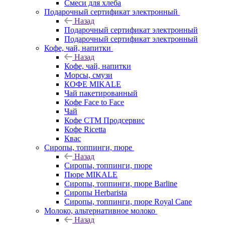
Смеси для хлеба
Подарочный сертификат электронный
Назад
Подарочный сертификат электронный
Подарочный сертификат электронный
Кофе, чай, напитки
Назад
Кофе, чай, напитки
Морсы, смузи
КОФЕ MIKALE
Чай пакетированный
Кофе Face to Face
Чай
Кофе СТМ Продсервис
Кофе Ricetta
Квас
Сиропы, топпинги, пюре
Назад
Сиропы, топпинги, пюре
Пюре MIKALE
Сиропы, топпинги, пюре Barline
Сиропы Herbarista
Сиропы, топпинги, пюре Royal Cane
Молоко, альтернативное молоко
Назад