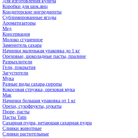
Для изготовления кулича
Коробки для шок.яиц
Кондитерские ингредиенты
Сублимированные ягоды
Ароматизаторы
Мед
Консервация
Молоко сгущенное
Заменитель сахара
Начинки маленькая упаковка до 1 кг
Ореховые, шоколадные пасты, пралине
Разрыхлители
Гели, покрытия
Загустители
Мука
Разные виды сахара,сиропы
Кокосовая стружка, ореховая мука
Мак
Начинки большая упаковка от 1 кг
Орехи, сухофрукты, цукаты
Пюре, пасты
Пасты Tatis
Сахарная пудра, нетающая сахарная пудра
Сливки животные
Сливки растительные