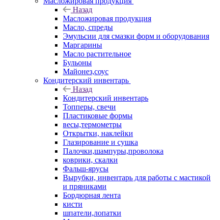
Масложировая продукция
Назад
Масложировая продукция
Масло, спреды
Эмульсии для смазки форм и оборудования
Маргарины
Масло растительное
Бульоны
Майонез,соус
Кондитерский инвентарь
Назад
Кондитерский инвентарь
Топперы, свечи
Пластиковые формы
весы,термометры
Открытки, наклейки
Глазирование и сушка
Палочки,шампуры,проволока
коврики, скалки
Фальш-ярусы
Вырубки, инвентарь для работы с мастикой
и пряниками
Бордюрная лента
кисти
шпатели,лопатки