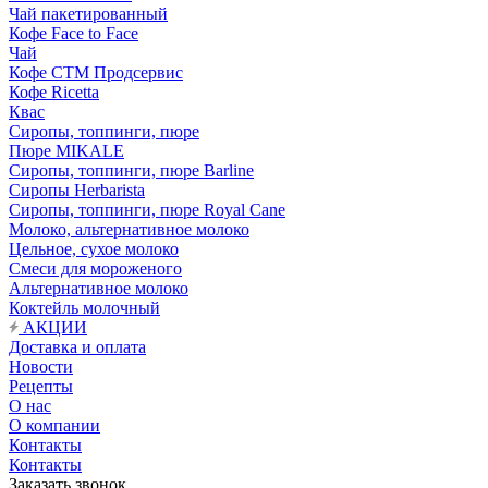
Чай пакетированный
Кофе Face to Face
Чай
Кофе СТМ Продсервис
Кофе Ricetta
Квас
Сиропы, топпинги, пюре
Пюре MIKALE
Сиропы, топпинги, пюре Barline
Сиропы Herbarista
Сиропы, топпинги, пюре Royal Cane
Молоко, альтернативное молоко
Цельное, сухое молоко
Смеси для мороженого
Альтернативное молоко
Коктейль молочный
АКЦИИ
Доставка и оплата
Новости
Рецепты
О нас
О компании
Контакты
Контакты
Заказать звонок