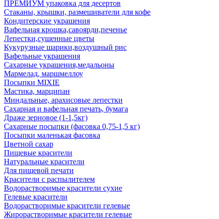
ПРЕМИУМ упаковка для десертов
Стаканы, крышки, размешиватели для кофе
Кондитерские украшения
Вафельная крошка,савоярди,печенье
Лепестки,сушенные цветы
Кукурузные шарики,воздушный рис
Вафельные украшения
Сахарные украшения,медальоны
Мармелад, маршмеллоу
Посыпки MIXIE
Мастика, марципан
Миндальные, арахисовые лепестки
Сахарная и вафельная печать, бумага
Драже зерновое (1-1,5кг)
Сахарные посыпки (фасовка 0,75-1,5 кг)
Посыпки маленькая фасовка
Цветной сахар
Пищевые красители
Натуральные красители
Для пищевой печати
Красители с распылителем
Водорастворимые красители сухие
Гелевые красители
Водорастворимые красители гелевые
Жирорастворимые красители гелевые