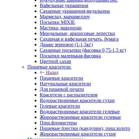
Вафельные украшения
Сахарные украшения,медальоны
Мармелад, маршмеллоу
Посыпки MIXIE
Мастика, марципан
Миндальные, арахисовые лепестки
Сахарная и вафельная печать, бумага
Драже зерновое (1-1,5кг)
Сахарные посыпки (фасовка 0,75-1,5 кг)
Посыпки маленькая фасовка
Цветной сахар
Пищевые красители
Назад
Пищевые красители
Натуральные красители
Для пищевой печати
Красители с распылителем
Водорастворимые красители сухие
Гелевые красители
Водорастворимые красители гелевые
Жирорастворимые красители гелевые
Пищ.фломастеры
Пищевые блестки (кандурин), пищ.золото
Жирорастворимые красители сухие