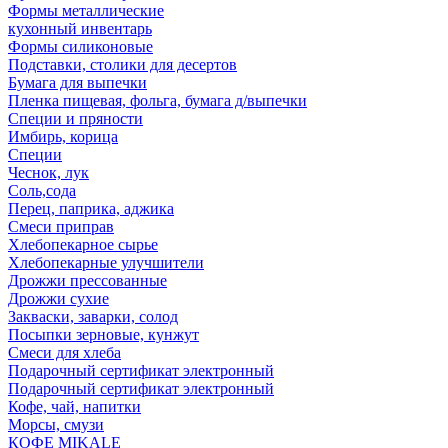
Формы металлические
кухонный инвентарь
Формы силиконовые
Подставки, столики для десертов
Бумага для выпечки
Пленка пищевая, фольга, бумага д/выпечки
Специи и пряности
Имбирь, корица
Специи
Чеснок, лук
Соль,сода
Перец, паприка, аджика
Смеси приправ
Хлебопекарное сырье
Хлебопекарные улучшители
Дрожжи прессованные
Дрожжи сухие
Закваски, заварки, солод
Посыпки зерновые, кунжут
Смеси для хлеба
Подарочный сертификат электронный
Подарочный сертификат электронный
Кофе, чай, напитки
Морсы, смузи
КОФЕ MIKALE