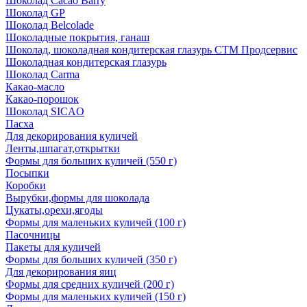
Шоколад Cacao Barry
Шоколад GP
Шоколад Belcolade
Шоколадные покрытия, ганаш
Шоколад, шоколадная кондитерская глазурь СТМ Продсервис
Шоколадная кондитерская глазурь
Шоколад Carma
Какао-масло
Какао-порошок
Шоколад SICAO
Пасха
Для декорирования куличей
Ленты,шпагат,открытки
Формы для больших куличей (550 г)
Посыпки
Коробки
Вырубки,формы для шоколада
Цукаты,орехи,ягоды
Формы для маленьких куличей (100 г)
Пасочницы
Пакеты для куличей
Формы для больших куличей (350 г)
Для декорирования яиц
Формы для средних куличей (200 г)
Формы для маленьких куличей (150 г)