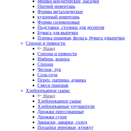
Мешки кондитерские, насадки
Прочий инвентарь
Формы металлические
кухонный инвентарь
Формы силиконовые
Подставки, столики для десертов
Бумага для выпечки
Пленка пищевая, фольга, бумага д/выпечки
Специи и пряности
Назад
Специи и пряности
Имбирь, корица
Специи
Чеснок, лук
Соль,сода
Перец, паприка, аджика
Смеси приправ
Хлебопекарное сырье
Назад
Хлебопекарное сырье
Хлебопекарные улучшители
Дрожжи прессованные
Дрожжи сухие
Закваски, заварки, солод
Посыпки зерновые, кунжут