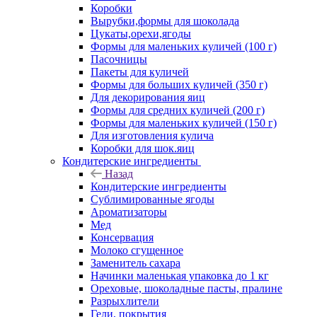
Коробки
Вырубки,формы для шоколада
Цукаты,орехи,ягоды
Формы для маленьких куличей (100 г)
Пасочницы
Пакеты для куличей
Формы для больших куличей (350 г)
Для декорирования яиц
Формы для средних куличей (200 г)
Формы для маленьких куличей (150 г)
Для изготовления кулича
Коробки для шок.яиц
Кондитерские ингредиенты
Назад
Кондитерские ингредиенты
Сублимированные ягоды
Ароматизаторы
Мед
Консервация
Молоко сгущенное
Заменитель сахара
Начинки маленькая упаковка до 1 кг
Ореховые, шоколадные пасты, пралине
Разрыхлители
Гели, покрытия