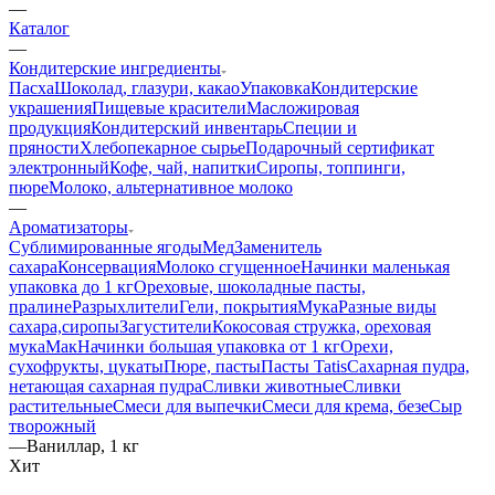
—
Каталог
—
Кондитерские ингредиенты
Пасха
Шоколад, глазури, какао
Упаковка
Кондитерские
украшения
Пищевые красители
Масложировая
продукция
Кондитерский инвентарь
Специи и
пряности
Хлебопекарное сырье
Подарочный сертификат
электронный
Кофе, чай, напитки
Сиропы, топпинги,
пюре
Молоко, альтернативное молоко
—
Ароматизаторы
Сублимированные ягоды
Мед
Заменитель
сахара
Консервация
Молоко сгущенное
Начинки маленькая
упаковка до 1 кг
Ореховые, шоколадные пасты,
пралине
Разрыхлители
Гели, покрытия
Мука
Разные виды
сахара,сиропы
Загустители
Кокосовая стружка, ореховая
мука
Мак
Начинки большая упаковка от 1 кг
Орехи,
сухофрукты, цукаты
Пюре, пасты
Пасты Tatis
Сахарная пудра,
нетающая сахарная пудра
Сливки животные
Сливки
растительные
Смеси для выпечки
Смеси для крема, безе
Сыр
творожный
—
Ваниллар, 1 кг
Хит