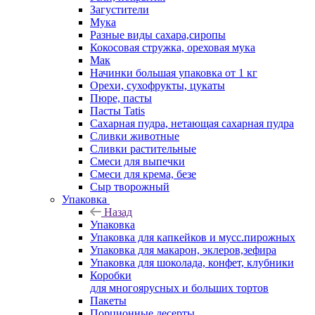
Загустители
Мука
Разные виды сахара,сиропы
Кокосовая стружка, ореховая мука
Мак
Начинки большая упаковка от 1 кг
Орехи, сухофрукты, цукаты
Пюре, пасты
Пасты Tatis
Сахарная пудра, нетающая сахарная пудра
Сливки животные
Сливки растительные
Смеси для выпечки
Смеси для крема, безе
Сыр творожный
Упаковка
Назад
Упаковка
Упаковка для капкейков и мусс.пирожных
Упаковка для макарон, эклеров,зефира
Упаковка для шоколада, конфет, клубники
Коробки
для многоярусных и больших тортов
Пакеты
Порционные десерты