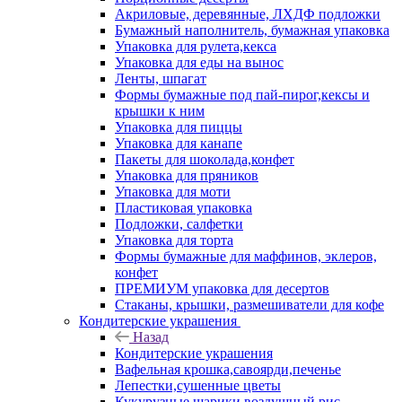
Акриловые, деревянные, ЛХДФ подложки
Бумажный наполнитель, бумажная упаковка
Упаковка для рулета,кекса
Упаковка для еды на вынос
Ленты, шпагат
Формы бумажные под пай-пирог,кексы и
крышки к ним
Упаковка для пиццы
Упаковка для канапе
Пакеты для шоколада,конфет
Упаковка для пряников
Упаковка для моти
Пластиковая упаковка
Подложки, салфетки
Упаковка для торта
Формы бумажные для маффинов, эклеров,
конфет
ПРЕМИУМ упаковка для десертов
Стаканы, крышки, размешиватели для кофе
Кондитерские украшения
Назад
Кондитерские украшения
Вафельная крошка,савоярди,печенье
Лепестки,сушенные цветы
Кукурузные шарики,воздушный рис