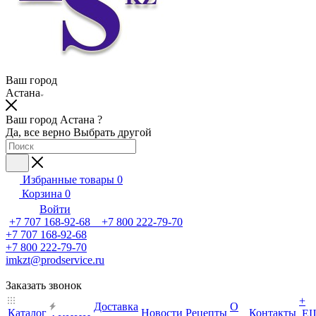
Ваш город
Астана
Ваш город Астана ?
Да, все верно
Выбрать другой
Избранные товары
0
Корзина
0
Войти
+7 707 168-92-68 +7 800 222-79-70
+7 707 168-92-68
+7 800 222-79-70
imkzt@prodservice.ru
Заказать звонок
+
Доставка
О
Каталог
Новости
Рецепты
Контакты
Е