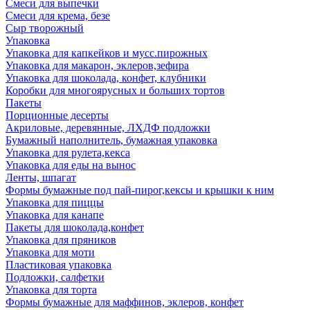
Смеси для выпечки
Смеси для крема, безе
Сыр творожный
Упаковка
Упаковка для капкейков и мусс.пирожных
Упаковка для макарон, эклеров,зефира
Упаковка для шоколада, конфет, клубники
Коробки для многоярусных и больших тортов
Пакеты
Порционные десерты
Акриловые, деревянные, ЛХДФ подложки
Бумажный наполнитель, бумажная упаковка
Упаковка для рулета,кекса
Упаковка для еды на вынос
Ленты, шпагат
Формы бумажные под пай-пирог,кексы и крышки к ним
Упаковка для пиццы
Упаковка для канапе
Пакеты для шоколада,конфет
Упаковка для пряников
Упаковка для моти
Пластиковая упаковка
Подложки, салфетки
Упаковка для торта
Формы бумажные для маффинов, эклеров, конфет