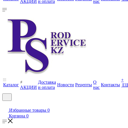
АКЦИИ
и оплата
нас
+
Доставка
О
Каталог
Новости
Рецепты
Контакты
Е
АКЦИИ
и оплата
нас
Избранные товары
0
Корзина
0