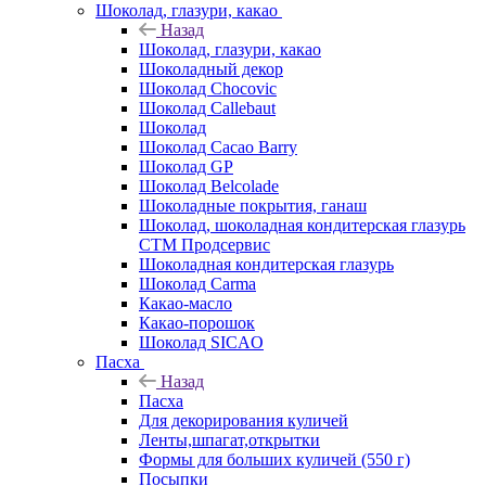
Шоколад, глазури, какао
Назад
Шоколад, глазури, какао
Шоколадный декор
Шоколад Chocovic
Шоколад Callebaut
Шоколад
Шоколад Cacao Barry
Шоколад GP
Шоколад Belcolade
Шоколадные покрытия, ганаш
Шоколад, шоколадная кондитерская глазурь
СТМ Продсервис
Шоколадная кондитерская глазурь
Шоколад Carma
Какао-масло
Какао-порошок
Шоколад SICAO
Пасха
Назад
Пасха
Для декорирования куличей
Ленты,шпагат,открытки
Формы для больших куличей (550 г)
Посыпки