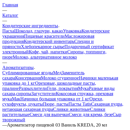
Главная
—
Каталог
—
Кондитерские ингредиенты
Пасха
Шоколад, глазури, какао
Упаковка
Кондитерские
украшения
Пищевые красители
Масложировая
продукция
Кондитерский инвентарь
Специи и
пряности
Хлебопекарное сырье
Подарочный сертификат
электронный
Кофе, чай, напитки
Сиропы, топпинги,
пюре
Молоко, альтернативное молоко
—
Ароматизаторы
Сублимированные ягоды
Мед
Заменитель
сахара
Консервация
Молоко сгущенное
Начинки маленькая
упаковка до 1 кг
Ореховые, шоколадные пасты,
пралине
Разрыхлители
Гели, покрытия
Мука
Разные виды
сахара,сиропы
Загустители
Кокосовая стружка, ореховая
мука
Мак
Начинки большая упаковка от 1 кг
Орехи,
сухофрукты, цукаты
Пюре, пасты
Пасты Tatis
Сахарная пудра,
нетающая сахарная пудра
Сливки животные
Сливки
растительные
Смеси для выпечки
Смеси для крема, безе
Сыр
творожный
—
Ароматизатор пищевой 03 Ваниль KREDA, 20 мл