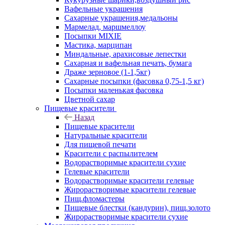
Вафельные украшения
Сахарные украшения,медальоны
Мармелад, маршмеллоу
Посыпки MIXIE
Мастика, марципан
Миндальные, арахисовые лепестки
Сахарная и вафельная печать, бумага
Драже зерновое (1-1,5кг)
Сахарные посыпки (фасовка 0,75-1,5 кг)
Посыпки маленькая фасовка
Цветной сахар
Пищевые красители
Назад
Пищевые красители
Натуральные красители
Для пищевой печати
Красители с распылителем
Водорастворимые красители сухие
Гелевые красители
Водорастворимые красители гелевые
Жирорастворимые красители гелевые
Пищ.фломастеры
Пищевые блестки (кандурин), пищ.золото
Жирорастворимые красители сухие