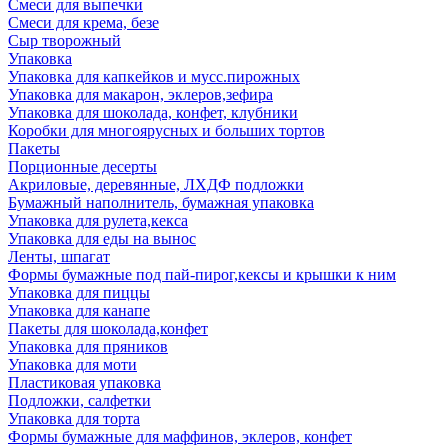
Смеси для выпечки
Смеси для крема, безе
Сыр творожный
Упаковка
Упаковка для капкейков и мусс.пирожных
Упаковка для макарон, эклеров,зефира
Упаковка для шоколада, конфет, клубники
Коробки для многоярусных и больших тортов
Пакеты
Порционные десерты
Акриловые, деревянные, ЛХДФ подложки
Бумажный наполнитель, бумажная упаковка
Упаковка для рулета,кекса
Упаковка для еды на вынос
Ленты, шпагат
Формы бумажные под пай-пирог,кексы и крышки к ним
Упаковка для пиццы
Упаковка для канапе
Пакеты для шоколада,конфет
Упаковка для пряников
Упаковка для моти
Пластиковая упаковка
Подложки, салфетки
Упаковка для торта
Формы бумажные для маффинов, эклеров, конфет