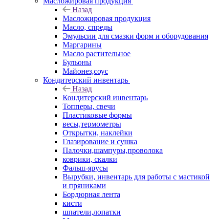
Масложировая продукция
Назад
Масложировая продукция
Масло, спреды
Эмульсии для смазки форм и оборудования
Маргарины
Масло растительное
Бульоны
Майонез,соус
Кондитерский инвентарь
Назад
Кондитерский инвентарь
Топперы, свечи
Пластиковые формы
весы,термометры
Открытки, наклейки
Глазирование и сушка
Палочки,шампуры,проволока
коврики, скалки
Фальш-ярусы
Вырубки, инвентарь для работы с мастикой
и пряниками
Бордюрная лента
кисти
шпатели,лопатки