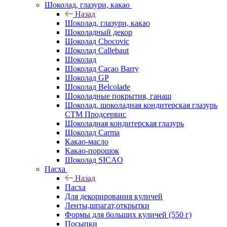
Шоколад, глазури, какао
Назад
Шоколад, глазури, какао
Шоколадный декор
Шоколад Chocovic
Шоколад Callebaut
Шоколад
Шоколад Cacao Barry
Шоколад GP
Шоколад Belcolade
Шоколадные покрытия, ганаш
Шоколад, шоколадная кондитерская глазурь
СТМ Продсервис
Шоколадная кондитерская глазурь
Шоколад Carma
Какао-масло
Какао-порошок
Шоколад SICAO
Пасха
Назад
Пасха
Для декорирования куличей
Ленты,шпагат,открытки
Формы для больших куличей (550 г)
Посыпки