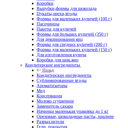
Коробки
Вырубки,формы для шоколада
Цукаты,орехи,ягоды
Формы для маленьких куличей (100 г)
Пасочницы
Пакеты для куличей
Формы для больших куличей (350 г)
Для декорирования яиц
Формы для средних куличей (200 г)
Формы для маленьких куличей (150 г)
Для изготовления кулича
Коробки для шок.яиц
Кондитерские ингредиенты
Назад
Кондитерские ингредиенты
Сублимированные ягоды
Ароматизаторы
Мед
Консервация
Молоко сгущенное
Заменитель сахара
Начинки маленькая упаковка до 1 кг
Ореховые, шоколадные пасты, пралине
Разрыхлители
Гели, покрытия