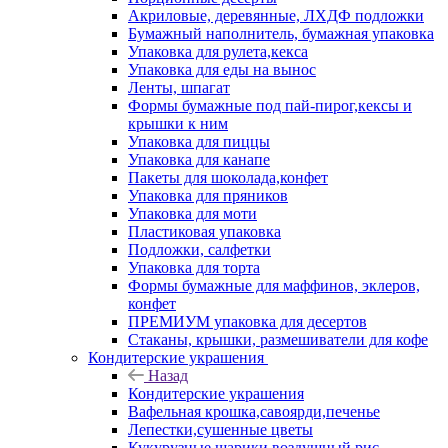
Акриловые, деревянные, ЛХДФ подложки
Бумажный наполнитель, бумажная упаковка
Упаковка для рулета,кекса
Упаковка для еды на вынос
Ленты, шпагат
Формы бумажные под пай-пирог,кексы и
крышки к ним
Упаковка для пиццы
Упаковка для канапе
Пакеты для шоколада,конфет
Упаковка для пряников
Упаковка для моти
Пластиковая упаковка
Подложки, салфетки
Упаковка для торта
Формы бумажные для маффинов, эклеров,
конфет
ПРЕМИУМ упаковка для десертов
Стаканы, крышки, размешиватели для кофе
Кондитерские украшения
Назад
Кондитерские украшения
Вафельная крошка,савоярди,печенье
Лепестки,сушенные цветы
Кукурузные шарики,воздушный рис