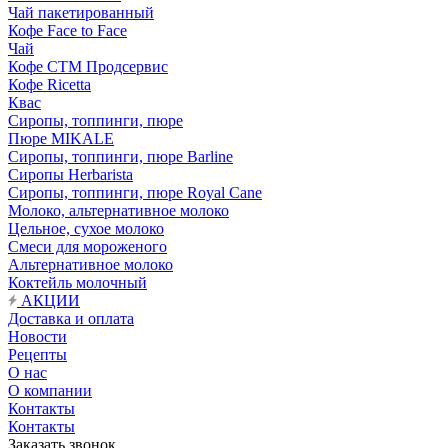
Чай пакетированный
Кофе Face to Face
Чай
Кофе СТМ Продсервис
Кофе Ricetta
Квас
Сиропы, топпинги, пюре
Пюре MIKALE
Сиропы, топпинги, пюре Barline
Сиропы Herbarista
Сиропы, топпинги, пюре Royal Cane
Молоко, альтернативное молоко
Цельное, сухое молоко
Смеси для мороженого
Альтернативное молоко
Коктейль молочный
АКЦИИ
Доставка и оплата
Новости
Рецепты
О нас
О компании
Контакты
Контакты
Заказать звонок