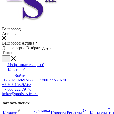
Ваш город
Астана
Ваш город Астана ?
Да, все верно
Выбрать другой
Избранные товары
0
Корзина
0
Войти
+7 707 168-92-68 +7 800 222-79-70
+7 707 168-92-68
+7 800 222-79-70
imkzt@prodservice.ru
Заказать звонок
+
Доставка
О
Каталог
Новости
Рецепты
Контакты
Е