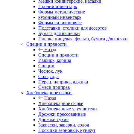
Мешки кондитерские, насадки
Прочий инвентарь
Формы металлические
кухонный инвентарь
Формы силиконовые
Подставки, столики для десертов
Бумага для выпечки
Пленка пищевая, фольга, бумага д/выпечки
Специи и пряности
Назад
Специи и пряности
Имбирь, корица
Специи
Чеснок, лук
Соль,сода
Перец, паприка, аджика
Смеси приправ
Хлебопекарное сырье
Назад
Хлебопекарное сырье
Хлебопекарные улучшители
Дрожжи прессованные
Дрожжи сухие
Закваски, заварки, солод
Посыпки зерновые, кунжут