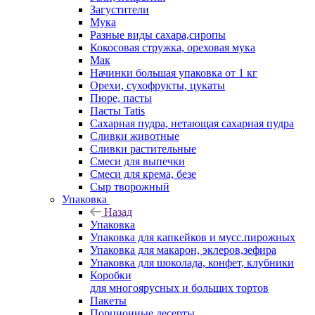
Загустители
Мука
Разные виды сахара,сиропы
Кокосовая стружка, ореховая мука
Мак
Начинки большая упаковка от 1 кг
Орехи, сухофрукты, цукаты
Пюре, пасты
Пасты Tatis
Сахарная пудра, нетающая сахарная пудра
Сливки животные
Сливки растительные
Смеси для выпечки
Смеси для крема, безе
Сыр творожный
Упаковка
Назад
Упаковка
Упаковка для капкейков и мусс.пирожных
Упаковка для макарон, эклеров,зефира
Упаковка для шоколада, конфет, клубники
Коробки
для многоярусных и больших тортов
Пакеты
Порционные десерты