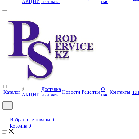
АКЦИИ
и оплата
нас
+
Доставка
О
Каталог
Новости
Рецепты
Контакты
Е
АКЦИИ
и оплата
нас
Избранные товары
0
Корзина
0