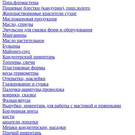
Пищ.фломастеры
Пищевые блестки (кандурин), пищ.золото
Жирорастворимые красители сухие
Масложировая продукция
Масло, спреды
Эмульсии для смазки форм и оборудования
Маргарины
Масло растительное
Бульоны
Майонез,соус
Кондитерский инвентарь
Топперы, свечи
Пластиковые формы
весы,термометры
Открытки, наклейки
Глазирование и сушка
Палочки,шампуры,проволока
коврики, скалки
Фальш-ярусы
Вырубки, инвентарь для работы с мастикой и пряниками
Бордюрная лента
кисти
шпатели,лопатки
Мешки кондитерские, насадки
Прочий инвентарь