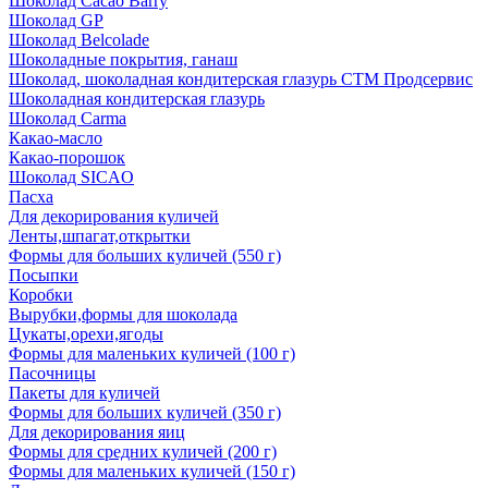
Шоколад Cacao Barry
Шоколад GP
Шоколад Belcolade
Шоколадные покрытия, ганаш
Шоколад, шоколадная кондитерская глазурь СТМ Продсервис
Шоколадная кондитерская глазурь
Шоколад Carma
Какао-масло
Какао-порошок
Шоколад SICAO
Пасха
Для декорирования куличей
Ленты,шпагат,открытки
Формы для больших куличей (550 г)
Посыпки
Коробки
Вырубки,формы для шоколада
Цукаты,орехи,ягоды
Формы для маленьких куличей (100 г)
Пасочницы
Пакеты для куличей
Формы для больших куличей (350 г)
Для декорирования яиц
Формы для средних куличей (200 г)
Формы для маленьких куличей (150 г)