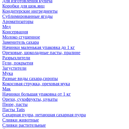
Для изготовления кулича
Коробки для шок.яиц
Кондитерские ингредиенты
Сублимированные ягоды
Ароматизаторы
Мед
Консервация
Молоко сгущенное
Заменитель сахара
Начинки маленькая упаковка до 1 кг
Ореховые, шоколадные пасты, пралине
Разрыхлители
Гели, покрытия
Загустители
Мука
Разные виды сахара,сиропы
Кокосовая стружка, ореховая мука
Мак
Начинки большая упаковка от 1 кг
Орехи, сухофрукты, цукаты
Пюре, пасты
Пасты Tatis
Сахарная пудра, нетающая сахарная пудра
Сливки животные
Сливки растительные