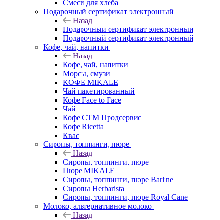
Смеси для хлеба
Подарочный сертификат электронный
Назад
Подарочный сертификат электронный
Подарочный сертификат электронный
Кофе, чай, напитки
Назад
Кофе, чай, напитки
Морсы, смузи
КОФЕ MIKALE
Чай пакетированный
Кофе Face to Face
Чай
Кофе СТМ Продсервис
Кофе Ricetta
Квас
Сиропы, топпинги, пюре
Назад
Сиропы, топпинги, пюре
Пюре MIKALE
Сиропы, топпинги, пюре Barline
Сиропы Herbarista
Сиропы, топпинги, пюре Royal Cane
Молоко, альтернативное молоко
Назад