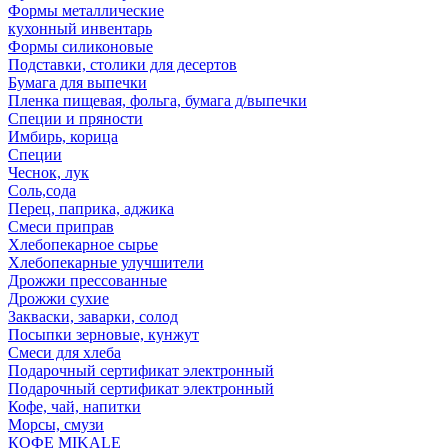
Формы металлические
кухонный инвентарь
Формы силиконовые
Подставки, столики для десертов
Бумага для выпечки
Пленка пищевая, фольга, бумага д/выпечки
Специи и пряности
Имбирь, корица
Специи
Чеснок, лук
Соль,сода
Перец, паприка, аджика
Смеси приправ
Хлебопекарное сырье
Хлебопекарные улучшители
Дрожжи прессованные
Дрожжи сухие
Закваски, заварки, солод
Посыпки зерновые, кунжут
Смеси для хлеба
Подарочный сертификат электронный
Подарочный сертификат электронный
Кофе, чай, напитки
Морсы, смузи
КОФЕ MIKALE