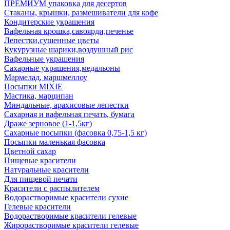
ПРЕМИУМ упаковка для десертов
Стаканы, крышки, размешиватели для кофе
Кондитерские украшения
Вафельная крошка,савоярди,печенье
Лепестки,сушенные цветы
Кукурузные шарики,воздушный рис
Вафельные украшения
Сахарные украшения,медальоны
Мармелад, маршмеллоу
Посыпки MIXIE
Мастика, марципан
Миндальные, арахисовые лепестки
Сахарная и вафельная печать, бумага
Драже зерновое (1-1,5кг)
Сахарные посыпки (фасовка 0,75-1,5 кг)
Посыпки маленькая фасовка
Цветной сахар
Пищевые красители
Натуральные красители
Для пищевой печати
Красители с распылителем
Водорастворимые красители сухие
Гелевые красители
Водорастворимые красители гелевые
Жирорастворимые красители гелевые